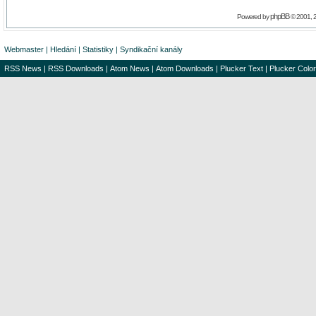
phpBB
Powered by
© 2001, 
Webmaster
|
Hledání
|
Statistiky
|
Syndikační kanály
RSS News
|
RSS Downloads
|
Atom News
|
Atom Downloads
|
Plucker Text
|
Plucker Color