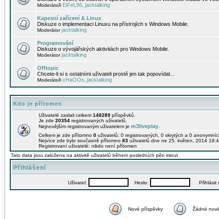
EiFeL96
jacktalking
Moderátoři
,
Kapesní zařízení & Linux
Diskuze o implementaci Linuxu na přístrojích s Windows Mobile.
jacktalking
Moderátor
Programování
Diskuze o vývojářských aktivitách pro Windows Mobile.
jacktalking
Moderátor
Offtopic
Chcete-li si s ostatními uživateli prostě jen tak popovídat...
cHaOOs
jacktalking
Moderátoři
,
Kdo je přítomen
Uživatelé zaslali celkem
148289
příspěvků.
Je zde
20354
registrovaných uživatelů.
m3liveplay
Nejnovějším registrovaným uživatelem je
.
Celkem je zde přítomno
0
uživatelů: 0 registrovaných, 0 skrytých a 0 anonymní
Nejvíce zde bylo současně přítomno
83
uživatelů dne ne 25. květen, 2014 19:4
Registrovaní uživatelé: nikdo není přítomen
Tato data jsou založena na aktivitě uživatelů během posledních pěti minut
Přihlášení
Uživatel:
Heslo:
Přihlásit m
Nové příspěvky
Žádné nové