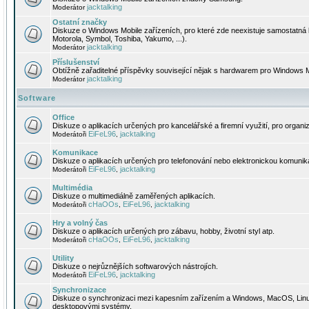
jacktalking
Moderátor
Ostatní značky
Diskuze o Windows Mobile zařízeních, pro které zde neexistuje samostatná 
Motorola, Symbol, Toshiba, Yakumo, ...).
jacktalking
Moderátor
Příslušenství
Obtížně zařaditelné příspěvky související nějak s hardwarem pro Windows M
jacktalking
Moderátor
Software
Office
Diskuze o aplikacích určených pro kancelářské a firemní využití, pro organiz
EiFeL96
jacktalking
Moderátoři
,
Komunikace
Diskuze o aplikacích určených pro telefonování nebo elektronickou komunika
EiFeL96
jacktalking
Moderátoři
,
Multimédia
Diskuze o multimediálně zaměřených aplikacích.
cHaOOs
EiFeL96
jacktalking
Moderátoři
,
,
Hry a volný čas
Diskuze o aplikacích určených pro zábavu, hobby, životní styl atp.
cHaOOs
EiFeL96
jacktalking
Moderátoři
,
,
Utility
Diskuze o nejrůznějších softwarových nástrojích.
EiFeL96
jacktalking
Moderátoři
,
Synchronizace
Diskuze o synchronizaci mezi kapesním zařízením a Windows, MacOS, Linux
desktopovými systémy.