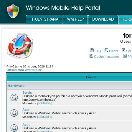
fo
O všem
FAQ
Hledat
Sez
Osobní nastavení
Při
Právě je ne 09. srpen, 2026 11:34
Obsah fóra WMHelp.cz
Fórum
Hardware
Servis
Diskuze o technických potížích a opravách Windows Mobile produktů (samo
http://servis.wmhelp.cz).
jacktalking
Moderátor
Acer
Diskuze o Windows Mobile zařízeních značky Acer.
jacktalking
Moderátor
Asus
Diskuze o Windows Mobile zařízeních značky Asus.
jacktalking
Moderátor