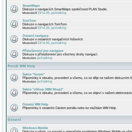
SmartMaps
Diskuze o navigacích SmartMaps společnosti PLAN Studio.
EiFeL96
jacktalking
Moderátoři
,
TomTom
Diskuze o navigacích TomTom.
EiFeL96
jacktalking
Moderátoři
,
Ostatní navigace
Diskuze o ostatních navigačních řešeních.
EiFeL96
jacktalking
Moderátoři
,
Příslušenství pro navigace
Diskuze o příslušenství pro všechny druhy navigací.
jacktalking
Moderátor
Portál WM Help
Sekce "forum"
Připomínky k obsahu, provedení a všemu, co se děje na našem diskuzním f
jacktalking
Moderátor
Sekce "eShop (WM Shop)"
Připomínky k obsahu, provedení a všemu, co se objeví v našem elektronic
Ostatní WM Help
Připomínky k ostatním částem portálu nebo ke službám WM Help.
Ostatní
Windows Mobile
Diskuze o všem, co souvisí s operačním systémem Windows Mobile ve všec