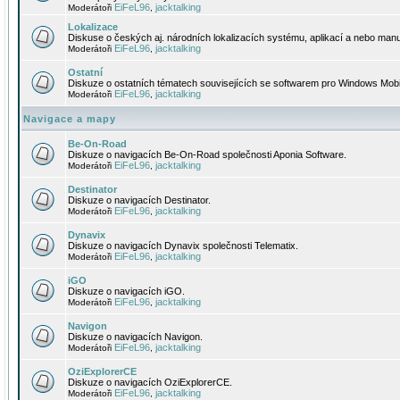
EiFeL96
jacktalking
Moderátoři
,
Lokalizace
Diskuse o českých aj. národních lokalizacích systému, aplikací a nebo manu
EiFeL96
jacktalking
Moderátoři
,
Ostatní
Diskuze o ostatních tématech souvisejících se softwarem pro Windows Mobi
EiFeL96
jacktalking
Moderátoři
,
Navigace a mapy
Be-On-Road
Diskuze o navigacích Be-On-Road společnosti Aponia Software.
EiFeL96
jacktalking
Moderátoři
,
Destinator
Diskuze o navigacích Destinator.
EiFeL96
jacktalking
Moderátoři
,
Dynavix
Diskuze o navigacích Dynavix společnosti Telematix.
EiFeL96
jacktalking
Moderátoři
,
iGO
Diskuze o navigacích iGO.
EiFeL96
jacktalking
Moderátoři
,
Navigon
Diskuze o navigacích Navigon.
EiFeL96
jacktalking
Moderátoři
,
OziExplorerCE
Diskuze o navigacích OziExplorerCE.
EiFeL96
jacktalking
Moderátoři
,