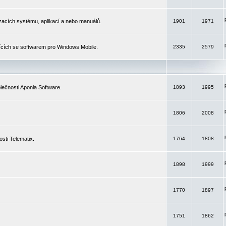
izacích systému, aplikací a nebo manuálů.
1901
1971
ících se softwarem pro Windows Mobile.
2335
2579
ečnosti Aponia Software.
1893
1995
1806
2008
sti Telematix.
1764
1808
1898
1999
1770
1897
1751
1862