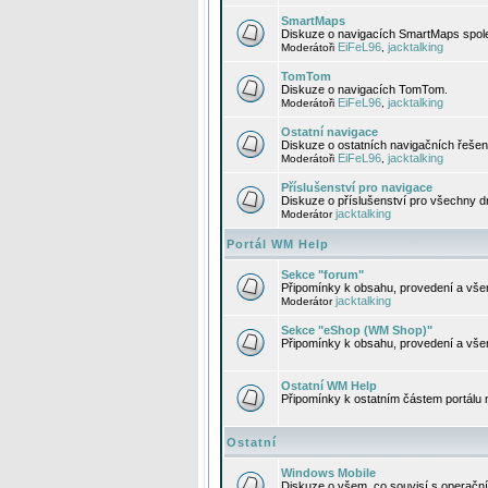
SmartMaps
Diskuze o navigacích SmartMaps spole
EiFeL96
jacktalking
Moderátoři
,
TomTom
Diskuze o navigacích TomTom.
EiFeL96
jacktalking
Moderátoři
,
Ostatní navigace
Diskuze o ostatních navigačních řešen
EiFeL96
jacktalking
Moderátoři
,
Příslušenství pro navigace
Diskuze o příslušenství pro všechny d
jacktalking
Moderátor
Portál WM Help
Sekce "forum"
Připomínky k obsahu, provedení a vše
jacktalking
Moderátor
Sekce "eShop (WM Shop)"
Připomínky k obsahu, provedení a vše
Ostatní WM Help
Připomínky k ostatním částem portálu
Ostatní
Windows Mobile
Diskuze o všem, co souvisí s operačn