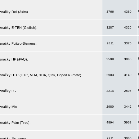
značky Dell (Axim).
3766
4380
značky E-TEN (Glofiish).
3287
4326
značky Fujitsu-Siemens.
2811
3370
 značky HP (iPAQ).
2599
3066
 značky HTC (HTC, MDA, XDA, Qtek, Dopod a i-mate).
2503
3140
 značky LG.
2214
2506
značky Mio.
2980
3442
značky Palm (Treo).
4894
5968
 značky Samsung.
2711
3060