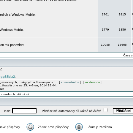
rojích s Windows Mobile.
1761
1815
 Windows Mobile.
1779
1856
 jen tak popovídat...
10945
16665
Časy u
ků.
gg88biz2
e
.
egistrovaných, 0 skrytých a 0 anonymních. [
administrátoři
] [
moderátoři
]
uživatelů dne ne 25. květen, 2014 19:44.
men
posledních pěti minut
Heslo:
Přihlásit mě automaticky při každé návštěvě
Nové příspěvky
Žádné nové příspěvky
Fórum je zamčeno