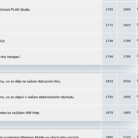
čnosti PLAN Studio.
1765
1869
1772
1823
ích.
1748
1788
ruhy navigací.
1748
1789
mu, co se děje na našem diskuzním fóru.
1823
2034
mu, co se objeví v našem elektronickém obchodu.
1750
1800
 nebo ke službám WM Help.
1878
1983
ím systémem Windows Mobile ve všech jeho verzích.
1980
2143