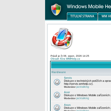
Právě je čt 06. srpen, 2026 14:25
Obsah fóra WMHelp.cz
Hardware
Servis
Diskuze o technických potížích a opr
http://servis.wmhelp.cz).
jacktalking
Moderátor
Acer
Diskuze o Windows Mobile zařízeních 
jacktalking
Moderátor
Asus
Diskuze o Windows Mobile zařízeních
jacktalking
Moderátor