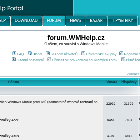
forum.WMHelp.cz
O všem, co souvisí s Windows Mobile
FAQ
Hledat
Seznam uživatelů
Uživatelské skupiny
Registrac
Osobní nastavení
Přihlásit se pro kontrolu soukromých zpráv
Přihlášen
Zobrazit
Fórum
Témata
Příspěvky
avách Windows Mobile produktů (samostatné webové rozhraní na
22932
31695
značky Acer.
6451
7831
 značky Asus.
4191
4818