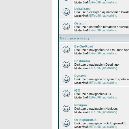
EiFeL96
jacktalking
Moderátoři
,
Lokalizace
Diskuse o českých aj. národních lokal
EiFeL96
jacktalking
Moderátoři
,
Ostatní
Diskuze o ostatních tématech souvisej
EiFeL96
jacktalking
Moderátoři
,
Navigace a mapy
Be-On-Road
Diskuze o navigacích Be-On-Road spol
EiFeL96
jacktalking
Moderátoři
,
Destinator
Diskuze o navigacích Destinator.
EiFeL96
jacktalking
Moderátoři
,
Dynavix
Diskuze o navigacích Dynavix společno
EiFeL96
jacktalking
Moderátoři
,
iGO
Diskuze o navigacích iGO.
EiFeL96
jacktalking
Moderátoři
,
Navigon
Diskuze o navigacích Navigon.
EiFeL96
jacktalking
Moderátoři
,
OziExplorerCE
Diskuze o navigacích OziExplorerCE.
EiFeL96
jacktalking
Moderátoři
,