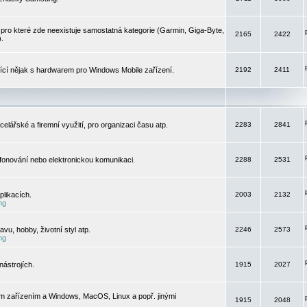
pro které zde neexistuje samostatná kategorie (Garmin, Giga-Byte,
2165
2422
).
jící nějak s hardwarem pro Windows Mobile zařízení.
2192
2411
elářské a firemní využití, pro organizaci času atp.
2283
2841
efonování nebo elektronickou komunikaci.
2288
2531
likacích.
2003
2132
ng
vu, hobby, životní styl atp.
2246
2573
ng
ástrojích.
1915
2027
m zařízením a Windows, MacOS, Linux a popř. jinými
1915
2048