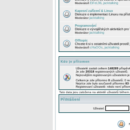
EiFeL96
jacktalking
Moderátoři
,
Kapesní zařízení & Linux
Diskuze o implementaci Linuxu na příst
jacktalking
Moderátor
Programování
Diskuze o vývojářských aktivitách pro
jacktalking
Moderátor
Offtopic
Chcete-li si s ostatními uživateli prostě
cHaOOs
jacktalking
Moderátoři
,
Kdo je přítomen
Uživatelé zaslali celkem
148289
příspěv
Je zde
20318
registrovaných uživatelů.
Nejnovějším registrovaným uživatelem j
Celkem je zde přítomno
0
uživatelů: 0 r
Nejvíce zde bylo současně přítomno
83
Registrovaní uživatelé: nikdo není příto
Tato data jsou založena na aktivitě uživatelů během 
Přihlášení
Uživatel: