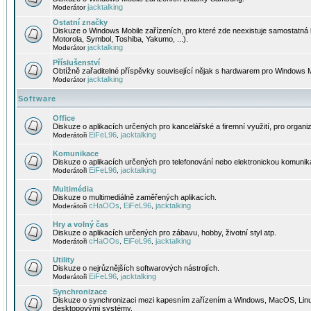
jacktalking
Moderátor
Ostatní značky
Diskuze o Windows Mobile zařízeních, pro které zde neexistuje samostatná 
Motorola, Symbol, Toshiba, Yakumo, ...).
jacktalking
Moderátor
Příslušenství
Obtížně zařaditelné příspěvky související nějak s hardwarem pro Windows M
jacktalking
Moderátor
Software
Office
Diskuze o aplikacích určených pro kancelářské a firemní využití, pro organiz
EiFeL96
jacktalking
Moderátoři
,
Komunikace
Diskuze o aplikacích určených pro telefonování nebo elektronickou komunika
EiFeL96
jacktalking
Moderátoři
,
Multimédia
Diskuze o multimediálně zaměřených aplikacích.
cHaOOs
EiFeL96
jacktalking
Moderátoři
,
,
Hry a volný čas
Diskuze o aplikacích určených pro zábavu, hobby, životní styl atp.
cHaOOs
EiFeL96
jacktalking
Moderátoři
,
,
Utility
Diskuze o nejrůznějších softwarových nástrojích.
EiFeL96
jacktalking
Moderátoři
,
Synchronizace
Diskuze o synchronizaci mezi kapesním zařízením a Windows, MacOS, Linux
desktopovými systémy.