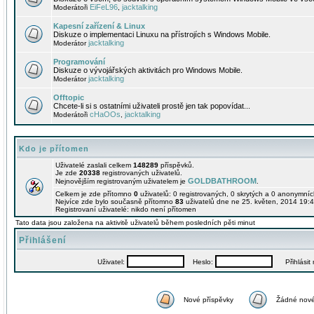
EiFeL96
jacktalking
Moderátoři
,
Kapesní zařízení & Linux
Diskuze o implementaci Linuxu na přístrojích s Windows Mobile.
jacktalking
Moderátor
Programování
Diskuze o vývojářských aktivitách pro Windows Mobile.
jacktalking
Moderátor
Offtopic
Chcete-li si s ostatními uživateli prostě jen tak popovídat...
cHaOOs
jacktalking
Moderátoři
,
Kdo je přítomen
Uživatelé zaslali celkem
148289
příspěvků.
Je zde
20338
registrovaných uživatelů.
GOLDBATHROOM
Nejnovějším registrovaným uživatelem je
.
Celkem je zde přítomno
0
uživatelů: 0 registrovaných, 0 skrytých a 0 anonymní
Nejvíce zde bylo současně přítomno
83
uživatelů dne ne 25. květen, 2014 19:4
Registrovaní uživatelé: nikdo není přítomen
Tato data jsou založena na aktivitě uživatelů během posledních pěti minut
Přihlášení
Uživatel:
Heslo:
Přihlásit m
Nové příspěvky
Žádné nové