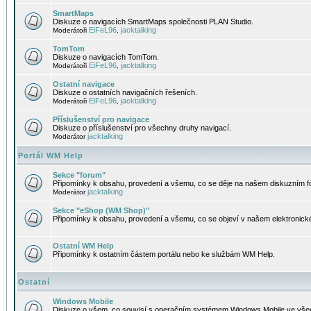
SmartMaps
Diskuze o navigacích SmartMaps společnosti PLAN Studio.
EiFeL96
jacktalking
Moderátoři
,
TomTom
Diskuze o navigacích TomTom.
EiFeL96
jacktalking
Moderátoři
,
Ostatní navigace
Diskuze o ostatních navigačních řešeních.
EiFeL96
jacktalking
Moderátoři
,
Příslušenství pro navigace
Diskuze o příslušenství pro všechny druhy navigací.
jacktalking
Moderátor
Portál WM Help
Sekce "forum"
Připomínky k obsahu, provedení a všemu, co se děje na našem diskuzním f
jacktalking
Moderátor
Sekce "eShop (WM Shop)"
Připomínky k obsahu, provedení a všemu, co se objeví v našem elektronic
Ostatní WM Help
Připomínky k ostatním částem portálu nebo ke službám WM Help.
Ostatní
Windows Mobile
Diskuze o všem, co souvisí s operačním systémem Windows Mobile ve všec