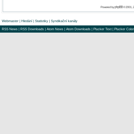
phpBB
Powered by
© 2001, 
Webmaster
|
Hledání
|
Statistiky
|
Syndikační kanály
RSS News
|
RSS Downloads
|
Atom News
|
Atom Downloads
|
Plucker Text
|
Plucker Color