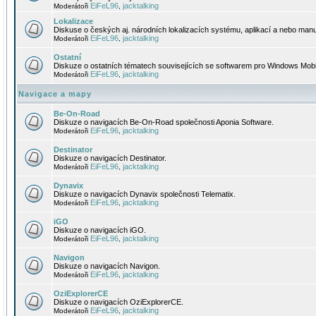
EiFeL96
jacktalking
Moderátoři
,
Lokalizace
Diskuse o českých aj. národních lokalizacích systému, aplikací a nebo manu
EiFeL96
jacktalking
Moderátoři
,
Ostatní
Diskuze o ostatních tématech souvisejících se softwarem pro Windows Mobi
EiFeL96
jacktalking
Moderátoři
,
Navigace a mapy
Be-On-Road
Diskuze o navigacích Be-On-Road společnosti Aponia Software.
EiFeL96
jacktalking
Moderátoři
,
Destinator
Diskuze o navigacích Destinator.
EiFeL96
jacktalking
Moderátoři
,
Dynavix
Diskuze o navigacích Dynavix společnosti Telematix.
EiFeL96
jacktalking
Moderátoři
,
iGO
Diskuze o navigacích iGO.
EiFeL96
jacktalking
Moderátoři
,
Navigon
Diskuze o navigacích Navigon.
EiFeL96
jacktalking
Moderátoři
,
OziExplorerCE
Diskuze o navigacích OziExplorerCE.
EiFeL96
jacktalking
Moderátoři
,