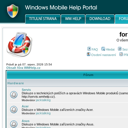
fo
O všem
FAQ
Hledat
Sez
Osobní nastavení
Při
Právě je pá 07. srpen, 2026 15:54
Obsah fóra WMHelp.cz
Fórum
Hardware
Servis
Diskuze o technických potížích a opravách Windows Mobile produktů (samo
http://servis.wmhelp.cz).
jacktalking
Moderátor
Acer
Diskuze o Windows Mobile zařízeních značky Acer.
jacktalking
Moderátor
Asus
Diskuze o Windows Mobile zařízeních značky Asus.
jacktalking
Moderátor