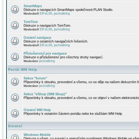
SmartMaps
Diskuze o navigacích SmartMaps společnosti PLAN Studio.
EiFeL96
jacktalking
Moderátoři
,
TomTom
Diskuze o navigacích TomTom.
EiFeL96
jacktalking
Moderátoři
,
Ostatní navigace
Diskuze o ostatních navigačních řešeních.
EiFeL96
jacktalking
Moderátoři
,
Příslušenství pro navigace
Diskuze o příslušenství pro všechny druhy navigací.
jacktalking
Moderátor
Portál WM Help
Sekce "forum"
Připomínky k obsahu, provedení a všemu, co se děje na našem diskuzním f
jacktalking
Moderátor
Sekce "eShop (WM Shop)"
Připomínky k obsahu, provedení a všemu, co se objeví v našem elektronic
Ostatní WM Help
Připomínky k ostatním částem portálu nebo ke službám WM Help.
Ostatní
Windows Mobile
Diskuze o všem, co souvisí s operačním systémem Windows Mobile ve všec