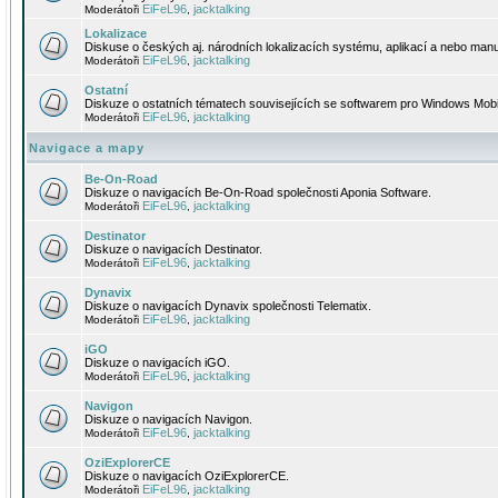
EiFeL96
jacktalking
Moderátoři
,
Lokalizace
Diskuse o českých aj. národních lokalizacích systému, aplikací a nebo manu
EiFeL96
jacktalking
Moderátoři
,
Ostatní
Diskuze o ostatních tématech souvisejících se softwarem pro Windows Mobi
EiFeL96
jacktalking
Moderátoři
,
Navigace a mapy
Be-On-Road
Diskuze o navigacích Be-On-Road společnosti Aponia Software.
EiFeL96
jacktalking
Moderátoři
,
Destinator
Diskuze o navigacích Destinator.
EiFeL96
jacktalking
Moderátoři
,
Dynavix
Diskuze o navigacích Dynavix společnosti Telematix.
EiFeL96
jacktalking
Moderátoři
,
iGO
Diskuze o navigacích iGO.
EiFeL96
jacktalking
Moderátoři
,
Navigon
Diskuze o navigacích Navigon.
EiFeL96
jacktalking
Moderátoři
,
OziExplorerCE
Diskuze o navigacích OziExplorerCE.
EiFeL96
jacktalking
Moderátoři
,