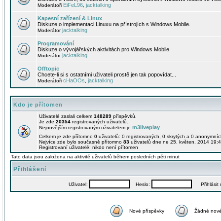
EiFeL96
jacktalking
Moderátoři
,
Kapesní zařízení & Linux
Diskuze o implementaci Linuxu na přístrojích s Windows Mobile.
jacktalking
Moderátor
Programování
Diskuze o vývojářských aktivitách pro Windows Mobile.
jacktalking
Moderátor
Offtopic
Chcete-li si s ostatními uživateli prostě jen tak popovídat...
cHaOOs
jacktalking
Moderátoři
,
Kdo je přítomen
Uživatelé zaslali celkem
148289
příspěvků.
Je zde
20354
registrovaných uživatelů.
m3liveplay
Nejnovějším registrovaným uživatelem je
.
Celkem je zde přítomno
0
uživatelů: 0 registrovaných, 0 skrytých a 0 anonymní
Nejvíce zde bylo současně přítomno
83
uživatelů dne ne 25. květen, 2014 19:4
Registrovaní uživatelé: nikdo není přítomen
Tato data jsou založena na aktivitě uživatelů během posledních pěti minut
Přihlášení
Uživatel:
Heslo:
Přihlásit m
Nové příspěvky
Žádné nové