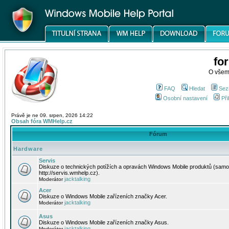
fo
O všem
FAQ
Hledat
Sez
Osobní nastavení
Při
Právě je ne 09. srpen, 2026 14:22
Obsah fóra WMHelp.cz
Fórum
Hardware
Servis
Diskuze o technických potížích a opravách Windows Mobile produktů (samo
http://servis.wmhelp.cz).
jacktalking
Moderátor
Acer
Diskuze o Windows Mobile zařízeních značky Acer.
jacktalking
Moderátor
Asus
Diskuze o Windows Mobile zařízeních značky Asus.
jacktalking
Moderátor