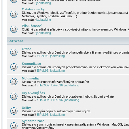
jacktalking
Moderátor
Ostatní značky
Diskuze o Windows Mobile zařízeních, pro které zde neexistuje samostatná 
Motorola, Symbol, Toshiba, Yakumo, ...).
jacktalking
Moderátor
Příslušenství
Obtížně zařaditelné příspěvky související nějak s hardwarem pro Windows M
jacktalking
Moderátor
Software
Office
Diskuze o aplikacích určených pro kancelářské a firemní využití, pro organiz
EiFeL96
jacktalking
Moderátoři
,
Komunikace
Diskuze o aplikacích určených pro telefonování nebo elektronickou komunika
EiFeL96
jacktalking
Moderátoři
,
Multimédia
Diskuze o multimediálně zaměřených aplikacích.
cHaOOs
EiFeL96
jacktalking
Moderátoři
,
,
Hry a volný čas
Diskuze o aplikacích určených pro zábavu, hobby, životní styl atp.
cHaOOs
EiFeL96
jacktalking
Moderátoři
,
,
Utility
Diskuze o nejrůznějších softwarových nástrojích.
EiFeL96
jacktalking
Moderátoři
,
Synchronizace
Diskuze o synchronizaci mezi kapesním zařízením a Windows, MacOS, Linux
desktopovými systémy.