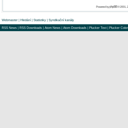
phpBB
Powered by
© 2001, 
Webmaster
|
Hledání
|
Statistiky
|
Syndikační kanály
RSS News
|
RSS Downloads
|
Atom News
|
Atom Downloads
|
Plucker Text
|
Plucker Color