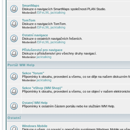
SmartMaps
Diskuze o navigacích SmartMaps společnosti PLAN Studio.
EiFeL96
jacktalking
Moderátoři
,
TomTom
Diskuze o navigacích TomTom.
EiFeL96
jacktalking
Moderátoři
,
Ostatní navigace
Diskuze o ostatních navigačních řešeních.
EiFeL96
jacktalking
Moderátoři
,
Příslušenství pro navigace
Diskuze o příslušenství pro všechny druhy navigací.
jacktalking
Moderátor
Portál WM Help
Sekce "forum"
Připomínky k obsahu, provedení a všemu, co se děje na našem diskuzním f
jacktalking
Moderátor
Sekce "eShop (WM Shop)"
Připomínky k obsahu, provedení a všemu, co se objeví v našem elektronic
Ostatní WM Help
Připomínky k ostatním částem portálu nebo ke službám WM Help.
Ostatní
Windows Mobile
Diskuze o všem, co souvisí s operačním systémem Windows Mobile ve všec