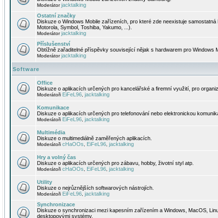
jacktalking
Moderátor
Ostatní značky
Diskuze o Windows Mobile zařízeních, pro které zde neexistuje samostatná 
Motorola, Symbol, Toshiba, Yakumo, ...).
jacktalking
Moderátor
Příslušenství
Obtížně zařaditelné příspěvky související nějak s hardwarem pro Windows M
jacktalking
Moderátor
Software
Office
Diskuze o aplikacích určených pro kancelářské a firemní využití, pro organiz
EiFeL96
jacktalking
Moderátoři
,
Komunikace
Diskuze o aplikacích určených pro telefonování nebo elektronickou komunika
EiFeL96
jacktalking
Moderátoři
,
Multimédia
Diskuze o multimediálně zaměřených aplikacích.
cHaOOs
EiFeL96
jacktalking
Moderátoři
,
,
Hry a volný čas
Diskuze o aplikacích určených pro zábavu, hobby, životní styl atp.
cHaOOs
EiFeL96
jacktalking
Moderátoři
,
,
Utility
Diskuze o nejrůznějších softwarových nástrojích.
EiFeL96
jacktalking
Moderátoři
,
Synchronizace
Diskuze o synchronizaci mezi kapesním zařízením a Windows, MacOS, Linux
desktopovými systémy.