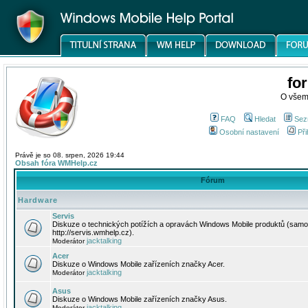
fo
O všem
FAQ
Hledat
Sez
Osobní nastavení
Při
Právě je so 08. srpen, 2026 19:44
Obsah fóra WMHelp.cz
Fórum
Hardware
Servis
Diskuze o technických potížích a opravách Windows Mobile produktů (samo
http://servis.wmhelp.cz).
jacktalking
Moderátor
Acer
Diskuze o Windows Mobile zařízeních značky Acer.
jacktalking
Moderátor
Asus
Diskuze o Windows Mobile zařízeních značky Asus.
jacktalking
Moderátor