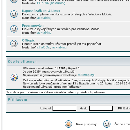
EiFeL96
jacktalking
Moderátoři
,
Kapesní zařízení & Linux
Diskuze o implementaci Linuxu na přístrojích s Windows Mobile.
jacktalking
Moderátor
Programování
Diskuze o vývojářských aktivitách pro Windows Mobile.
jacktalking
Moderátor
Offtopic
Chcete-li si s ostatními uživateli prostě jen tak popovídat...
cHaOOs
jacktalking
Moderátoři
,
Kdo je přítomen
Uživatelé zaslali celkem
148289
příspěvků.
Je zde
20354
registrovaných uživatelů.
m3liveplay
Nejnovějším registrovaným uživatelem je
.
Celkem je zde přítomno
0
uživatelů: 0 registrovaných, 0 skrytých a 0 anonymní
Nejvíce zde bylo současně přítomno
83
uživatelů dne ne 25. květen, 2014 19:4
Registrovaní uživatelé: nikdo není přítomen
Tato data jsou založena na aktivitě uživatelů během posledních pěti minut
Přihlášení
Uživatel:
Heslo:
Přihlásit m
Nové příspěvky
Žádné nové