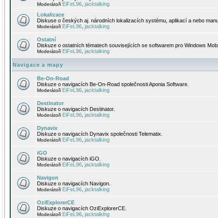
EiFeL96
jacktalking
Moderátoři
,
Lokalizace
Diskuse o českých aj. národních lokalizacích systému, aplikací a nebo manu
EiFeL96
jacktalking
Moderátoři
,
Ostatní
Diskuze o ostatních tématech souvisejících se softwarem pro Windows Mobi
EiFeL96
jacktalking
Moderátoři
,
Navigace a mapy
Be-On-Road
Diskuze o navigacích Be-On-Road společnosti Aponia Software.
EiFeL96
jacktalking
Moderátoři
,
Destinator
Diskuze o navigacích Destinator.
EiFeL96
jacktalking
Moderátoři
,
Dynavix
Diskuze o navigacích Dynavix společnosti Telematix.
EiFeL96
jacktalking
Moderátoři
,
iGO
Diskuze o navigacích iGO.
EiFeL96
jacktalking
Moderátoři
,
Navigon
Diskuze o navigacích Navigon.
EiFeL96
jacktalking
Moderátoři
,
OziExplorerCE
Diskuze o navigacích OziExplorerCE.
EiFeL96
jacktalking
Moderátoři
,