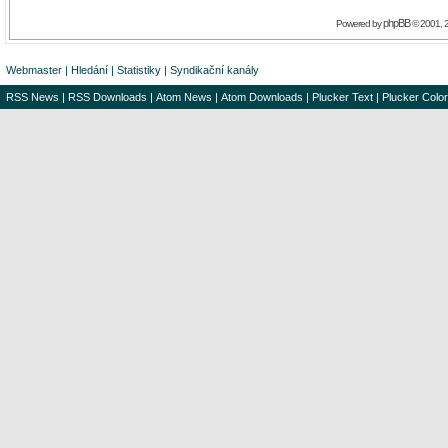
phpBB
Powered by
© 2001, 
Webmaster
|
Hledání
|
Statistiky
|
Syndikační kanály
RSS News
|
RSS Downloads
|
Atom News
|
Atom Downloads
|
Plucker Text
|
Plucker Color