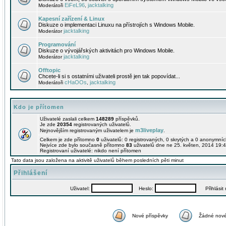
EiFeL96
jacktalking
Moderátoři
,
Kapesní zařízení & Linux
Diskuze o implementaci Linuxu na přístrojích s Windows Mobile.
jacktalking
Moderátor
Programování
Diskuze o vývojářských aktivitách pro Windows Mobile.
jacktalking
Moderátor
Offtopic
Chcete-li si s ostatními uživateli prostě jen tak popovídat...
cHaOOs
jacktalking
Moderátoři
,
Kdo je přítomen
Uživatelé zaslali celkem
148289
příspěvků.
Je zde
20354
registrovaných uživatelů.
m3liveplay
Nejnovějším registrovaným uživatelem je
.
Celkem je zde přítomno
0
uživatelů: 0 registrovaných, 0 skrytých a 0 anonymní
Nejvíce zde bylo současně přítomno
83
uživatelů dne ne 25. květen, 2014 19:4
Registrovaní uživatelé: nikdo není přítomen
Tato data jsou založena na aktivitě uživatelů během posledních pěti minut
Přihlášení
Uživatel:
Heslo:
Přihlásit m
Nové příspěvky
Žádné nové