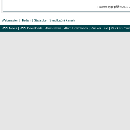
phpBB
Powered by
© 2001, 
Webmaster
|
Hledání
|
Statistiky
|
Syndikační kanály
RSS News
|
RSS Downloads
|
Atom News
|
Atom Downloads
|
Plucker Text
|
Plucker Color