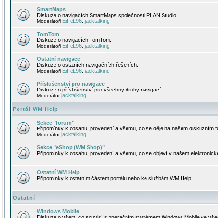
SmartMaps
Diskuze o navigacích SmartMaps společnosti PLAN Studio.
EiFeL96
jacktalking
Moderátoři
,
TomTom
Diskuze o navigacích TomTom.
EiFeL96
jacktalking
Moderátoři
,
Ostatní navigace
Diskuze o ostatních navigačních řešeních.
EiFeL96
jacktalking
Moderátoři
,
Příslušenství pro navigace
Diskuze o příslušenství pro všechny druhy navigací.
jacktalking
Moderátor
Portál WM Help
Sekce "forum"
Připomínky k obsahu, provedení a všemu, co se děje na našem diskuzním f
jacktalking
Moderátor
Sekce "eShop (WM Shop)"
Připomínky k obsahu, provedení a všemu, co se objeví v našem elektronic
Ostatní WM Help
Připomínky k ostatním částem portálu nebo ke službám WM Help.
Ostatní
Windows Mobile
Diskuze o všem, co souvisí s operačním systémem Windows Mobile ve všec