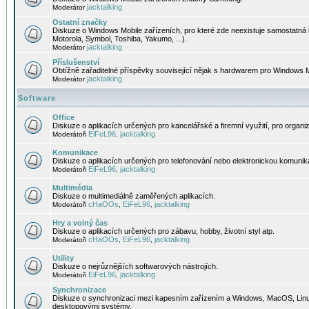
jacktalking
Moderátor
Ostatní značky
Diskuze o Windows Mobile zařízeních, pro které zde neexistuje samostatná 
Motorola, Symbol, Toshiba, Yakumo, ...).
jacktalking
Moderátor
Příslušenství
Obtížně zařaditelné příspěvky související nějak s hardwarem pro Windows M
jacktalking
Moderátor
Software
Office
Diskuze o aplikacích určených pro kancelářské a firemní využití, pro organiz
EiFeL96
jacktalking
Moderátoři
,
Komunikace
Diskuze o aplikacích určených pro telefonování nebo elektronickou komunika
EiFeL96
jacktalking
Moderátoři
,
Multimédia
Diskuze o multimediálně zaměřených aplikacích.
cHaOOs
EiFeL96
jacktalking
Moderátoři
,
,
Hry a volný čas
Diskuze o aplikacích určených pro zábavu, hobby, životní styl atp.
cHaOOs
EiFeL96
jacktalking
Moderátoři
,
,
Utility
Diskuze o nejrůznějších softwarových nástrojích.
EiFeL96
jacktalking
Moderátoři
,
Synchronizace
Diskuze o synchronizaci mezi kapesním zařízením a Windows, MacOS, Linux
desktopovými systémy.