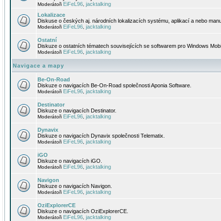
EiFeL96
jacktalking
Moderátoři
,
Lokalizace
Diskuse o českých aj. národních lokalizacích systému, aplikací a nebo manu
EiFeL96
jacktalking
Moderátoři
,
Ostatní
Diskuze o ostatních tématech souvisejících se softwarem pro Windows Mobi
EiFeL96
jacktalking
Moderátoři
,
Navigace a mapy
Be-On-Road
Diskuze o navigacích Be-On-Road společnosti Aponia Software.
EiFeL96
jacktalking
Moderátoři
,
Destinator
Diskuze o navigacích Destinator.
EiFeL96
jacktalking
Moderátoři
,
Dynavix
Diskuze o navigacích Dynavix společnosti Telematix.
EiFeL96
jacktalking
Moderátoři
,
iGO
Diskuze o navigacích iGO.
EiFeL96
jacktalking
Moderátoři
,
Navigon
Diskuze o navigacích Navigon.
EiFeL96
jacktalking
Moderátoři
,
OziExplorerCE
Diskuze o navigacích OziExplorerCE.
EiFeL96
jacktalking
Moderátoři
,