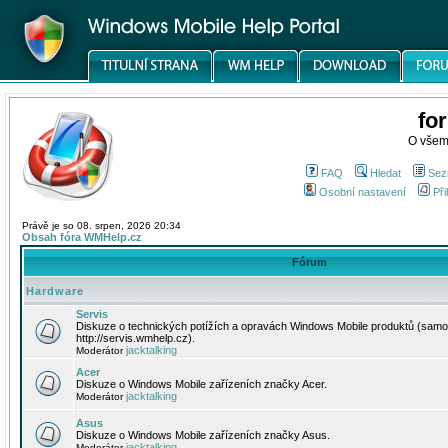
fo
O všem
FAQ
Hledat
Sez
Osobní nastavení
Při
Právě je so 08. srpen, 2026 20:34
Obsah fóra WMHelp.cz
Fórum
Hardware
Servis
Diskuze o technických potížích a opravách Windows Mobile produktů (samo
http://servis.wmhelp.cz).
jacktalking
Moderátor
Acer
Diskuze o Windows Mobile zařízeních značky Acer.
jacktalking
Moderátor
Asus
Diskuze o Windows Mobile zařízeních značky Asus.
jacktalking
Moderátor