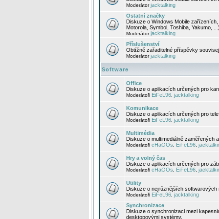
jacktalking
Moderátor
Ostatní značky
Diskuze o Windows Mobile zařízeních, 
Motorola, Symbol, Toshiba, Yakumo, ...
jacktalking
Moderátor
Příslušenství
Obtížně zařaditelné příspěvky souvise
jacktalking
Moderátor
Software
Office
Diskuze o aplikacích určených pro kanc
EiFeL96
jacktalking
Moderátoři
,
Komunikace
Diskuze o aplikacích určených pro tel
EiFeL96
jacktalking
Moderátoři
,
Multimédia
Diskuze o multimediálně zaměřených ap
cHaOOs
EiFeL96
jacktalki
Moderátoři
,
,
Hry a volný čas
Diskuze o aplikacích určených pro zába
cHaOOs
EiFeL96
jacktalki
Moderátoři
,
,
Utility
Diskuze o nejrůznějších softwarových n
EiFeL96
jacktalking
Moderátoři
,
Synchronizace
Diskuze o synchronizaci mezi kapesní
desktopovými systémy.