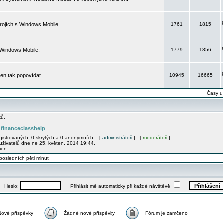
rojích s Windows Mobile.
1761
1815
 Windows Mobile.
1779
1856
 jen tak popovídat...
10945
16665
Časy u
ků.
financeclasshelp
e
.
egistrovaných, 0 skrytých a 0 anonymních. [
administrátoři
] [
moderátoři
]
uživatelů dne ne 25. květen, 2014 19:44.
men
posledních pěti minut
Heslo:
Přihlásit mě automaticky při každé návštěvě
Nové příspěvky
Žádné nové příspěvky
Fórum je zamčeno