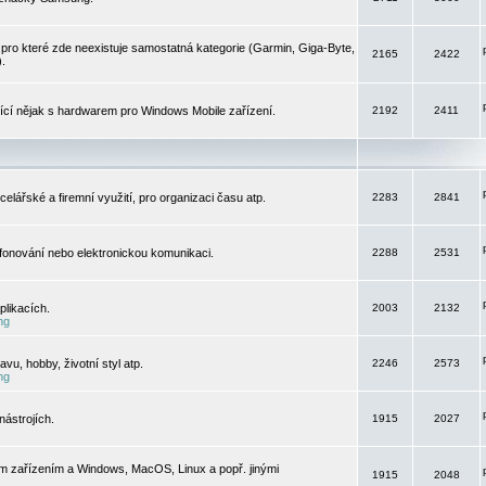
pro které zde neexistuje samostatná kategorie (Garmin, Giga-Byte,
2165
2422
).
jící nějak s hardwarem pro Windows Mobile zařízení.
2192
2411
elářské a firemní využití, pro organizaci času atp.
2283
2841
efonování nebo elektronickou komunikaci.
2288
2531
likacích.
2003
2132
ng
vu, hobby, životní styl atp.
2246
2573
ng
ástrojích.
1915
2027
m zařízením a Windows, MacOS, Linux a popř. jinými
1915
2048