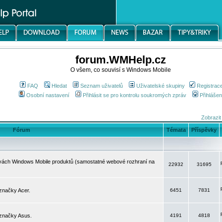
forum.WMHelp.cz
O všem, co souvisí s Windows Mobile
FAQ
Hledat
Seznam uživatelů
Uživatelské skupiny
Registrac
Osobní nastavení
Přihlásit se pro kontrolu soukromých zpráv
Přihlášen
Zobrazit
Fórum
Témata
Příspěvky
avách Windows Mobile produktů (samostatné webové rozhraní na
22932
31695
značky Acer.
6451
7831
 značky Asus.
4191
4818