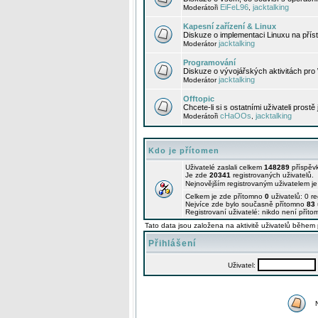
EiFeL96
jacktalking
Moderátoři
,
Kapesní zařízení & Linux
Diskuze o implementaci Linuxu na příst
jacktalking
Moderátor
Programování
Diskuze o vývojářských aktivitách pro
jacktalking
Moderátor
Offtopic
Chcete-li si s ostatními uživateli prostě
cHaOOs
jacktalking
Moderátoři
,
Kdo je přítomen
Uživatelé zaslali celkem
148289
příspěv
Je zde
20341
registrovaných uživatelů.
Nejnovějším registrovaným uživatelem j
Celkem je zde přítomno
0
uživatelů: 0 r
Nejvíce zde bylo současně přítomno
83
Registrovaní uživatelé: nikdo není příto
Tato data jsou založena na aktivitě uživatelů během 
Přihlášení
Uživatel: