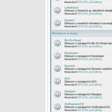
EiFeL96
jacktalking
Moderátoři
,
Lokalizace
Diskuse o českých aj. národních lokal
EiFeL96
jacktalking
Moderátoři
,
Ostatní
Diskuze o ostatních tématech souvisej
EiFeL96
jacktalking
Moderátoři
,
Navigace a mapy
Be-On-Road
Diskuze o navigacích Be-On-Road spol
EiFeL96
jacktalking
Moderátoři
,
Destinator
Diskuze o navigacích Destinator.
EiFeL96
jacktalking
Moderátoři
,
Dynavix
Diskuze o navigacích Dynavix společno
EiFeL96
jacktalking
Moderátoři
,
iGO
Diskuze o navigacích iGO.
EiFeL96
jacktalking
Moderátoři
,
Navigon
Diskuze o navigacích Navigon.
EiFeL96
jacktalking
Moderátoři
,
OziExplorerCE
Diskuze o navigacích OziExplorerCE.
EiFeL96
jacktalking
Moderátoři
,