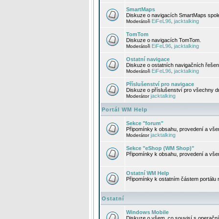
SmartMaps
Diskuze o navigacích SmartMaps spole
EiFeL96
jacktalking
Moderátoři
,
TomTom
Diskuze o navigacích TomTom.
EiFeL96
jacktalking
Moderátoři
,
Ostatní navigace
Diskuze o ostatních navigačních řešen
EiFeL96
jacktalking
Moderátoři
,
Příslušenství pro navigace
Diskuze o příslušenství pro všechny d
jacktalking
Moderátor
Portál WM Help
Sekce "forum"
Připomínky k obsahu, provedení a vše
jacktalking
Moderátor
Sekce "eShop (WM Shop)"
Připomínky k obsahu, provedení a vše
Ostatní WM Help
Připomínky k ostatním částem portálu
Ostatní
Windows Mobile
Diskuze o všem, co souvisí s operačn