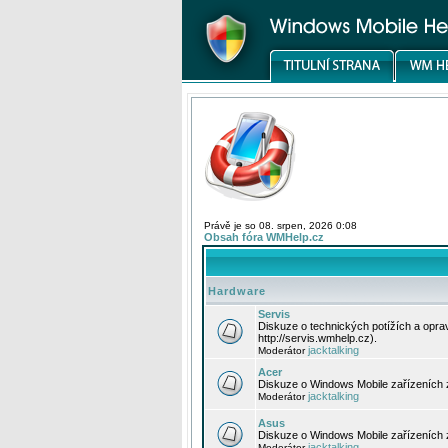
Právě je so 08. srpen, 2026 0:08
Obsah fóra WMHelp.cz
Hardware
Servis
Diskuze o technických potížích a opr
http://servis.wmhelp.cz).
jacktalking
Moderátor
Acer
Diskuze o Windows Mobile zařízeních 
jacktalking
Moderátor
Asus
Diskuze o Windows Mobile zařízeních
jacktalking
Moderátor