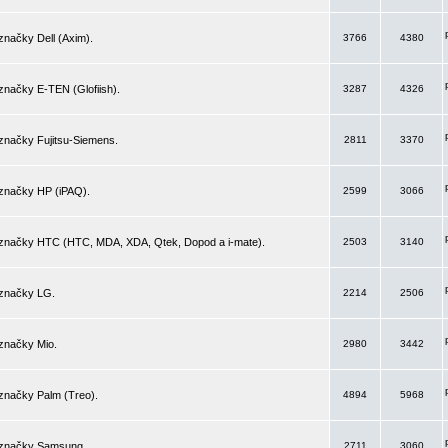
značky Dell (Axim).
3766
4380
značky E-TEN (Glofiish).
3287
4326
značky Fujitsu-Siemens.
2811
3370
 značky HP (iPAQ).
2599
3066
 značky HTC (HTC, MDA, XDA, Qtek, Dopod a i-mate).
2503
3140
 značky LG.
2214
2506
značky Mio.
2980
3442
značky Palm (Treo).
4894
5968
 značky Samsung.
2711
3060