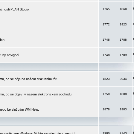
čnosti PLAN Studio.
1765
1869
1772
1823
ích.
1748
1788
ruhy navigací.
1748
1789
mu, co se děje na našem diskuzním fóru.
1823
2034
mu, co se objeví v našem elektronickém obchodu.
1750
1800
 nebo ke službám WM Help.
1878
1983
ím systémem Windows Mobile ve všech jeho verzích.
1980
2143