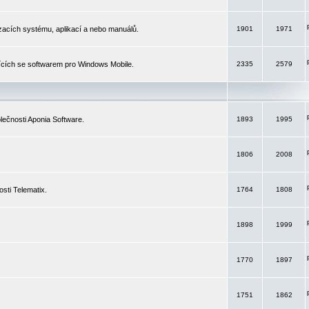
izacích systému, aplikací a nebo manuálů.
1901
1971
ících se softwarem pro Windows Mobile.
2335
2579
ečnosti Aponia Software.
1893
1995
1806
2008
sti Telematix.
1764
1808
1898
1999
1770
1897
1751
1862