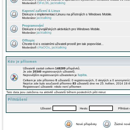
EiFeL96
jacktalking
Moderátoři
,
Kapesní zařízení & Linux
Diskuze o implementaci Linuxu na přístrojích s Windows Mobile.
jacktalking
Moderátor
Programování
Diskuze o vývojářských aktivitách pro Windows Mobile.
jacktalking
Moderátor
Offtopic
Chcete-li si s ostatními uživateli prostě jen tak popovídat...
cHaOOs
jacktalking
Moderátoři
,
Kdo je přítomen
Uživatelé zaslali celkem
148289
příspěvků.
Je zde
20340
registrovaných uživatelů.
lupita
Nejnovějším registrovaným uživatelem je
.
Celkem je zde přítomno
0
uživatelů: 0 registrovaných, 0 skrytých a 0 anonymní
Nejvíce zde bylo současně přítomno
83
uživatelů dne ne 25. květen, 2014 19:4
Registrovaní uživatelé: nikdo není přítomen
Tato data jsou založena na aktivitě uživatelů během posledních pěti minut
Přihlášení
Uživatel:
Heslo:
Přihlásit m
Nové příspěvky
Žádné nové