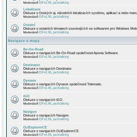
EiFeL96
jacktalking
Moderátoři
,
Lokalizace
Diskuse o českých aj. národních lokalizacích systému, aplikací a nebo manu
EiFeL96
jacktalking
Moderátoři
,
Ostatní
Diskuze o ostatních tématech souvisejících se softwarem pro Windows Mobi
EiFeL96
jacktalking
Moderátoři
,
Navigace a mapy
Be-On-Road
Diskuze o navigacích Be-On-Road společnosti Aponia Software.
EiFeL96
jacktalking
Moderátoři
,
Destinator
Diskuze o navigacích Destinator.
EiFeL96
jacktalking
Moderátoři
,
Dynavix
Diskuze o navigacích Dynavix společnosti Telematix.
EiFeL96
jacktalking
Moderátoři
,
iGO
Diskuze o navigacích iGO.
EiFeL96
jacktalking
Moderátoři
,
Navigon
Diskuze o navigacích Navigon.
EiFeL96
jacktalking
Moderátoři
,
OziExplorerCE
Diskuze o navigacích OziExplorerCE.
EiFeL96
jacktalking
Moderátoři
,