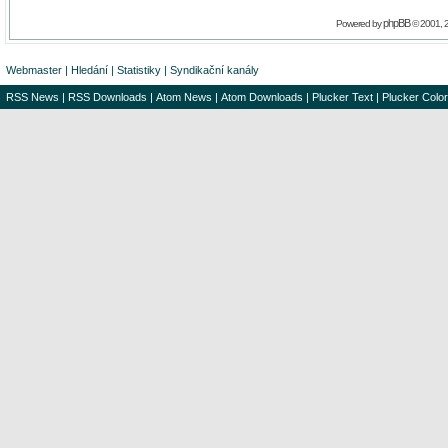
phpBB
Powered by
© 2001, 
Webmaster
|
Hledání
|
Statistiky
|
Syndikační kanály
RSS News
|
RSS Downloads
|
Atom News
|
Atom Downloads
|
Plucker Text
|
Plucker Color