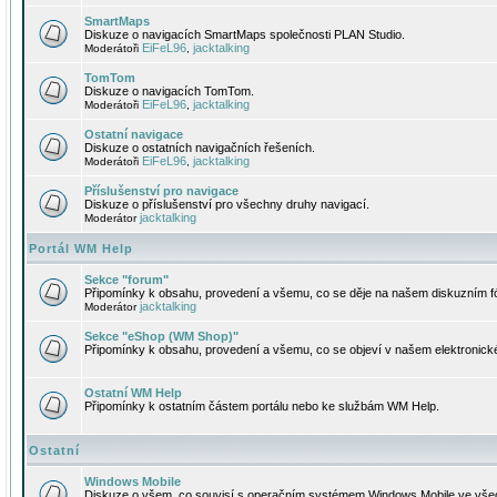
SmartMaps
Diskuze o navigacích SmartMaps společnosti PLAN Studio.
EiFeL96
jacktalking
Moderátoři
,
TomTom
Diskuze o navigacích TomTom.
EiFeL96
jacktalking
Moderátoři
,
Ostatní navigace
Diskuze o ostatních navigačních řešeních.
EiFeL96
jacktalking
Moderátoři
,
Příslušenství pro navigace
Diskuze o příslušenství pro všechny druhy navigací.
jacktalking
Moderátor
Portál WM Help
Sekce "forum"
Připomínky k obsahu, provedení a všemu, co se děje na našem diskuzním f
jacktalking
Moderátor
Sekce "eShop (WM Shop)"
Připomínky k obsahu, provedení a všemu, co se objeví v našem elektronic
Ostatní WM Help
Připomínky k ostatním částem portálu nebo ke službám WM Help.
Ostatní
Windows Mobile
Diskuze o všem, co souvisí s operačním systémem Windows Mobile ve všec