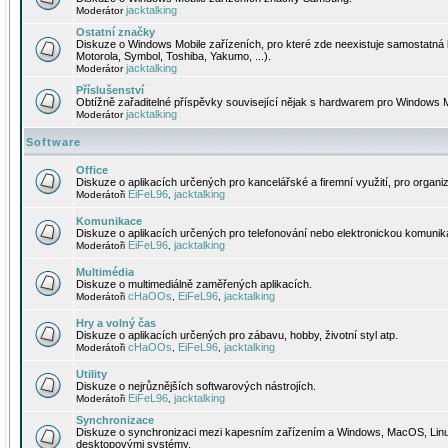
jacktalking
Moderátor
Ostatní značky
Diskuze o Windows Mobile zařízeních, pro které zde neexistuje samostatná 
Motorola, Symbol, Toshiba, Yakumo, ...).
jacktalking
Moderátor
Příslušenství
Obtížně zařaditelné příspěvky související nějak s hardwarem pro Windows M
jacktalking
Moderátor
Software
Office
Diskuze o aplikacích určených pro kancelářské a firemní využití, pro organiz
EiFeL96
jacktalking
Moderátoři
,
Komunikace
Diskuze o aplikacích určených pro telefonování nebo elektronickou komunika
EiFeL96
jacktalking
Moderátoři
,
Multimédia
Diskuze o multimediálně zaměřených aplikacích.
cHaOOs
EiFeL96
jacktalking
Moderátoři
,
,
Hry a volný čas
Diskuze o aplikacích určených pro zábavu, hobby, životní styl atp.
cHaOOs
EiFeL96
jacktalking
Moderátoři
,
,
Utility
Diskuze o nejrůznějších softwarových nástrojích.
EiFeL96
jacktalking
Moderátoři
,
Synchronizace
Diskuze o synchronizaci mezi kapesním zařízením a Windows, MacOS, Linux
desktopovými systémy.