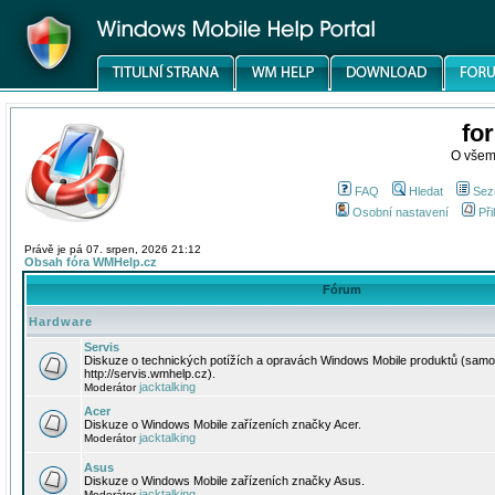
fo
O všem
FAQ
Hledat
Sez
Osobní nastavení
Při
Právě je pá 07. srpen, 2026 21:12
Obsah fóra WMHelp.cz
Fórum
Hardware
Servis
Diskuze o technických potížích a opravách Windows Mobile produktů (samo
http://servis.wmhelp.cz).
jacktalking
Moderátor
Acer
Diskuze o Windows Mobile zařízeních značky Acer.
jacktalking
Moderátor
Asus
Diskuze o Windows Mobile zařízeních značky Asus.
jacktalking
Moderátor