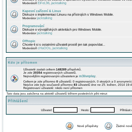
EiFeL96
jacktalking
Moderátoři
,
Kapesní zařízení & Linux
Diskuze o implementaci Linuxu na přístrojích s Windows Mobile.
jacktalking
Moderátor
Programování
Diskuze o vývojářských aktivitách pro Windows Mobile.
jacktalking
Moderátor
Offtopic
Chcete-li si s ostatními uživateli prostě jen tak popovídat...
cHaOOs
jacktalking
Moderátoři
,
Kdo je přítomen
Uživatelé zaslali celkem
148289
příspěvků.
Je zde
20354
registrovaných uživatelů.
m3liveplay
Nejnovějším registrovaným uživatelem je
.
Celkem je zde přítomno
0
uživatelů: 0 registrovaných, 0 skrytých a 0 anonymní
Nejvíce zde bylo současně přítomno
83
uživatelů dne ne 25. květen, 2014 19:4
Registrovaní uživatelé: nikdo není přítomen
Tato data jsou založena na aktivitě uživatelů během posledních pěti minut
Přihlášení
Uživatel:
Heslo:
Přihlásit m
Nové příspěvky
Žádné nové