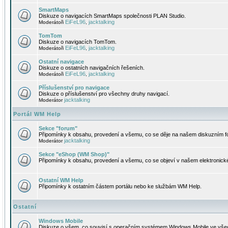
SmartMaps
Diskuze o navigacích SmartMaps společnosti PLAN Studio.
EiFeL96
jacktalking
Moderátoři
,
TomTom
Diskuze o navigacích TomTom.
EiFeL96
jacktalking
Moderátoři
,
Ostatní navigace
Diskuze o ostatních navigačních řešeních.
EiFeL96
jacktalking
Moderátoři
,
Příslušenství pro navigace
Diskuze o příslušenství pro všechny druhy navigací.
jacktalking
Moderátor
Portál WM Help
Sekce "forum"
Připomínky k obsahu, provedení a všemu, co se děje na našem diskuzním f
jacktalking
Moderátor
Sekce "eShop (WM Shop)"
Připomínky k obsahu, provedení a všemu, co se objeví v našem elektronic
Ostatní WM Help
Připomínky k ostatním částem portálu nebo ke službám WM Help.
Ostatní
Windows Mobile
Diskuze o všem, co souvisí s operačním systémem Windows Mobile ve všec