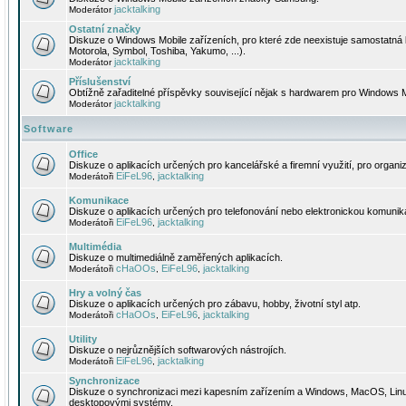
jacktalking
Moderátor
Ostatní značky
Diskuze o Windows Mobile zařízeních, pro které zde neexistuje samostatná 
Motorola, Symbol, Toshiba, Yakumo, ...).
jacktalking
Moderátor
Příslušenství
Obtížně zařaditelné příspěvky související nějak s hardwarem pro Windows M
jacktalking
Moderátor
Software
Office
Diskuze o aplikacích určených pro kancelářské a firemní využití, pro organiz
EiFeL96
jacktalking
Moderátoři
,
Komunikace
Diskuze o aplikacích určených pro telefonování nebo elektronickou komunika
EiFeL96
jacktalking
Moderátoři
,
Multimédia
Diskuze o multimediálně zaměřených aplikacích.
cHaOOs
EiFeL96
jacktalking
Moderátoři
,
,
Hry a volný čas
Diskuze o aplikacích určených pro zábavu, hobby, životní styl atp.
cHaOOs
EiFeL96
jacktalking
Moderátoři
,
,
Utility
Diskuze o nejrůznějších softwarových nástrojích.
EiFeL96
jacktalking
Moderátoři
,
Synchronizace
Diskuze o synchronizaci mezi kapesním zařízením a Windows, MacOS, Linux
desktopovými systémy.