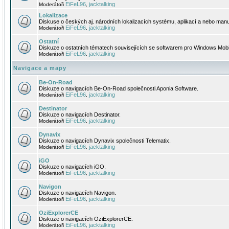
EiFeL96
jacktalking
Moderátoři
,
Lokalizace
Diskuse o českých aj. národních lokalizacích systému, aplikací a nebo manu
EiFeL96
jacktalking
Moderátoři
,
Ostatní
Diskuze o ostatních tématech souvisejících se softwarem pro Windows Mobi
EiFeL96
jacktalking
Moderátoři
,
Navigace a mapy
Be-On-Road
Diskuze o navigacích Be-On-Road společnosti Aponia Software.
EiFeL96
jacktalking
Moderátoři
,
Destinator
Diskuze o navigacích Destinator.
EiFeL96
jacktalking
Moderátoři
,
Dynavix
Diskuze o navigacích Dynavix společnosti Telematix.
EiFeL96
jacktalking
Moderátoři
,
iGO
Diskuze o navigacích iGO.
EiFeL96
jacktalking
Moderátoři
,
Navigon
Diskuze o navigacích Navigon.
EiFeL96
jacktalking
Moderátoři
,
OziExplorerCE
Diskuze o navigacích OziExplorerCE.
EiFeL96
jacktalking
Moderátoři
,