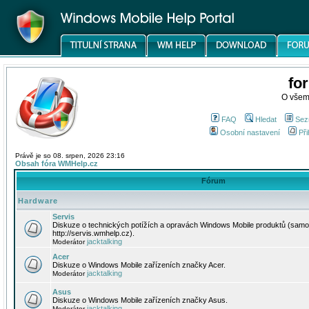
fo
O všem
FAQ
Hledat
Sez
Osobní nastavení
Při
Právě je so 08. srpen, 2026 23:16
Obsah fóra WMHelp.cz
Fórum
Hardware
Servis
Diskuze o technických potížích a opravách Windows Mobile produktů (samo
http://servis.wmhelp.cz).
jacktalking
Moderátor
Acer
Diskuze o Windows Mobile zařízeních značky Acer.
jacktalking
Moderátor
Asus
Diskuze o Windows Mobile zařízeních značky Asus.
jacktalking
Moderátor