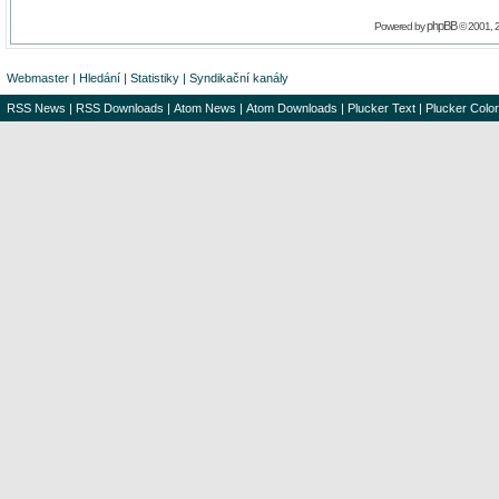
phpBB
Powered by
© 2001, 
Webmaster
|
Hledání
|
Statistiky
|
Syndikační kanály
RSS News
|
RSS Downloads
|
Atom News
|
Atom Downloads
|
Plucker Text
|
Plucker Color