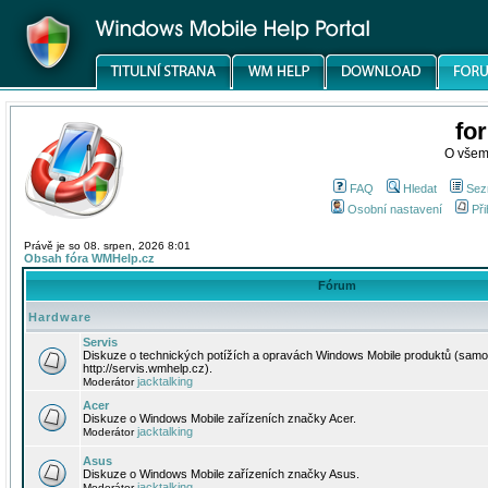
fo
O všem
FAQ
Hledat
Sez
Osobní nastavení
Při
Právě je so 08. srpen, 2026 8:01
Obsah fóra WMHelp.cz
Fórum
Hardware
Servis
Diskuze o technických potížích a opravách Windows Mobile produktů (samo
http://servis.wmhelp.cz).
jacktalking
Moderátor
Acer
Diskuze o Windows Mobile zařízeních značky Acer.
jacktalking
Moderátor
Asus
Diskuze o Windows Mobile zařízeních značky Asus.
jacktalking
Moderátor