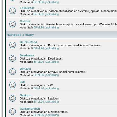
EiFeL96
jacktalking
Moderátoři
,
Lokalizace
Diskuse o českých aj. národních lokalizacích systému, aplikací a nebo manu
EiFeL96
jacktalking
Moderátoři
,
Ostatní
Diskuze o ostatních tématech souvisejících se softwarem pro Windows Mobi
EiFeL96
jacktalking
Moderátoři
,
Navigace a mapy
Be-On-Road
Diskuze o navigacích Be-On-Road společnosti Aponia Software.
EiFeL96
jacktalking
Moderátoři
,
Destinator
Diskuze o navigacích Destinator.
EiFeL96
jacktalking
Moderátoři
,
Dynavix
Diskuze o navigacích Dynavix společnosti Telematix.
EiFeL96
jacktalking
Moderátoři
,
iGO
Diskuze o navigacích iGO.
EiFeL96
jacktalking
Moderátoři
,
Navigon
Diskuze o navigacích Navigon.
EiFeL96
jacktalking
Moderátoři
,
OziExplorerCE
Diskuze o navigacích OziExplorerCE.
EiFeL96
jacktalking
Moderátoři
,