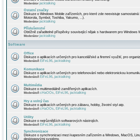
jacktalking
Moderátor
Ostatní značky
Diskuze o Windows Mobile zařízeních, pro které zde neexistuje samostatná 
Motorola, Symbol, Toshiba, Yakumo, ...).
jacktalking
Moderátor
Příslušenství
Obtížně zařaditelné příspěvky související nějak s hardwarem pro Windows M
jacktalking
Moderátor
Software
Office
Diskuze o aplikacích určených pro kancelářské a firemní využití, pro organiz
EiFeL96
jacktalking
Moderátoři
,
Komunikace
Diskuze o aplikacích určených pro telefonování nebo elektronickou komunika
EiFeL96
jacktalking
Moderátoři
,
Multimédia
Diskuze o multimediálně zaměřených aplikacích.
cHaOOs
EiFeL96
jacktalking
Moderátoři
,
,
Hry a volný čas
Diskuze o aplikacích určených pro zábavu, hobby, životní styl atp.
cHaOOs
EiFeL96
jacktalking
Moderátoři
,
,
Utility
Diskuze o nejrůznějších softwarových nástrojích.
EiFeL96
jacktalking
Moderátoři
,
Synchronizace
Diskuze o synchronizaci mezi kapesním zařízením a Windows, MacOS, Linux
desktopovými systémy.