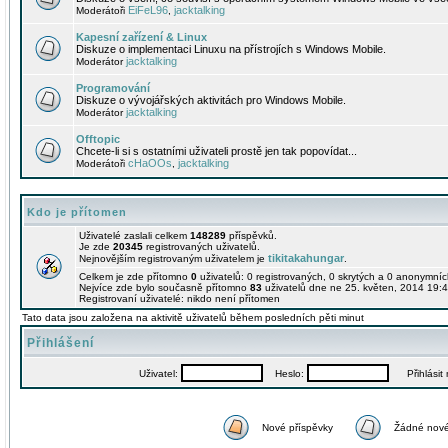
EiFeL96
jacktalking
Moderátoři
,
Kapesní zařízení & Linux
Diskuze o implementaci Linuxu na přístrojích s Windows Mobile.
jacktalking
Moderátor
Programování
Diskuze o vývojářských aktivitách pro Windows Mobile.
jacktalking
Moderátor
Offtopic
Chcete-li si s ostatními uživateli prostě jen tak popovídat...
cHaOOs
jacktalking
Moderátoři
,
Kdo je přítomen
Uživatelé zaslali celkem
148289
příspěvků.
Je zde
20345
registrovaných uživatelů.
tikitakahungar
Nejnovějším registrovaným uživatelem je
.
Celkem je zde přítomno
0
uživatelů: 0 registrovaných, 0 skrytých a 0 anonymní
Nejvíce zde bylo současně přítomno
83
uživatelů dne ne 25. květen, 2014 19:4
Registrovaní uživatelé: nikdo není přítomen
Tato data jsou založena na aktivitě uživatelů během posledních pěti minut
Přihlášení
Uživatel:
Heslo:
Přihlásit m
Nové příspěvky
Žádné nové