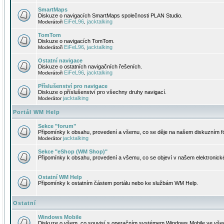
SmartMaps
Diskuze o navigacích SmartMaps společnosti PLAN Studio.
EiFeL96
jacktalking
Moderátoři
,
TomTom
Diskuze o navigacích TomTom.
EiFeL96
jacktalking
Moderátoři
,
Ostatní navigace
Diskuze o ostatních navigačních řešeních.
EiFeL96
jacktalking
Moderátoři
,
Příslušenství pro navigace
Diskuze o příslušenství pro všechny druhy navigací.
jacktalking
Moderátor
Portál WM Help
Sekce "forum"
Připomínky k obsahu, provedení a všemu, co se děje na našem diskuzním f
jacktalking
Moderátor
Sekce "eShop (WM Shop)"
Připomínky k obsahu, provedení a všemu, co se objeví v našem elektronic
Ostatní WM Help
Připomínky k ostatním částem portálu nebo ke službám WM Help.
Ostatní
Windows Mobile
Diskuze o všem, co souvisí s operačním systémem Windows Mobile ve všec