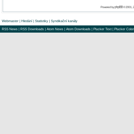
phpBB
Powered by
© 2001, 
Webmaster
|
Hledání
|
Statistiky
|
Syndikační kanály
RSS News
|
RSS Downloads
|
Atom News
|
Atom Downloads
|
Plucker Text
|
Plucker Color