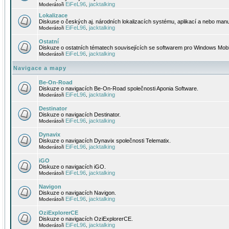
EiFeL96
jacktalking
Moderátoři
,
Lokalizace
Diskuse o českých aj. národních lokalizacích systému, aplikací a nebo manu
EiFeL96
jacktalking
Moderátoři
,
Ostatní
Diskuze o ostatních tématech souvisejících se softwarem pro Windows Mobi
EiFeL96
jacktalking
Moderátoři
,
Navigace a mapy
Be-On-Road
Diskuze o navigacích Be-On-Road společnosti Aponia Software.
EiFeL96
jacktalking
Moderátoři
,
Destinator
Diskuze o navigacích Destinator.
EiFeL96
jacktalking
Moderátoři
,
Dynavix
Diskuze o navigacích Dynavix společnosti Telematix.
EiFeL96
jacktalking
Moderátoři
,
iGO
Diskuze o navigacích iGO.
EiFeL96
jacktalking
Moderátoři
,
Navigon
Diskuze o navigacích Navigon.
EiFeL96
jacktalking
Moderátoři
,
OziExplorerCE
Diskuze o navigacích OziExplorerCE.
EiFeL96
jacktalking
Moderátoři
,