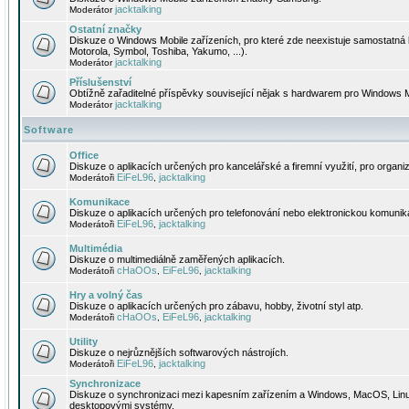
jacktalking
Moderátor
Ostatní značky
Diskuze o Windows Mobile zařízeních, pro které zde neexistuje samostatná 
Motorola, Symbol, Toshiba, Yakumo, ...).
jacktalking
Moderátor
Příslušenství
Obtížně zařaditelné příspěvky související nějak s hardwarem pro Windows M
jacktalking
Moderátor
Software
Office
Diskuze o aplikacích určených pro kancelářské a firemní využití, pro organiz
EiFeL96
jacktalking
Moderátoři
,
Komunikace
Diskuze o aplikacích určených pro telefonování nebo elektronickou komunika
EiFeL96
jacktalking
Moderátoři
,
Multimédia
Diskuze o multimediálně zaměřených aplikacích.
cHaOOs
EiFeL96
jacktalking
Moderátoři
,
,
Hry a volný čas
Diskuze o aplikacích určených pro zábavu, hobby, životní styl atp.
cHaOOs
EiFeL96
jacktalking
Moderátoři
,
,
Utility
Diskuze o nejrůznějších softwarových nástrojích.
EiFeL96
jacktalking
Moderátoři
,
Synchronizace
Diskuze o synchronizaci mezi kapesním zařízením a Windows, MacOS, Linux
desktopovými systémy.