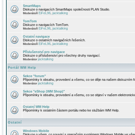
SmartMaps
Diskuze o navigacích SmartMaps společnosti PLAN Studio.
EiFeL96
jacktalking
Moderátoři
,
TomTom
Diskuze o navigacích TomTom.
EiFeL96
jacktalking
Moderátoři
,
Ostatní navigace
Diskuze o ostatních navigačních řešeních.
EiFeL96
jacktalking
Moderátoři
,
Příslušenství pro navigace
Diskuze o příslušenství pro všechny druhy navigací.
jacktalking
Moderátor
Portál WM Help
Sekce "forum"
Připomínky k obsahu, provedení a všemu, co se děje na našem diskuzním f
jacktalking
Moderátor
Sekce "eShop (WM Shop)"
Připomínky k obsahu, provedení a všemu, co se objeví v našem elektronic
Ostatní WM Help
Připomínky k ostatním částem portálu nebo ke službám WM Help.
Ostatní
Windows Mobile
Diskuze o všem, co souvisí s operačním systémem Windows Mobile ve všec