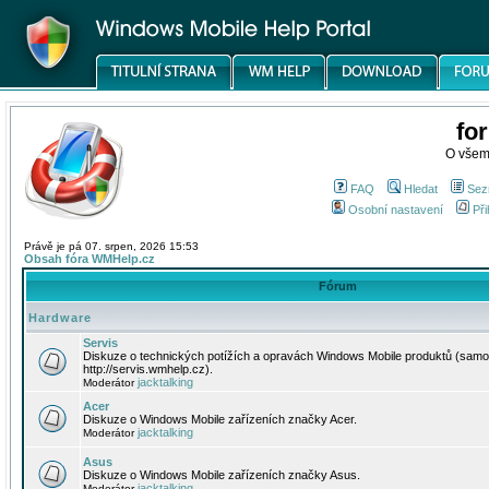
fo
O všem
FAQ
Hledat
Sez
Osobní nastavení
Při
Právě je pá 07. srpen, 2026 15:53
Obsah fóra WMHelp.cz
Fórum
Hardware
Servis
Diskuze o technických potížích a opravách Windows Mobile produktů (samo
http://servis.wmhelp.cz).
jacktalking
Moderátor
Acer
Diskuze o Windows Mobile zařízeních značky Acer.
jacktalking
Moderátor
Asus
Diskuze o Windows Mobile zařízeních značky Asus.
jacktalking
Moderátor