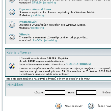
EiFeL96
jacktalking
Moderátoři
,
Kapesní zařízení & Linux
Diskuze o implementaci Linuxu na přístrojích s Windows Mobile.
jacktalking
Moderátor
Programování
Diskuze o vývojářských aktivitách pro Windows Mobile.
jacktalking
Moderátor
Offtopic
Chcete-li si s ostatními uživateli prostě jen tak popovídat...
cHaOOs
jacktalking
Moderátoři
,
Kdo je přítomen
Uživatelé zaslali celkem
148289
příspěvků.
Je zde
20338
registrovaných uživatelů.
GOLDBATHROOM
Nejnovějším registrovaným uživatelem je
.
Celkem je zde přítomno
0
uživatelů: 0 registrovaných, 0 skrytých a 0 anonymní
Nejvíce zde bylo současně přítomno
83
uživatelů dne ne 25. květen, 2014 19:4
Registrovaní uživatelé: nikdo není přítomen
Tato data jsou založena na aktivitě uživatelů během posledních pěti minut
Přihlášení
Uživatel:
Heslo:
Přihlásit m
Nové příspěvky
Žádné nové