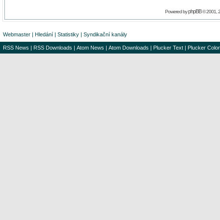
phpBB
Powered by
© 2001, 
Webmaster
|
Hledání
|
Statistiky
|
Syndikační kanály
RSS News
|
RSS Downloads
|
Atom News
|
Atom Downloads
|
Plucker Text
|
Plucker Color