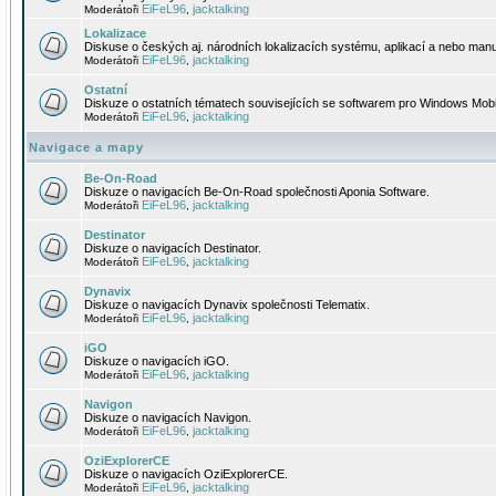
EiFeL96
jacktalking
Moderátoři
,
Lokalizace
Diskuse o českých aj. národních lokalizacích systému, aplikací a nebo manu
EiFeL96
jacktalking
Moderátoři
,
Ostatní
Diskuze o ostatních tématech souvisejících se softwarem pro Windows Mobi
EiFeL96
jacktalking
Moderátoři
,
Navigace a mapy
Be-On-Road
Diskuze o navigacích Be-On-Road společnosti Aponia Software.
EiFeL96
jacktalking
Moderátoři
,
Destinator
Diskuze o navigacích Destinator.
EiFeL96
jacktalking
Moderátoři
,
Dynavix
Diskuze o navigacích Dynavix společnosti Telematix.
EiFeL96
jacktalking
Moderátoři
,
iGO
Diskuze o navigacích iGO.
EiFeL96
jacktalking
Moderátoři
,
Navigon
Diskuze o navigacích Navigon.
EiFeL96
jacktalking
Moderátoři
,
OziExplorerCE
Diskuze o navigacích OziExplorerCE.
EiFeL96
jacktalking
Moderátoři
,