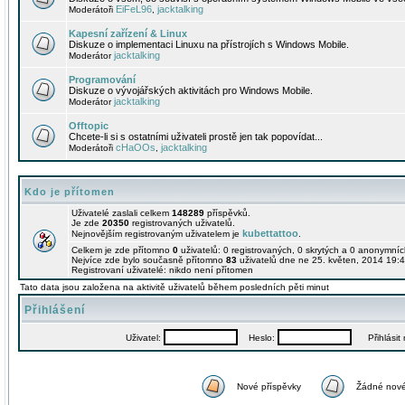
EiFeL96
jacktalking
Moderátoři
,
Kapesní zařízení & Linux
Diskuze o implementaci Linuxu na přístrojích s Windows Mobile.
jacktalking
Moderátor
Programování
Diskuze o vývojářských aktivitách pro Windows Mobile.
jacktalking
Moderátor
Offtopic
Chcete-li si s ostatními uživateli prostě jen tak popovídat...
cHaOOs
jacktalking
Moderátoři
,
Kdo je přítomen
Uživatelé zaslali celkem
148289
příspěvků.
Je zde
20350
registrovaných uživatelů.
kubettattoo
Nejnovějším registrovaným uživatelem je
.
Celkem je zde přítomno
0
uživatelů: 0 registrovaných, 0 skrytých a 0 anonymní
Nejvíce zde bylo současně přítomno
83
uživatelů dne ne 25. květen, 2014 19:4
Registrovaní uživatelé: nikdo není přítomen
Tato data jsou založena na aktivitě uživatelů během posledních pěti minut
Přihlášení
Uživatel:
Heslo:
Přihlásit m
Nové příspěvky
Žádné nové