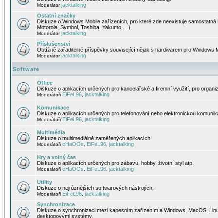
jacktalking
Moderátor
Ostatní značky
Diskuze o Windows Mobile zařízeních, pro které zde neexistuje samostatná 
Motorola, Symbol, Toshiba, Yakumo, ...).
jacktalking
Moderátor
Příslušenství
Obtížně zařaditelné příspěvky související nějak s hardwarem pro Windows M
jacktalking
Moderátor
Software
Office
Diskuze o aplikacích určených pro kancelářské a firemní využití, pro organiz
EiFeL96
jacktalking
Moderátoři
,
Komunikace
Diskuze o aplikacích určených pro telefonování nebo elektronickou komunika
EiFeL96
jacktalking
Moderátoři
,
Multimédia
Diskuze o multimediálně zaměřených aplikacích.
cHaOOs
EiFeL96
jacktalking
Moderátoři
,
,
Hry a volný čas
Diskuze o aplikacích určených pro zábavu, hobby, životní styl atp.
cHaOOs
EiFeL96
jacktalking
Moderátoři
,
,
Utility
Diskuze o nejrůznějších softwarových nástrojích.
EiFeL96
jacktalking
Moderátoři
,
Synchronizace
Diskuze o synchronizaci mezi kapesním zařízením a Windows, MacOS, Linux
desktopovými systémy.