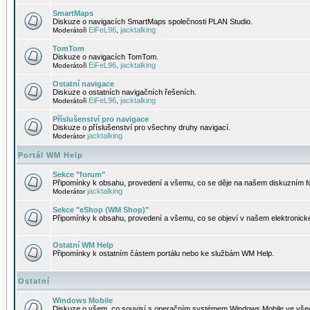
SmartMaps
Diskuze o navigacích SmartMaps společnosti PLAN Studio.
EiFeL96
jacktalking
Moderátoři
,
TomTom
Diskuze o navigacích TomTom.
EiFeL96
jacktalking
Moderátoři
,
Ostatní navigace
Diskuze o ostatních navigačních řešeních.
EiFeL96
jacktalking
Moderátoři
,
Příslušenství pro navigace
Diskuze o příslušenství pro všechny druhy navigací.
jacktalking
Moderátor
Portál WM Help
Sekce "forum"
Připomínky k obsahu, provedení a všemu, co se děje na našem diskuzním f
jacktalking
Moderátor
Sekce "eShop (WM Shop)"
Připomínky k obsahu, provedení a všemu, co se objeví v našem elektronic
Ostatní WM Help
Připomínky k ostatním částem portálu nebo ke službám WM Help.
Ostatní
Windows Mobile
Diskuze o všem, co souvisí s operačním systémem Windows Mobile ve všec