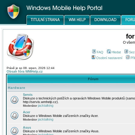
fo
O všem
FAQ
Hledat
Sez
Osobní nastavení
Při
Právě je so 08. srpen, 2026 12:44
Obsah fóra WMHelp.cz
Fórum
Hardware
Servis
Diskuze o technických potížích a opravách Windows Mobile produktů (samo
http://servis.wmhelp.cz).
jacktalking
Moderátor
Acer
Diskuze o Windows Mobile zařízeních značky Acer.
jacktalking
Moderátor
Asus
Diskuze o Windows Mobile zařízeních značky Asus.
jacktalking
Moderátor