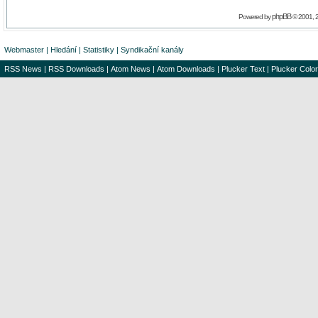
phpBB
Powered by
© 2001, 
Webmaster
|
Hledání
|
Statistiky
|
Syndikační kanály
RSS News
|
RSS Downloads
|
Atom News
|
Atom Downloads
|
Plucker Text
|
Plucker Color