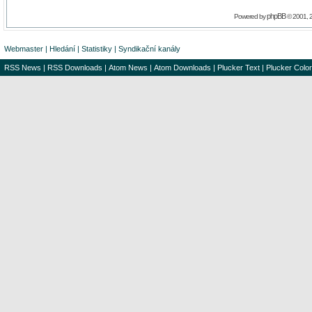
phpBB
Powered by
© 2001, 
Webmaster
|
Hledání
|
Statistiky
|
Syndikační kanály
RSS News
|
RSS Downloads
|
Atom News
|
Atom Downloads
|
Plucker Text
|
Plucker Color