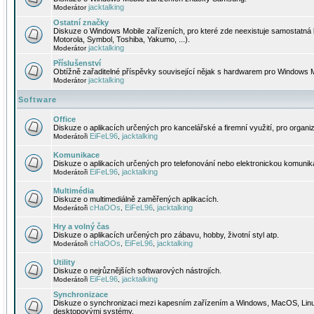
jacktalking
Moderátor
Ostatní značky
Diskuze o Windows Mobile zařízeních, pro které zde neexistuje samostatná 
Motorola, Symbol, Toshiba, Yakumo, ...).
jacktalking
Moderátor
Příslušenství
Obtížně zařaditelné příspěvky související nějak s hardwarem pro Windows M
jacktalking
Moderátor
Software
Office
Diskuze o aplikacích určených pro kancelářské a firemní využití, pro organiz
EiFeL96
jacktalking
Moderátoři
,
Komunikace
Diskuze o aplikacích určených pro telefonování nebo elektronickou komunika
EiFeL96
jacktalking
Moderátoři
,
Multimédia
Diskuze o multimediálně zaměřených aplikacích.
cHaOOs
EiFeL96
jacktalking
Moderátoři
,
,
Hry a volný čas
Diskuze o aplikacích určených pro zábavu, hobby, životní styl atp.
cHaOOs
EiFeL96
jacktalking
Moderátoři
,
,
Utility
Diskuze o nejrůznějších softwarových nástrojích.
EiFeL96
jacktalking
Moderátoři
,
Synchronizace
Diskuze o synchronizaci mezi kapesním zařízením a Windows, MacOS, Linux
desktopovými systémy.