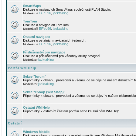
SmartMaps
Diskuze o navigacích SmartMaps společnosti PLAN Studio.
EiFeL96
jacktalking
Moderátoři
,
TomTom
Diskuze o navigacích TomTom.
EiFeL96
jacktalking
Moderátoři
,
Ostatní navigace
Diskuze o ostatních navigačních řešeních.
EiFeL96
jacktalking
Moderátoři
,
Příslušenství pro navigace
Diskuze o příslušenství pro všechny druhy navigací.
jacktalking
Moderátor
Portál WM Help
Sekce "forum"
Připomínky k obsahu, provedení a všemu, co se děje na našem diskuzním f
jacktalking
Moderátor
Sekce "eShop (WM Shop)"
Připomínky k obsahu, provedení a všemu, co se objeví v našem elektronic
Ostatní WM Help
Připomínky k ostatním částem portálu nebo ke službám WM Help.
Ostatní
Windows Mobile
Diskuze o všem, co souvisí s operačním systémem Windows Mobile ve všec