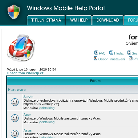
fo
O všem
FAQ
Hledat
Sez
Osobní nastavení
Při
Právě je po 10. srpen, 2026 10:54
Obsah fóra WMHelp.cz
Fórum
Hardware
Servis
Diskuze o technických potížích a opravách Windows Mobile produktů (samo
http://servis.wmhelp.cz).
jacktalking
Moderátor
Acer
Diskuze o Windows Mobile zařízeních značky Acer.
jacktalking
Moderátor
Asus
Diskuze o Windows Mobile zařízeních značky Asus.
jacktalking
Moderátor