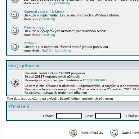
EiFeL96
jacktalking
Moderátoři
,
Kapesní zařízení & Linux
Diskuze o implementaci Linuxu na přístrojích s Windows Mobile.
jacktalking
Moderátor
Programování
Diskuze o vývojářských aktivitách pro Windows Mobile.
jacktalking
Moderátor
Offtopic
Chcete-li si s ostatními uživateli prostě jen tak popovídat...
cHaOOs
jacktalking
Moderátoři
,
Kdo je přítomen
Uživatelé zaslali celkem
148289
příspěvků.
Je zde
20367
registrovaných uživatelů.
thep1688com1
Nejnovějším registrovaným uživatelem je
.
Celkem je zde přítomno
0
uživatelů: 0 registrovaných, 0 skrytých a 0 anonymní
Nejvíce zde bylo současně přítomno
83
uživatelů dne ne 25. květen, 2014 19:4
Registrovaní uživatelé: nikdo není přítomen
Tato data jsou založena na aktivitě uživatelů během posledních pěti minut
Přihlášení
Uživatel:
Heslo:
Přihlásit m
Nové příspěvky
Žádné nové