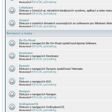
EiFeL96
jacktalking
Moderátoři
,
Lokalizace
Diskuse o českých aj. národních lokalizacích systému, aplikací a nebo manu
EiFeL96
jacktalking
Moderátoři
,
Ostatní
Diskuze o ostatních tématech souvisejících se softwarem pro Windows Mobi
EiFeL96
jacktalking
Moderátoři
,
Navigace a mapy
Be-On-Road
Diskuze o navigacích Be-On-Road společnosti Aponia Software.
EiFeL96
jacktalking
Moderátoři
,
Destinator
Diskuze o navigacích Destinator.
EiFeL96
jacktalking
Moderátoři
,
Dynavix
Diskuze o navigacích Dynavix společnosti Telematix.
EiFeL96
jacktalking
Moderátoři
,
iGO
Diskuze o navigacích iGO.
EiFeL96
jacktalking
Moderátoři
,
Navigon
Diskuze o navigacích Navigon.
EiFeL96
jacktalking
Moderátoři
,
OziExplorerCE
Diskuze o navigacích OziExplorerCE.
EiFeL96
jacktalking
Moderátoři
,