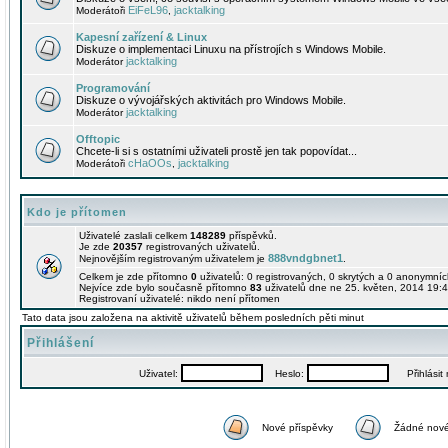
EiFeL96
jacktalking
Moderátoři
,
Kapesní zařízení & Linux
Diskuze o implementaci Linuxu na přístrojích s Windows Mobile.
jacktalking
Moderátor
Programování
Diskuze o vývojářských aktivitách pro Windows Mobile.
jacktalking
Moderátor
Offtopic
Chcete-li si s ostatními uživateli prostě jen tak popovídat...
cHaOOs
jacktalking
Moderátoři
,
Kdo je přítomen
Uživatelé zaslali celkem
148289
příspěvků.
Je zde
20357
registrovaných uživatelů.
888vndgbnet1
Nejnovějším registrovaným uživatelem je
.
Celkem je zde přítomno
0
uživatelů: 0 registrovaných, 0 skrytých a 0 anonymní
Nejvíce zde bylo současně přítomno
83
uživatelů dne ne 25. květen, 2014 19:4
Registrovaní uživatelé: nikdo není přítomen
Tato data jsou založena na aktivitě uživatelů během posledních pěti minut
Přihlášení
Uživatel:
Heslo:
Přihlásit m
Nové příspěvky
Žádné nové