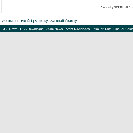
phpBB
Powered by
© 2001, 
Webmaster
|
Hledání
|
Statistiky
|
Syndikační kanály
RSS News
|
RSS Downloads
|
Atom News
|
Atom Downloads
|
Plucker Text
|
Plucker Color