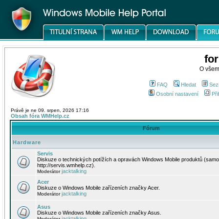
fo
O všem
FAQ
Hledat
Sez
Osobní nastavení
Při
Právě je ne 09. srpen, 2026 17:16
Obsah fóra WMHelp.cz
Fórum
Hardware
Servis
Diskuze o technických potížích a opravách Windows Mobile produktů (samo
http://servis.wmhelp.cz).
jacktalking
Moderátor
Acer
Diskuze o Windows Mobile zařízeních značky Acer.
jacktalking
Moderátor
Asus
Diskuze o Windows Mobile zařízeních značky Asus.
jacktalking
Moderátor