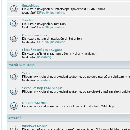
SmartMaps
Diskuze o navigacích SmartMaps společnosti PLAN Studio.
EiFeL96
jacktalking
Moderátoři
,
TomTom
Diskuze o navigacích TomTom.
EiFeL96
jacktalking
Moderátoři
,
Ostatní navigace
Diskuze o ostatních navigačních řešeních.
EiFeL96
jacktalking
Moderátoři
,
Příslušenství pro navigace
Diskuze o příslušenství pro všechny druhy navigací.
jacktalking
Moderátor
Portál WM Help
Sekce "forum"
Připomínky k obsahu, provedení a všemu, co se děje na našem diskuzním f
jacktalking
Moderátor
Sekce "eShop (WM Shop)"
Připomínky k obsahu, provedení a všemu, co se objeví v našem elektronic
Ostatní WM Help
Připomínky k ostatním částem portálu nebo ke službám WM Help.
Ostatní
Windows Mobile
Diskuze o všem, co souvisí s operačním systémem Windows Mobile ve všec