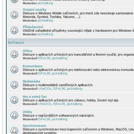
jacktalking
Moderátor
Ostatní značky
Diskuze o Windows Mobile zařízeních, pro které zde neexistuje samostatná 
Motorola, Symbol, Toshiba, Yakumo, ...).
jacktalking
Moderátor
Příslušenství
Obtížně zařaditelné příspěvky související nějak s hardwarem pro Windows M
jacktalking
Moderátor
Software
Office
Diskuze o aplikacích určených pro kancelářské a firemní využití, pro organiz
EiFeL96
jacktalking
Moderátoři
,
Komunikace
Diskuze o aplikacích určených pro telefonování nebo elektronickou komunika
EiFeL96
jacktalking
Moderátoři
,
Multimédia
Diskuze o multimediálně zaměřených aplikacích.
cHaOOs
EiFeL96
jacktalking
Moderátoři
,
,
Hry a volný čas
Diskuze o aplikacích určených pro zábavu, hobby, životní styl atp.
cHaOOs
EiFeL96
jacktalking
Moderátoři
,
,
Utility
Diskuze o nejrůznějších softwarových nástrojích.
EiFeL96
jacktalking
Moderátoři
,
Synchronizace
Diskuze o synchronizaci mezi kapesním zařízením a Windows, MacOS, Linux
desktopovými systémy.