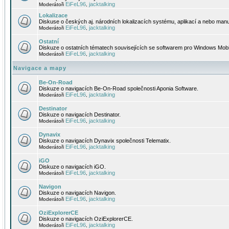
EiFeL96
jacktalking
Moderátoři
,
Lokalizace
Diskuse o českých aj. národních lokalizacích systému, aplikací a nebo manu
EiFeL96
jacktalking
Moderátoři
,
Ostatní
Diskuze o ostatních tématech souvisejících se softwarem pro Windows Mobi
EiFeL96
jacktalking
Moderátoři
,
Navigace a mapy
Be-On-Road
Diskuze o navigacích Be-On-Road společnosti Aponia Software.
EiFeL96
jacktalking
Moderátoři
,
Destinator
Diskuze o navigacích Destinator.
EiFeL96
jacktalking
Moderátoři
,
Dynavix
Diskuze o navigacích Dynavix společnosti Telematix.
EiFeL96
jacktalking
Moderátoři
,
iGO
Diskuze o navigacích iGO.
EiFeL96
jacktalking
Moderátoři
,
Navigon
Diskuze o navigacích Navigon.
EiFeL96
jacktalking
Moderátoři
,
OziExplorerCE
Diskuze o navigacích OziExplorerCE.
EiFeL96
jacktalking
Moderátoři
,