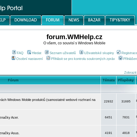
forum.WMHelp.cz
O všem, co souvisí s Windows Mobile
FAQ
Hledat
Seznam uživatelů
Uživatelské skupiny
Registrac
Osobní nastavení
Přihlásit se pro kontrolu soukromých zpráv
Přihlášen
Zobrazit
Fórum
Témata
Příspěvky
avách Windows Mobile produktů (samostatné webové rozhraní na
22932
31695
značky Acer.
6451
7831
 značky Asus.
4191
4818