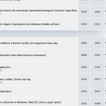
pro které zde neexistuje samostatná kategorie (Garmin, Giga-Byte,
2165
2422
).
jící nějak s hardwarem pro Windows Mobile zařízení.
2192
2411
elářské a firemní využití, pro organizaci času atp.
2283
2841
efonování nebo elektronickou komunikaci.
2288
2531
likacích.
2003
2132
ng
vu, hobby, životní styl atp.
2246
2573
ng
ástrojích.
1915
2027
m zařízením a Windows, MacOS, Linux a popř. jinými
1915
2048