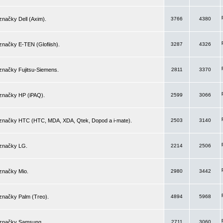
značky Dell (Axim).
3766
4380
značky E-TEN (Glofiish).
3287
4326
značky Fujitsu-Siemens.
2811
3370
 značky HP (iPAQ).
2599
3066
 značky HTC (HTC, MDA, XDA, Qtek, Dopod a i-mate).
2503
3140
 značky LG.
2214
2506
značky Mio.
2980
3442
značky Palm (Treo).
4894
5968
 značky Samsung.
2711
3060