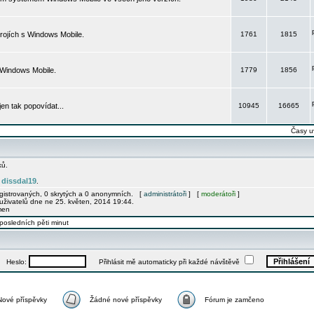
rojích s Windows Mobile.
1761
1815
 Windows Mobile.
1779
1856
 jen tak popovídat...
10945
16665
Časy u
ků.
dissdal19
e
.
egistrovaných, 0 skrytých a 0 anonymních. [
administrátoři
] [
moderátoři
]
uživatelů dne ne 25. květen, 2014 19:44.
men
posledních pěti minut
Heslo:
Přihlásit mě automaticky při každé návštěvě
Nové příspěvky
Žádné nové příspěvky
Fórum je zamčeno