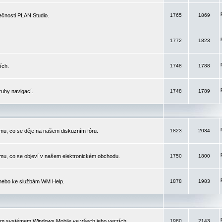
čnosti PLAN Studio.
1765
1869
1772
1823
ích.
1748
1788
ruhy navigací.
1748
1789
mu, co se děje na našem diskuzním fóru.
1823
2034
mu, co se objeví v našem elektronickém obchodu.
1750
1800
 nebo ke službám WM Help.
1878
1983
ím systémem Windows Mobile ve všech jeho verzích.
1980
2143