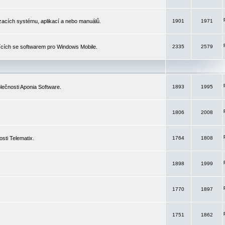
izacích systému, aplikací a nebo manuálů.
1901
1971
ících se softwarem pro Windows Mobile.
2335
2579
ečnosti Aponia Software.
1893
1995
1806
2008
sti Telematix.
1764
1808
1898
1999
1770
1897
1751
1862