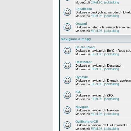
EiFeL96
jacktalking
Moderátoři
,
Lokalizace
Diskuse o českých aj. národních lokal
EiFeL96
jacktalking
Moderátoři
,
Ostatní
Diskuze o ostatních tématech souvisej
EiFeL96
jacktalking
Moderátoři
,
Navigace a mapy
Be-On-Road
Diskuze o navigacích Be-On-Road spol
EiFeL96
jacktalking
Moderátoři
,
Destinator
Diskuze o navigacích Destinator.
EiFeL96
jacktalking
Moderátoři
,
Dynavix
Diskuze o navigacích Dynavix společno
EiFeL96
jacktalking
Moderátoři
,
iGO
Diskuze o navigacích iGO.
EiFeL96
jacktalking
Moderátoři
,
Navigon
Diskuze o navigacích Navigon.
EiFeL96
jacktalking
Moderátoři
,
OziExplorerCE
Diskuze o navigacích OziExplorerCE.
EiFeL96
jacktalking
Moderátoři
,