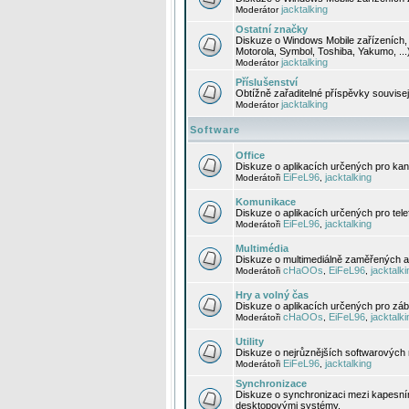
jacktalking
Moderátor
Ostatní značky
Diskuze o Windows Mobile zařízeních, 
Motorola, Symbol, Toshiba, Yakumo, ...
jacktalking
Moderátor
Příslušenství
Obtížně zařaditelné příspěvky souvise
jacktalking
Moderátor
Software
Office
Diskuze o aplikacích určených pro kanc
EiFeL96
jacktalking
Moderátoři
,
Komunikace
Diskuze o aplikacích určených pro tel
EiFeL96
jacktalking
Moderátoři
,
Multimédia
Diskuze o multimediálně zaměřených ap
cHaOOs
EiFeL96
jacktalki
Moderátoři
,
,
Hry a volný čas
Diskuze o aplikacích určených pro zába
cHaOOs
EiFeL96
jacktalki
Moderátoři
,
,
Utility
Diskuze o nejrůznějších softwarových n
EiFeL96
jacktalking
Moderátoři
,
Synchronizace
Diskuze o synchronizaci mezi kapesní
desktopovými systémy.