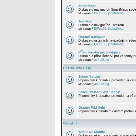
SmartMaps
Diskuze o navigacích SmartMaps spole
EiFeL96
jacktalking
Moderátoři
,
TomTom
Diskuze o navigacích TomTom.
EiFeL96
jacktalking
Moderátoři
,
Ostatní navigace
Diskuze o ostatních navigačních řešen
EiFeL96
jacktalking
Moderátoři
,
Příslušenství pro navigace
Diskuze o příslušenství pro všechny d
jacktalking
Moderátor
Portál WM Help
Sekce "forum"
Připomínky k obsahu, provedení a vše
jacktalking
Moderátor
Sekce "eShop (WM Shop)"
Připomínky k obsahu, provedení a vše
Ostatní WM Help
Připomínky k ostatním částem portálu
Ostatní
Windows Mobile
Diskuze o všem, co souvisí s operačn