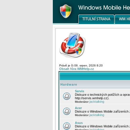
Právě je čt 06. srpen, 2026 8:20
Obsah fóra WMHelp.cz
Hardware
Servis
Diskuze o technických potížích a opr
http://servis.wmhelp.cz).
jacktalking
Moderátor
Acer
Diskuze o Windows Mobile zařízeních 
jacktalking
Moderátor
Asus
Diskuze o Windows Mobile zařízeních
jacktalking
Moderátor