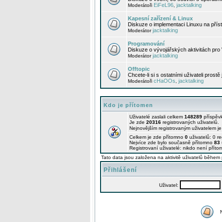
EiFeL96
jacktalking
Moderátoři
,
Kapesní zařízení & Linux
Diskuze o implementaci Linuxu na příst
jacktalking
Moderátor
Programování
Diskuze o vývojářských aktivitách pro
jacktalking
Moderátor
Offtopic
Chcete-li si s ostatními uživateli prostě
cHaOOs
jacktalking
Moderátoři
,
Kdo je přítomen
Uživatelé zaslali celkem
148289
příspěv
Je zde
20316
registrovaných uživatelů.
Nejnovějším registrovaným uživatelem j
Celkem je zde přítomno
0
uživatelů: 0 r
Nejvíce zde bylo současně přítomno
83
Registrovaní uživatelé: nikdo není příto
Tato data jsou založena na aktivitě uživatelů během 
Přihlášení
Uživatel: