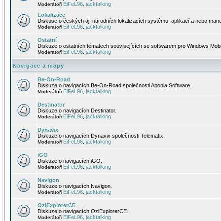
EiFeL96
jacktalking
Moderátoři
,
Lokalizace
Diskuse o českých aj. národních lokalizacích systému, aplikací a nebo manu
EiFeL96
jacktalking
Moderátoři
,
Ostatní
Diskuze o ostatních tématech souvisejících se softwarem pro Windows Mobi
EiFeL96
jacktalking
Moderátoři
,
Navigace a mapy
Be-On-Road
Diskuze o navigacích Be-On-Road společnosti Aponia Software.
EiFeL96
jacktalking
Moderátoři
,
Destinator
Diskuze o navigacích Destinator.
EiFeL96
jacktalking
Moderátoři
,
Dynavix
Diskuze o navigacích Dynavix společnosti Telematix.
EiFeL96
jacktalking
Moderátoři
,
iGO
Diskuze o navigacích iGO.
EiFeL96
jacktalking
Moderátoři
,
Navigon
Diskuze o navigacích Navigon.
EiFeL96
jacktalking
Moderátoři
,
OziExplorerCE
Diskuze o navigacích OziExplorerCE.
EiFeL96
jacktalking
Moderátoři
,