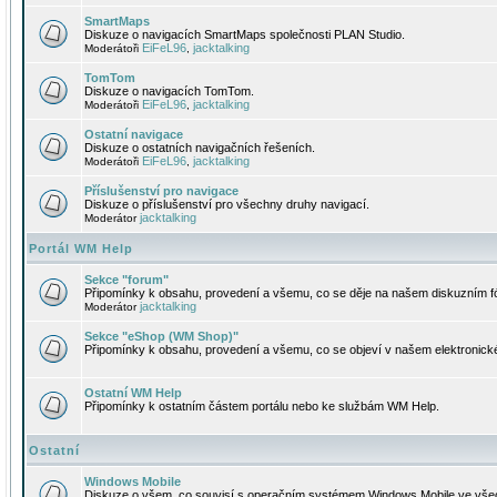
SmartMaps
Diskuze o navigacích SmartMaps společnosti PLAN Studio.
EiFeL96
jacktalking
Moderátoři
,
TomTom
Diskuze o navigacích TomTom.
EiFeL96
jacktalking
Moderátoři
,
Ostatní navigace
Diskuze o ostatních navigačních řešeních.
EiFeL96
jacktalking
Moderátoři
,
Příslušenství pro navigace
Diskuze o příslušenství pro všechny druhy navigací.
jacktalking
Moderátor
Portál WM Help
Sekce "forum"
Připomínky k obsahu, provedení a všemu, co se děje na našem diskuzním f
jacktalking
Moderátor
Sekce "eShop (WM Shop)"
Připomínky k obsahu, provedení a všemu, co se objeví v našem elektronic
Ostatní WM Help
Připomínky k ostatním částem portálu nebo ke službám WM Help.
Ostatní
Windows Mobile
Diskuze o všem, co souvisí s operačním systémem Windows Mobile ve všec