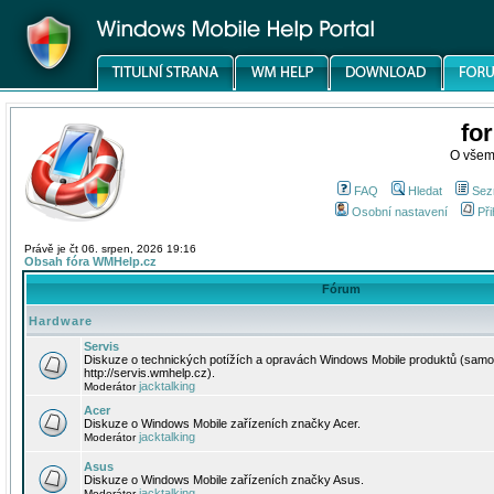
fo
O všem
FAQ
Hledat
Sez
Osobní nastavení
Při
Právě je čt 06. srpen, 2026 19:16
Obsah fóra WMHelp.cz
Fórum
Hardware
Servis
Diskuze o technických potížích a opravách Windows Mobile produktů (samo
http://servis.wmhelp.cz).
jacktalking
Moderátor
Acer
Diskuze o Windows Mobile zařízeních značky Acer.
jacktalking
Moderátor
Asus
Diskuze o Windows Mobile zařízeních značky Asus.
jacktalking
Moderátor