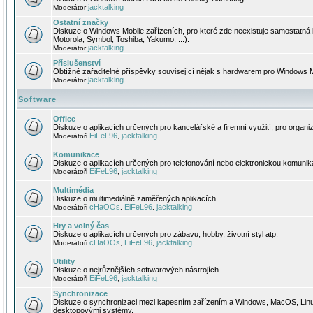
jacktalking
Moderátor
Ostatní značky
Diskuze o Windows Mobile zařízeních, pro které zde neexistuje samostatná 
Motorola, Symbol, Toshiba, Yakumo, ...).
jacktalking
Moderátor
Příslušenství
Obtížně zařaditelné příspěvky související nějak s hardwarem pro Windows M
jacktalking
Moderátor
Software
Office
Diskuze o aplikacích určených pro kancelářské a firemní využití, pro organiz
EiFeL96
jacktalking
Moderátoři
,
Komunikace
Diskuze o aplikacích určených pro telefonování nebo elektronickou komunika
EiFeL96
jacktalking
Moderátoři
,
Multimédia
Diskuze o multimediálně zaměřených aplikacích.
cHaOOs
EiFeL96
jacktalking
Moderátoři
,
,
Hry a volný čas
Diskuze o aplikacích určených pro zábavu, hobby, životní styl atp.
cHaOOs
EiFeL96
jacktalking
Moderátoři
,
,
Utility
Diskuze o nejrůznějších softwarových nástrojích.
EiFeL96
jacktalking
Moderátoři
,
Synchronizace
Diskuze o synchronizaci mezi kapesním zařízením a Windows, MacOS, Linux
desktopovými systémy.