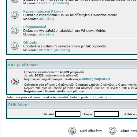
EiFeL96
jacktalking
Moderátoři
,
Kapesní zařízení & Linux
Diskuze o implementaci Linuxu na přístrojích s Windows Mobile.
jacktalking
Moderátor
Programování
Diskuze o vývojářských aktivitách pro Windows Mobile.
jacktalking
Moderátor
Offtopic
Chcete-li si s ostatními uživateli prostě jen tak popovídat...
cHaOOs
jacktalking
Moderátoři
,
Kdo je přítomen
Uživatelé zaslali celkem
148289
příspěvků.
Je zde
20322
registrovaných uživatelů.
okfungroup50501
Nejnovějším registrovaným uživatelem je
.
Celkem je zde přítomno
0
uživatelů: 0 registrovaných, 0 skrytých a 0 anonymní
Nejvíce zde bylo současně přítomno
83
uživatelů dne ne 25. květen, 2014 19:4
Registrovaní uživatelé: nikdo není přítomen
Tato data jsou založena na aktivitě uživatelů během posledních pěti minut
Přihlášení
Uživatel:
Heslo:
Přihlásit m
Nové příspěvky
Žádné nové