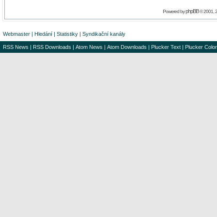
phpBB
Powered by
© 2001, 
Webmaster
|
Hledání
|
Statistiky
|
Syndikační kanály
RSS News
|
RSS Downloads
|
Atom News
|
Atom Downloads
|
Plucker Text
|
Plucker Color