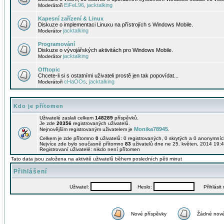
EiFeL96
jacktalking
Moderátoři
,
Kapesní zařízení & Linux
Diskuze o implementaci Linuxu na přístrojích s Windows Mobile.
jacktalking
Moderátor
Programování
Diskuze o vývojářských aktivitách pro Windows Mobile.
jacktalking
Moderátor
Offtopic
Chcete-li si s ostatními uživateli prostě jen tak popovídat...
cHaOOs
jacktalking
Moderátoři
,
Kdo je přítomen
Uživatelé zaslali celkem
148289
příspěvků.
Je zde
20356
registrovaných uživatelů.
Monika78945
Nejnovějším registrovaným uživatelem je
.
Celkem je zde přítomno
0
uživatelů: 0 registrovaných, 0 skrytých a 0 anonymní
Nejvíce zde bylo současně přítomno
83
uživatelů dne ne 25. květen, 2014 19:4
Registrovaní uživatelé: nikdo není přítomen
Tato data jsou založena na aktivitě uživatelů během posledních pěti minut
Přihlášení
Uživatel:
Heslo:
Přihlásit m
Nové příspěvky
Žádné nové