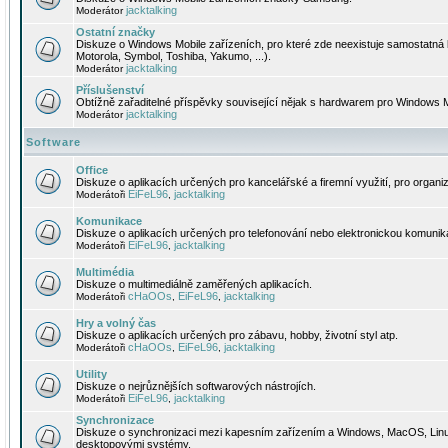
jacktalking
Moderátor
Ostatní značky
Diskuze o Windows Mobile zařízeních, pro které zde neexistuje samostatná 
Motorola, Symbol, Toshiba, Yakumo, ...).
jacktalking
Moderátor
Příslušenství
Obtížně zařaditelné příspěvky související nějak s hardwarem pro Windows M
jacktalking
Moderátor
Software
Office
Diskuze o aplikacích určených pro kancelářské a firemní využití, pro organiz
EiFeL96
jacktalking
Moderátoři
,
Komunikace
Diskuze o aplikacích určených pro telefonování nebo elektronickou komunika
EiFeL96
jacktalking
Moderátoři
,
Multimédia
Diskuze o multimediálně zaměřených aplikacích.
cHaOOs
EiFeL96
jacktalking
Moderátoři
,
,
Hry a volný čas
Diskuze o aplikacích určených pro zábavu, hobby, životní styl atp.
cHaOOs
EiFeL96
jacktalking
Moderátoři
,
,
Utility
Diskuze o nejrůznějších softwarových nástrojích.
EiFeL96
jacktalking
Moderátoři
,
Synchronizace
Diskuze o synchronizaci mezi kapesním zařízením a Windows, MacOS, Linux
desktopovými systémy.