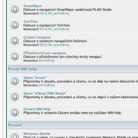
SmartMaps
Diskuze o navigacích SmartMaps společnosti PLAN Studio.
EiFeL96
jacktalking
Moderátoři
,
TomTom
Diskuze o navigacích TomTom.
EiFeL96
jacktalking
Moderátoři
,
Ostatní navigace
Diskuze o ostatních navigačních řešeních.
EiFeL96
jacktalking
Moderátoři
,
Příslušenství pro navigace
Diskuze o příslušenství pro všechny druhy navigací.
jacktalking
Moderátor
Portál WM Help
Sekce "forum"
Připomínky k obsahu, provedení a všemu, co se děje na našem diskuzním f
jacktalking
Moderátor
Sekce "eShop (WM Shop)"
Připomínky k obsahu, provedení a všemu, co se objeví v našem elektronic
Ostatní WM Help
Připomínky k ostatním částem portálu nebo ke službám WM Help.
Ostatní
Windows Mobile
Diskuze o všem, co souvisí s operačním systémem Windows Mobile ve všec