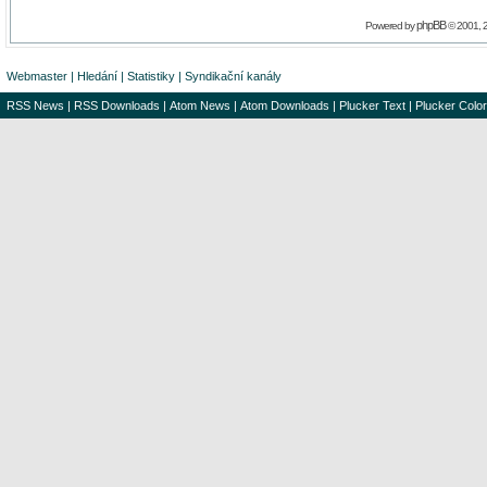
phpBB
Powered by
© 2001, 
Webmaster
|
Hledání
|
Statistiky
|
Syndikační kanály
RSS News
|
RSS Downloads
|
Atom News
|
Atom Downloads
|
Plucker Text
|
Plucker Color