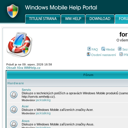
fo
O všem
FAQ
Hledat
Sez
Osobní nastavení
Při
Právě je ne 09. srpen, 2026 16:58
Obsah fóra WMHelp.cz
Fórum
Hardware
Servis
Diskuze o technických potížích a opravách Windows Mobile produktů (samo
http://servis.wmhelp.cz).
jacktalking
Moderátor
Acer
Diskuze o Windows Mobile zařízeních značky Acer.
jacktalking
Moderátor
Asus
Diskuze o Windows Mobile zařízeních značky Asus.
jacktalking
Moderátor