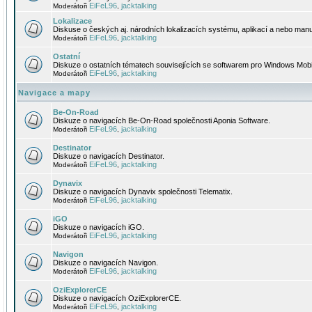
EiFeL96
jacktalking
Moderátoři
,
Lokalizace
Diskuse o českých aj. národních lokalizacích systému, aplikací a nebo manu
EiFeL96
jacktalking
Moderátoři
,
Ostatní
Diskuze o ostatních tématech souvisejících se softwarem pro Windows Mobi
EiFeL96
jacktalking
Moderátoři
,
Navigace a mapy
Be-On-Road
Diskuze o navigacích Be-On-Road společnosti Aponia Software.
EiFeL96
jacktalking
Moderátoři
,
Destinator
Diskuze o navigacích Destinator.
EiFeL96
jacktalking
Moderátoři
,
Dynavix
Diskuze o navigacích Dynavix společnosti Telematix.
EiFeL96
jacktalking
Moderátoři
,
iGO
Diskuze o navigacích iGO.
EiFeL96
jacktalking
Moderátoři
,
Navigon
Diskuze o navigacích Navigon.
EiFeL96
jacktalking
Moderátoři
,
OziExplorerCE
Diskuze o navigacích OziExplorerCE.
EiFeL96
jacktalking
Moderátoři
,