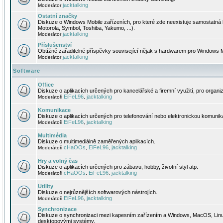
jacktalking
Moderátor
Ostatní značky
Diskuze o Windows Mobile zařízeních, pro které zde neexistuje samostatná 
Motorola, Symbol, Toshiba, Yakumo, ...).
jacktalking
Moderátor
Příslušenství
Obtížně zařaditelné příspěvky související nějak s hardwarem pro Windows M
jacktalking
Moderátor
Software
Office
Diskuze o aplikacích určených pro kancelářské a firemní využití, pro organiz
EiFeL96
jacktalking
Moderátoři
,
Komunikace
Diskuze o aplikacích určených pro telefonování nebo elektronickou komunika
EiFeL96
jacktalking
Moderátoři
,
Multimédia
Diskuze o multimediálně zaměřených aplikacích.
cHaOOs
EiFeL96
jacktalking
Moderátoři
,
,
Hry a volný čas
Diskuze o aplikacích určených pro zábavu, hobby, životní styl atp.
cHaOOs
EiFeL96
jacktalking
Moderátoři
,
,
Utility
Diskuze o nejrůznějších softwarových nástrojích.
EiFeL96
jacktalking
Moderátoři
,
Synchronizace
Diskuze o synchronizaci mezi kapesním zařízením a Windows, MacOS, Linux
desktopovými systémy.