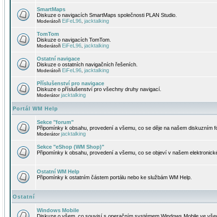
SmartMaps
Diskuze o navigacích SmartMaps společnosti PLAN Studio.
EiFeL96
jacktalking
Moderátoři
,
TomTom
Diskuze o navigacích TomTom.
EiFeL96
jacktalking
Moderátoři
,
Ostatní navigace
Diskuze o ostatních navigačních řešeních.
EiFeL96
jacktalking
Moderátoři
,
Příslušenství pro navigace
Diskuze o příslušenství pro všechny druhy navigací.
jacktalking
Moderátor
Portál WM Help
Sekce "forum"
Připomínky k obsahu, provedení a všemu, co se děje na našem diskuzním f
jacktalking
Moderátor
Sekce "eShop (WM Shop)"
Připomínky k obsahu, provedení a všemu, co se objeví v našem elektronic
Ostatní WM Help
Připomínky k ostatním částem portálu nebo ke službám WM Help.
Ostatní
Windows Mobile
Diskuze o všem, co souvisí s operačním systémem Windows Mobile ve všec