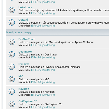
EiFeL96
jacktalking
Moderátoři
,
Lokalizace
Diskuse o českých aj. národních lokalizacích systému, aplikací a nebo manu
EiFeL96
jacktalking
Moderátoři
,
Ostatní
Diskuze o ostatních tématech souvisejících se softwarem pro Windows Mobi
EiFeL96
jacktalking
Moderátoři
,
Navigace a mapy
Be-On-Road
Diskuze o navigacích Be-On-Road společnosti Aponia Software.
EiFeL96
jacktalking
Moderátoři
,
Destinator
Diskuze o navigacích Destinator.
EiFeL96
jacktalking
Moderátoři
,
Dynavix
Diskuze o navigacích Dynavix společnosti Telematix.
EiFeL96
jacktalking
Moderátoři
,
iGO
Diskuze o navigacích iGO.
EiFeL96
jacktalking
Moderátoři
,
Navigon
Diskuze o navigacích Navigon.
EiFeL96
jacktalking
Moderátoři
,
OziExplorerCE
Diskuze o navigacích OziExplorerCE.
EiFeL96
jacktalking
Moderátoři
,