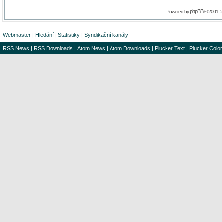
phpBB
Powered by
© 2001, 
Webmaster
|
Hledání
|
Statistiky
|
Syndikační kanály
RSS News
|
RSS Downloads
|
Atom News
|
Atom Downloads
|
Plucker Text
|
Plucker Color