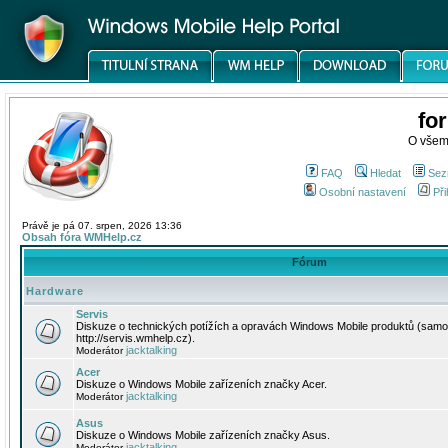
fo
O všem
FAQ
Hledat
Sez
Osobní nastavení
Při
Právě je pá 07. srpen, 2026 13:36
Obsah fóra WMHelp.cz
Fórum
Hardware
Servis
Diskuze o technických potížích a opravách Windows Mobile produktů (samo
http://servis.wmhelp.cz).
jacktalking
Moderátor
Acer
Diskuze o Windows Mobile zařízeních značky Acer.
jacktalking
Moderátor
Asus
Diskuze o Windows Mobile zařízeních značky Asus.
jacktalking
Moderátor