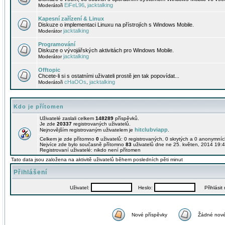
EiFeL96
jacktalking
Moderátoři
,
Kapesní zařízení & Linux
Diskuze o implementaci Linuxu na přístrojích s Windows Mobile.
jacktalking
Moderátor
Programování
Diskuze o vývojářských aktivitách pro Windows Mobile.
jacktalking
Moderátor
Offtopic
Chcete-li si s ostatními uživateli prostě jen tak popovídat...
cHaOOs
jacktalking
Moderátoři
,
Kdo je přítomen
Uživatelé zaslali celkem
148289
příspěvků.
Je zde
20337
registrovaných uživatelů.
hitclubviapp
Nejnovějším registrovaným uživatelem je
.
Celkem je zde přítomno
0
uživatelů: 0 registrovaných, 0 skrytých a 0 anonymní
Nejvíce zde bylo současně přítomno
83
uživatelů dne ne 25. květen, 2014 19:4
Registrovaní uživatelé: nikdo není přítomen
Tato data jsou založena na aktivitě uživatelů během posledních pěti minut
Přihlášení
Uživatel:
Heslo:
Přihlásit m
Nové příspěvky
Žádné nové