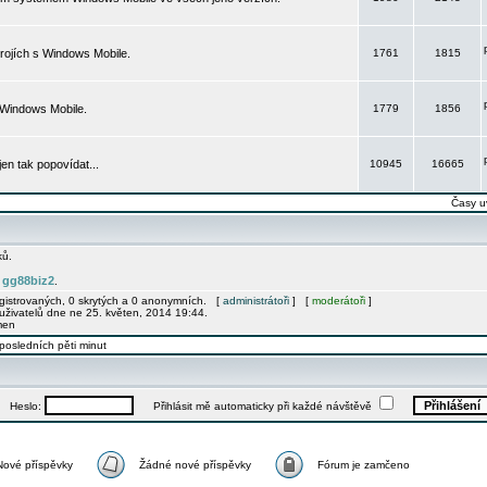
rojích s Windows Mobile.
1761
1815
 Windows Mobile.
1779
1856
 jen tak popovídat...
10945
16665
Časy u
ků.
gg88biz2
e
.
egistrovaných, 0 skrytých a 0 anonymních. [
administrátoři
] [
moderátoři
]
uživatelů dne ne 25. květen, 2014 19:44.
men
posledních pěti minut
Heslo:
Přihlásit mě automaticky při každé návštěvě
Nové příspěvky
Žádné nové příspěvky
Fórum je zamčeno