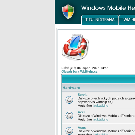
Právě je čt 06. srpen, 2026 13:56
Obsah fóra WMHelp.cz
Hardware
Servis
Diskuze o technických potížích a opr
http://servis.wmhelp.cz).
jacktalking
Moderátor
Acer
Diskuze o Windows Mobile zařízeních 
jacktalking
Moderátor
Asus
Diskuze o Windows Mobile zařízeních
jacktalking
Moderátor