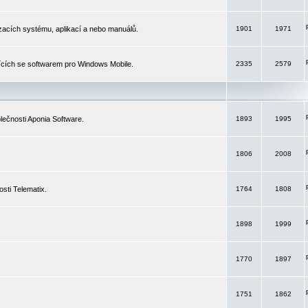
izacích systému, aplikací a nebo manuálů.
1901
1971
ících se softwarem pro Windows Mobile.
2335
2579
ečnosti Aponia Software.
1893
1995
1806
2008
sti Telematix.
1764
1808
1898
1999
1770
1897
1751
1862