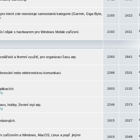
pro které zde neexistuje samostatná kategorie (Garmin, Giga-Byte,
2165
2422
).
jící nějak s hardwarem pro Windows Mobile zařízení.
2192
2411
elářské a firemní využití, pro organizaci času atp.
2283
2841
efonování nebo elektronickou komunikaci.
2288
2531
likacích.
2003
2132
ng
vu, hobby, životní styl atp.
2246
2573
ng
ástrojích.
1915
2027
m zařízením a Windows, MacOS, Linux a popř. jinými
1915
2048