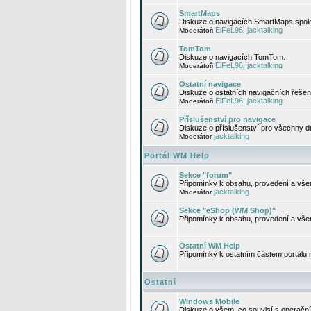
SmartMaps
Diskuze o navigacích SmartMaps spole
EiFeL96
jacktalking
Moderátoři
,
TomTom
Diskuze o navigacích TomTom.
EiFeL96
jacktalking
Moderátoři
,
Ostatní navigace
Diskuze o ostatních navigačních řešen
EiFeL96
jacktalking
Moderátoři
,
Příslušenství pro navigace
Diskuze o příslušenství pro všechny d
jacktalking
Moderátor
Portál WM Help
Sekce "forum"
Připomínky k obsahu, provedení a vše
jacktalking
Moderátor
Sekce "eShop (WM Shop)"
Připomínky k obsahu, provedení a vše
Ostatní WM Help
Připomínky k ostatním částem portálu
Ostatní
Windows Mobile
Diskuze o všem, co souvisí s operačn