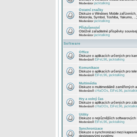
jacktalking
Moderátor
Ostatní značky
Diskuze o Windows Mobile zařízeních, 
Motorola, Symbol, Toshiba, Yakumo, ...
jacktalking
Moderátor
Příslušenství
Obtížně zařaditelné příspěvky souvise
jacktalking
Moderátor
Software
Office
Diskuze o aplikacích určených pro kanc
EiFeL96
jacktalking
Moderátoři
,
Komunikace
Diskuze o aplikacích určených pro tel
EiFeL96
jacktalking
Moderátoři
,
Multimédia
Diskuze o multimediálně zaměřených ap
cHaOOs
EiFeL96
jacktalki
Moderátoři
,
,
Hry a volný čas
Diskuze o aplikacích určených pro zába
cHaOOs
EiFeL96
jacktalki
Moderátoři
,
,
Utility
Diskuze o nejrůznějších softwarových n
EiFeL96
jacktalking
Moderátoři
,
Synchronizace
Diskuze o synchronizaci mezi kapesní
desktopovými systémy.