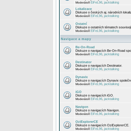
EiFeL96
jacktalking
Moderátoři
,
Lokalizace
Diskuse o českých aj. národních lokal
EiFeL96
jacktalking
Moderátoři
,
Ostatní
Diskuze o ostatních tématech souvisej
EiFeL96
jacktalking
Moderátoři
,
Navigace a mapy
Be-On-Road
Diskuze o navigacích Be-On-Road spol
EiFeL96
jacktalking
Moderátoři
,
Destinator
Diskuze o navigacích Destinator.
EiFeL96
jacktalking
Moderátoři
,
Dynavix
Diskuze o navigacích Dynavix společno
EiFeL96
jacktalking
Moderátoři
,
iGO
Diskuze o navigacích iGO.
EiFeL96
jacktalking
Moderátoři
,
Navigon
Diskuze o navigacích Navigon.
EiFeL96
jacktalking
Moderátoři
,
OziExplorerCE
Diskuze o navigacích OziExplorerCE.
EiFeL96
jacktalking
Moderátoři
,