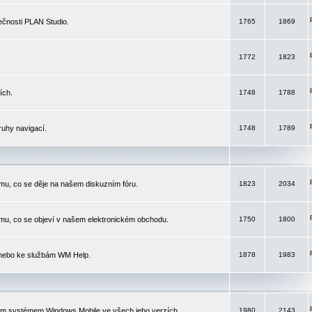
čnosti PLAN Studio.
1765
1869
1772
1823
ích.
1748
1788
ruhy navigací.
1748
1789
mu, co se děje na našem diskuzním fóru.
1823
2034
mu, co se objeví v našem elektronickém obchodu.
1750
1800
 nebo ke službám WM Help.
1878
1983
ím systémem Windows Mobile ve všech jeho verzích.
1980
2143