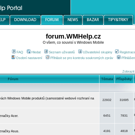
forum.WMHelp.cz
O všem, co souvisí s Windows Mobile
FAQ
Hledat
Seznam uživatelů
Uživatelské skupiny
Registrac
Osobní nastavení
Přihlásit se pro kontrolu soukromých zpráv
Přihlášen
Zobrazit
Fórum
Témata
Příspěvky
avách Windows Mobile produktů (samostatné webové rozhraní na
22932
31695
značky Acer.
6451
7831
 značky Asus.
4191
4818