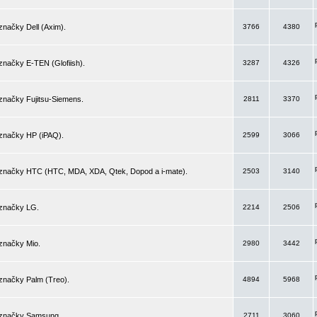
značky Dell (Axim).
3766
4380
značky E-TEN (Glofiish).
3287
4326
značky Fujitsu-Siemens.
2811
3370
 značky HP (iPAQ).
2599
3066
 značky HTC (HTC, MDA, XDA, Qtek, Dopod a i-mate).
2503
3140
 značky LG.
2214
2506
značky Mio.
2980
3442
značky Palm (Treo).
4894
5968
 značky Samsung.
2711
3060