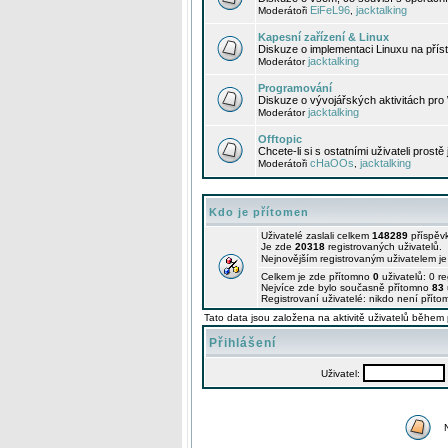
EiFeL96
jacktalking
Moderátoři
,
Kapesní zařízení & Linux
Diskuze o implementaci Linuxu na příst
jacktalking
Moderátor
Programování
Diskuze o vývojářských aktivitách pro
jacktalking
Moderátor
Offtopic
Chcete-li si s ostatními uživateli prostě
cHaOOs
jacktalking
Moderátoři
,
Kdo je přítomen
Uživatelé zaslali celkem
148289
příspěv
Je zde
20318
registrovaných uživatelů.
Nejnovějším registrovaným uživatelem j
Celkem je zde přítomno
0
uživatelů: 0 r
Nejvíce zde bylo současně přítomno
83
Registrovaní uživatelé: nikdo není příto
Tato data jsou založena na aktivitě uživatelů během 
Přihlášení
Uživatel: