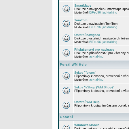
SmartMaps
Diskuze o navigacích SmartMaps spole
EiFeL96
jacktalking
Moderátoři
,
TomTom
Diskuze o navigacích TomTom.
EiFeL96
jacktalking
Moderátoři
,
Ostatní navigace
Diskuze o ostatních navigačních řešen
EiFeL96
jacktalking
Moderátoři
,
Příslušenství pro navigace
Diskuze o příslušenství pro všechny d
jacktalking
Moderátor
Portál WM Help
Sekce "forum"
Připomínky k obsahu, provedení a vše
jacktalking
Moderátor
Sekce "eShop (WM Shop)"
Připomínky k obsahu, provedení a vše
Ostatní WM Help
Připomínky k ostatním částem portálu
Ostatní
Windows Mobile
Diskuze o všem, co souvisí s operačn