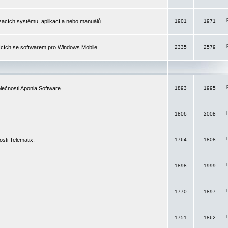
izacích systému, aplikací a nebo manuálů.
1901
1971
ících se softwarem pro Windows Mobile.
2335
2579
ečnosti Aponia Software.
1893
1995
1806
2008
sti Telematix.
1764
1808
1898
1999
1770
1897
1751
1862