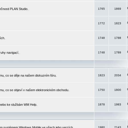
čnosti PLAN Studio.
1765
1869
1772
1823
ích.
1748
1788
ruhy navigací.
1748
1789
mu, co se děje na našem diskuzním fóru.
1823
2034
mu, co se objeví v našem elektronickém obchodu.
1750
1800
 nebo ke službám WM Help.
1878
1983
ím systémem Windows Mobile ve všech jeho verzích.
1980
2143