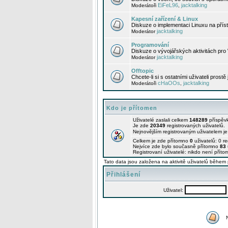
EiFeL96
jacktalking
Moderátoři
,
Kapesní zařízení & Linux
Diskuze o implementaci Linuxu na příst
jacktalking
Moderátor
Programování
Diskuze o vývojářských aktivitách pro
jacktalking
Moderátor
Offtopic
Chcete-li si s ostatními uživateli prostě
cHaOOs
jacktalking
Moderátoři
,
Kdo je přítomen
Uživatelé zaslali celkem
148289
příspěv
Je zde
20349
registrovaných uživatelů.
Nejnovějším registrovaným uživatelem j
Celkem je zde přítomno
0
uživatelů: 0 r
Nejvíce zde bylo současně přítomno
83
Registrovaní uživatelé: nikdo není příto
Tato data jsou založena na aktivitě uživatelů během 
Přihlášení
Uživatel: