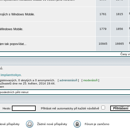
rojích s Windows Mobile.
1761
1815
 Windows Mobile.
1779
1856
 jen tak popovídat...
10945
16665
Časy u
ků.
implanttokyo
e
.
egistrovaných, 0 skrytých a 0 anonymních. [
administrátoři
] [
moderátoři
]
uživatelů dne ne 25. květen, 2014 19:44.
men
posledních pěti minut
Heslo:
Přihlásit mě automaticky při každé návštěvě
Nové příspěvky
Žádné nové příspěvky
Fórum je zamčeno