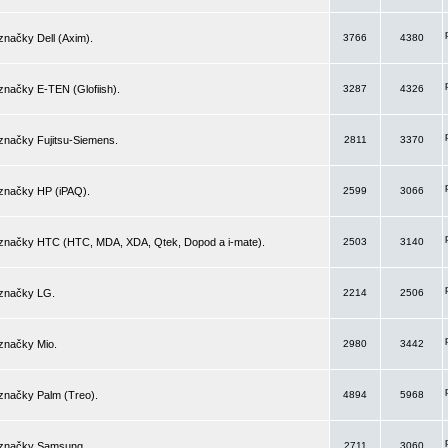
značky Dell (Axim).
3766
4380
značky E-TEN (Glofiish).
3287
4326
značky Fujitsu-Siemens.
2811
3370
 značky HP (iPAQ).
2599
3066
 značky HTC (HTC, MDA, XDA, Qtek, Dopod a i-mate).
2503
3140
 značky LG.
2214
2506
značky Mio.
2980
3442
značky Palm (Treo).
4894
5968
 značky Samsung.
2711
3060