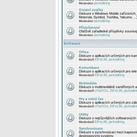
jacktalking
Moderátor
Ostatní značky
Diskuze o Windows Mobile zařízeních, 
Motorola, Symbol, Toshiba, Yakumo, ...
jacktalking
Moderátor
Příslušenství
Obtížně zařaditelné příspěvky souvise
jacktalking
Moderátor
Software
Office
Diskuze o aplikacích určených pro kanc
EiFeL96
jacktalking
Moderátoři
,
Komunikace
Diskuze o aplikacích určených pro tel
EiFeL96
jacktalking
Moderátoři
,
Multimédia
Diskuze o multimediálně zaměřených ap
cHaOOs
EiFeL96
jacktalki
Moderátoři
,
,
Hry a volný čas
Diskuze o aplikacích určených pro zába
cHaOOs
EiFeL96
jacktalki
Moderátoři
,
,
Utility
Diskuze o nejrůznějších softwarových n
EiFeL96
jacktalking
Moderátoři
,
Synchronizace
Diskuze o synchronizaci mezi kapesní
desktopovými systémy.