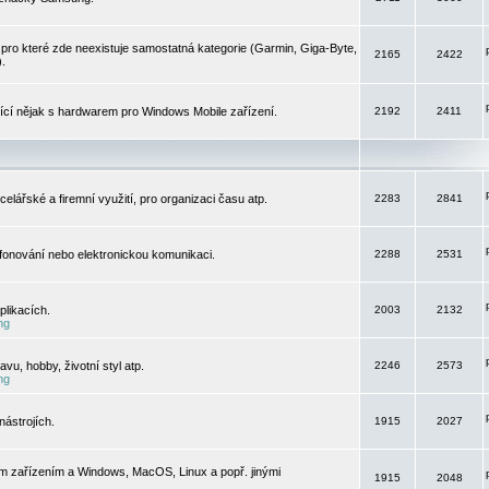
pro které zde neexistuje samostatná kategorie (Garmin, Giga-Byte,
2165
2422
).
jící nějak s hardwarem pro Windows Mobile zařízení.
2192
2411
elářské a firemní využití, pro organizaci času atp.
2283
2841
efonování nebo elektronickou komunikaci.
2288
2531
likacích.
2003
2132
ng
vu, hobby, životní styl atp.
2246
2573
ng
ástrojích.
1915
2027
m zařízením a Windows, MacOS, Linux a popř. jinými
1915
2048