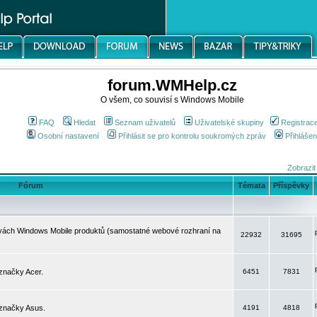
forum.WMHelp.cz
O všem, co souvisí s Windows Mobile
FAQ
Hledat
Seznam uživatelů
Uživatelské skupiny
Registrac
Osobní nastavení
Přihlásit se pro kontrolu soukromých zpráv
Přihlášen
Zobrazit
Fórum
Témata
Příspěvky
avách Windows Mobile produktů (samostatné webové rozhraní na
22932
31695
značky Acer.
6451
7831
 značky Asus.
4191
4818