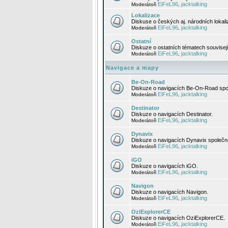
EiFeL96
jacktalking
Moderátoři
,
Lokalizace
Diskuse o českých aj. národních lokal
EiFeL96
jacktalking
Moderátoři
,
Ostatní
Diskuze o ostatních tématech souvisej
EiFeL96
jacktalking
Moderátoři
,
Navigace a mapy
Be-On-Road
Diskuze o navigacích Be-On-Road spol
EiFeL96
jacktalking
Moderátoři
,
Destinator
Diskuze o navigacích Destinator.
EiFeL96
jacktalking
Moderátoři
,
Dynavix
Diskuze o navigacích Dynavix společno
EiFeL96
jacktalking
Moderátoři
,
iGO
Diskuze o navigacích iGO.
EiFeL96
jacktalking
Moderátoři
,
Navigon
Diskuze o navigacích Navigon.
EiFeL96
jacktalking
Moderátoři
,
OziExplorerCE
Diskuze o navigacích OziExplorerCE.
EiFeL96
jacktalking
Moderátoři
,