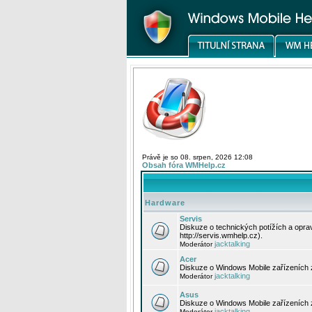
Právě je so 08. srpen, 2026 12:08
Obsah fóra WMHelp.cz
Hardware
Servis
Diskuze o technických potížích a opr
http://servis.wmhelp.cz).
jacktalking
Moderátor
Acer
Diskuze o Windows Mobile zařízeních 
jacktalking
Moderátor
Asus
Diskuze o Windows Mobile zařízeních
jacktalking
Moderátor