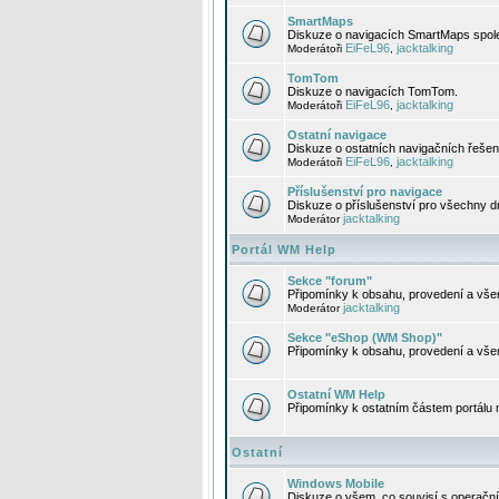
SmartMaps
Diskuze o navigacích SmartMaps spole
EiFeL96
jacktalking
Moderátoři
,
TomTom
Diskuze o navigacích TomTom.
EiFeL96
jacktalking
Moderátoři
,
Ostatní navigace
Diskuze o ostatních navigačních řešen
EiFeL96
jacktalking
Moderátoři
,
Příslušenství pro navigace
Diskuze o příslušenství pro všechny d
jacktalking
Moderátor
Portál WM Help
Sekce "forum"
Připomínky k obsahu, provedení a vše
jacktalking
Moderátor
Sekce "eShop (WM Shop)"
Připomínky k obsahu, provedení a vše
Ostatní WM Help
Připomínky k ostatním částem portálu
Ostatní
Windows Mobile
Diskuze o všem, co souvisí s operačn