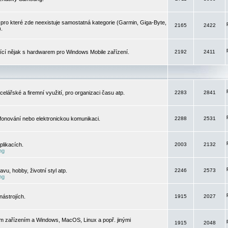
pro které zde neexistuje samostatná kategorie (Garmin, Giga-Byte,
2165
2422
).
jící nějak s hardwarem pro Windows Mobile zařízení.
2192
2411
elářské a firemní využití, pro organizaci času atp.
2283
2841
efonování nebo elektronickou komunikaci.
2288
2531
likacích.
2003
2132
ng
vu, hobby, životní styl atp.
2246
2573
ng
ástrojích.
1915
2027
m zařízením a Windows, MacOS, Linux a popř. jinými
1915
2048