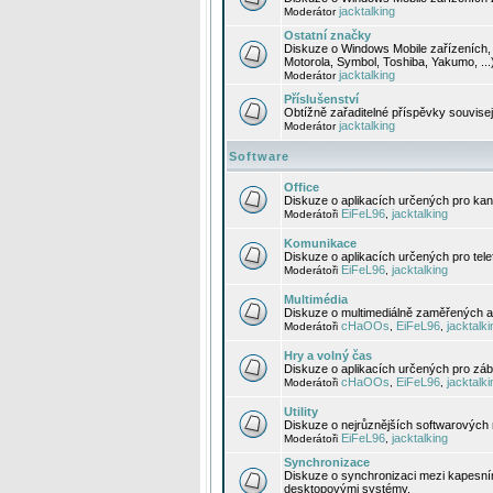
jacktalking
Moderátor
Ostatní značky
Diskuze o Windows Mobile zařízeních, 
Motorola, Symbol, Toshiba, Yakumo, ...
jacktalking
Moderátor
Příslušenství
Obtížně zařaditelné příspěvky souvise
jacktalking
Moderátor
Software
Office
Diskuze o aplikacích určených pro kanc
EiFeL96
jacktalking
Moderátoři
,
Komunikace
Diskuze o aplikacích určených pro tel
EiFeL96
jacktalking
Moderátoři
,
Multimédia
Diskuze o multimediálně zaměřených ap
cHaOOs
EiFeL96
jacktalki
Moderátoři
,
,
Hry a volný čas
Diskuze o aplikacích určených pro zába
cHaOOs
EiFeL96
jacktalki
Moderátoři
,
,
Utility
Diskuze o nejrůznějších softwarových n
EiFeL96
jacktalking
Moderátoři
,
Synchronizace
Diskuze o synchronizaci mezi kapesní
desktopovými systémy.