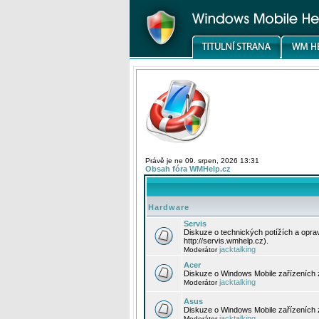
Právě je ne 09. srpen, 2026 13:31
Obsah fóra WMHelp.cz
Hardware
Servis
Diskuze o technických potížích a opr
http://servis.wmhelp.cz).
jacktalking
Moderátor
Acer
Diskuze o Windows Mobile zařízeních 
jacktalking
Moderátor
Asus
Diskuze o Windows Mobile zařízeních
jacktalking
Moderátor