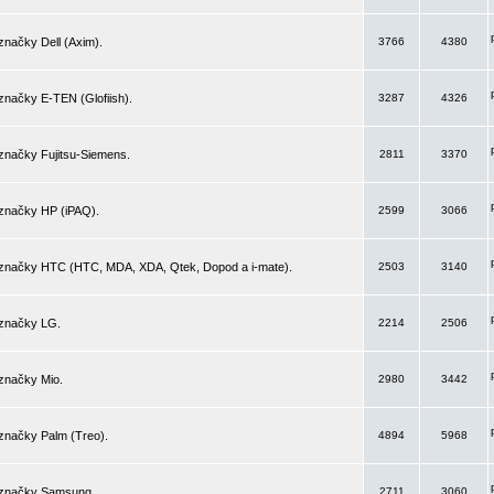
značky Dell (Axim).
3766
4380
značky E-TEN (Glofiish).
3287
4326
značky Fujitsu-Siemens.
2811
3370
 značky HP (iPAQ).
2599
3066
 značky HTC (HTC, MDA, XDA, Qtek, Dopod a i-mate).
2503
3140
 značky LG.
2214
2506
značky Mio.
2980
3442
značky Palm (Treo).
4894
5968
 značky Samsung.
2711
3060