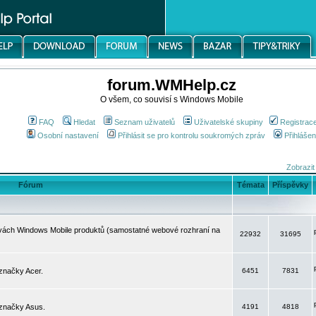
forum.WMHelp.cz
O všem, co souvisí s Windows Mobile
FAQ
Hledat
Seznam uživatelů
Uživatelské skupiny
Registrac
Osobní nastavení
Přihlásit se pro kontrolu soukromých zpráv
Přihlášen
Zobrazit
Fórum
Témata
Příspěvky
avách Windows Mobile produktů (samostatné webové rozhraní na
22932
31695
značky Acer.
6451
7831
 značky Asus.
4191
4818