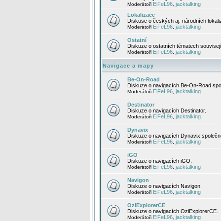
EiFeL96
jacktalking
Moderátoři
,
Lokalizace
Diskuse o českých aj. národních lokal
EiFeL96
jacktalking
Moderátoři
,
Ostatní
Diskuze o ostatních tématech souvisej
EiFeL96
jacktalking
Moderátoři
,
Navigace a mapy
Be-On-Road
Diskuze o navigacích Be-On-Road spol
EiFeL96
jacktalking
Moderátoři
,
Destinator
Diskuze o navigacích Destinator.
EiFeL96
jacktalking
Moderátoři
,
Dynavix
Diskuze o navigacích Dynavix společno
EiFeL96
jacktalking
Moderátoři
,
iGO
Diskuze o navigacích iGO.
EiFeL96
jacktalking
Moderátoři
,
Navigon
Diskuze o navigacích Navigon.
EiFeL96
jacktalking
Moderátoři
,
OziExplorerCE
Diskuze o navigacích OziExplorerCE.
EiFeL96
jacktalking
Moderátoři
,