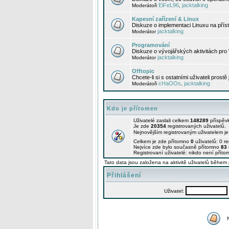
EiFeL96
jacktalking
Moderátoři
,
Kapesní zařízení & Linux
Diskuze o implementaci Linuxu na příst
jacktalking
Moderátor
Programování
Diskuze o vývojářských aktivitách pro
jacktalking
Moderátor
Offtopic
Chcete-li si s ostatními uživateli prostě
cHaOOs
jacktalking
Moderátoři
,
Kdo je přítomen
Uživatelé zaslali celkem
148289
příspěv
Je zde
20354
registrovaných uživatelů.
Nejnovějším registrovaným uživatelem j
Celkem je zde přítomno
0
uživatelů: 0 r
Nejvíce zde bylo současně přítomno
83
Registrovaní uživatelé: nikdo není příto
Tato data jsou založena na aktivitě uživatelů během 
Přihlášení
Uživatel: