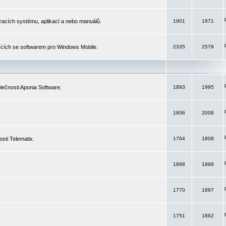
izacích systému, aplikací a nebo manuálů.
1901
1971
ících se softwarem pro Windows Mobile.
2335
2579
ečnosti Aponia Software.
1893
1995
1806
2008
sti Telematix.
1764
1808
1898
1999
1770
1897
1751
1862