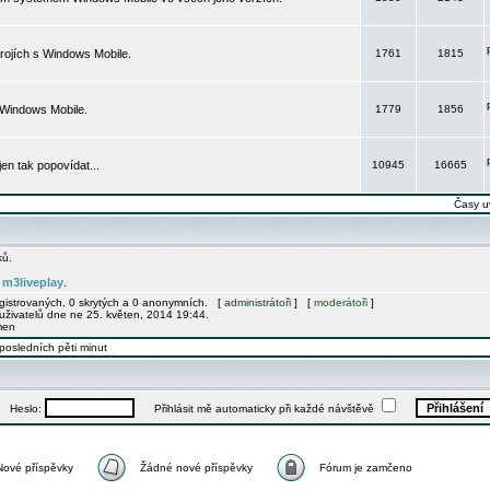
rojích s Windows Mobile.
1761
1815
 Windows Mobile.
1779
1856
 jen tak popovídat...
10945
16665
Časy u
ků.
m3liveplay
e
.
egistrovaných, 0 skrytých a 0 anonymních. [
administrátoři
] [
moderátoři
]
uživatelů dne ne 25. květen, 2014 19:44.
men
posledních pěti minut
Heslo:
Přihlásit mě automaticky při každé návštěvě
Nové příspěvky
Žádné nové příspěvky
Fórum je zamčeno