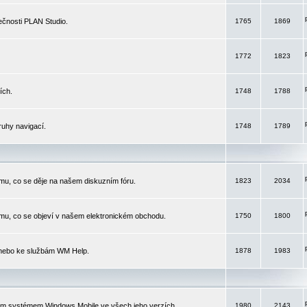
čnosti PLAN Studio.
1765
1869
1772
1823
ích.
1748
1788
ruhy navigací.
1748
1789
mu, co se děje na našem diskuzním fóru.
1823
2034
mu, co se objeví v našem elektronickém obchodu.
1750
1800
 nebo ke službám WM Help.
1878
1983
ím systémem Windows Mobile ve všech jeho verzích.
1980
2143