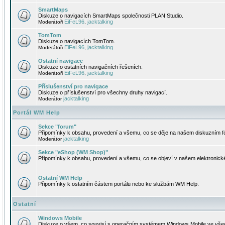
SmartMaps
Diskuze o navigacích SmartMaps společnosti PLAN Studio.
EiFeL96
jacktalking
Moderátoři
,
TomTom
Diskuze o navigacích TomTom.
EiFeL96
jacktalking
Moderátoři
,
Ostatní navigace
Diskuze o ostatních navigačních řešeních.
EiFeL96
jacktalking
Moderátoři
,
Příslušenství pro navigace
Diskuze o příslušenství pro všechny druhy navigací.
jacktalking
Moderátor
Portál WM Help
Sekce "forum"
Připomínky k obsahu, provedení a všemu, co se děje na našem diskuzním f
jacktalking
Moderátor
Sekce "eShop (WM Shop)"
Připomínky k obsahu, provedení a všemu, co se objeví v našem elektronic
Ostatní WM Help
Připomínky k ostatním částem portálu nebo ke službám WM Help.
Ostatní
Windows Mobile
Diskuze o všem, co souvisí s operačním systémem Windows Mobile ve všec