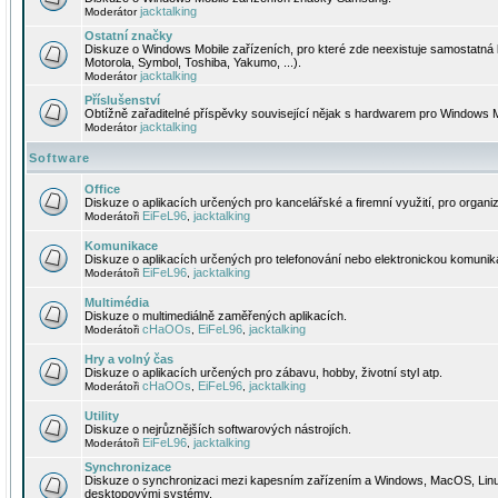
jacktalking
Moderátor
Ostatní značky
Diskuze o Windows Mobile zařízeních, pro které zde neexistuje samostatná 
Motorola, Symbol, Toshiba, Yakumo, ...).
jacktalking
Moderátor
Příslušenství
Obtížně zařaditelné příspěvky související nějak s hardwarem pro Windows M
jacktalking
Moderátor
Software
Office
Diskuze o aplikacích určených pro kancelářské a firemní využití, pro organiz
EiFeL96
jacktalking
Moderátoři
,
Komunikace
Diskuze o aplikacích určených pro telefonování nebo elektronickou komunika
EiFeL96
jacktalking
Moderátoři
,
Multimédia
Diskuze o multimediálně zaměřených aplikacích.
cHaOOs
EiFeL96
jacktalking
Moderátoři
,
,
Hry a volný čas
Diskuze o aplikacích určených pro zábavu, hobby, životní styl atp.
cHaOOs
EiFeL96
jacktalking
Moderátoři
,
,
Utility
Diskuze o nejrůznějších softwarových nástrojích.
EiFeL96
jacktalking
Moderátoři
,
Synchronizace
Diskuze o synchronizaci mezi kapesním zařízením a Windows, MacOS, Linux
desktopovými systémy.