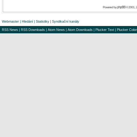
phpBB
Powered by
© 2001, 
Webmaster
|
Hledání
|
Statistiky
|
Syndikační kanály
RSS News
|
RSS Downloads
|
Atom News
|
Atom Downloads
|
Plucker Text
|
Plucker Color