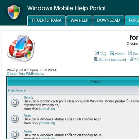
fo
O všem
FAQ
Hledat
Sez
Osobní nastavení
Při
Právě je pá 07. srpen, 2026 23:44
Obsah fóra WMHelp.cz
Fórum
Hardware
Servis
Diskuze o technických potížích a opravách Windows Mobile produktů (samo
http://servis.wmhelp.cz).
jacktalking
Moderátor
Acer
Diskuze o Windows Mobile zařízeních značky Acer.
jacktalking
Moderátor
Asus
Diskuze o Windows Mobile zařízeních značky Asus.
jacktalking
Moderátor