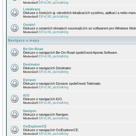
EiFeL96
jacktalking
Moderátoři
,
Lokalizace
Diskuse o českých aj. národních lokalizacích systému, aplikací a nebo manu
EiFeL96
jacktalking
Moderátoři
,
Ostatní
Diskuze o ostatních tématech souvisejících se softwarem pro Windows Mobi
EiFeL96
jacktalking
Moderátoři
,
Navigace a mapy
Be-On-Road
Diskuze o navigacích Be-On-Road společnosti Aponia Software.
EiFeL96
jacktalking
Moderátoři
,
Destinator
Diskuze o navigacích Destinator.
EiFeL96
jacktalking
Moderátoři
,
Dynavix
Diskuze o navigacích Dynavix společnosti Telematix.
EiFeL96
jacktalking
Moderátoři
,
iGO
Diskuze o navigacích iGO.
EiFeL96
jacktalking
Moderátoři
,
Navigon
Diskuze o navigacích Navigon.
EiFeL96
jacktalking
Moderátoři
,
OziExplorerCE
Diskuze o navigacích OziExplorerCE.
EiFeL96
jacktalking
Moderátoři
,