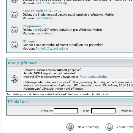
EiFeL96
jacktalking
Moderátoři
,
Kapesní zařízení & Linux
Diskuze o implementaci Linuxu na přístrojích s Windows Mobile.
jacktalking
Moderátor
Programování
Diskuze o vývojářských aktivitách pro Windows Mobile.
jacktalking
Moderátor
Offtopic
Chcete-li si s ostatními uživateli prostě jen tak popovídat...
cHaOOs
jacktalking
Moderátoři
,
Kdo je přítomen
Uživatelé zaslali celkem
148289
příspěvků.
Je zde
20341
registrovaných uživatelů.
financeclasshelp
Nejnovějším registrovaným uživatelem je
.
Celkem je zde přítomno
0
uživatelů: 0 registrovaných, 0 skrytých a 0 anonymní
Nejvíce zde bylo současně přítomno
83
uživatelů dne ne 25. květen, 2014 19:4
Registrovaní uživatelé: nikdo není přítomen
Tato data jsou založena na aktivitě uživatelů během posledních pěti minut
Přihlášení
Uživatel:
Heslo:
Přihlásit m
Nové příspěvky
Žádné nové