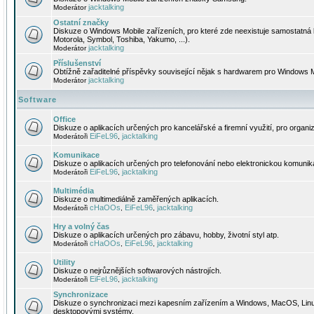
jacktalking
Moderátor
Ostatní značky
Diskuze o Windows Mobile zařízeních, pro které zde neexistuje samostatná 
Motorola, Symbol, Toshiba, Yakumo, ...).
jacktalking
Moderátor
Příslušenství
Obtížně zařaditelné příspěvky související nějak s hardwarem pro Windows M
jacktalking
Moderátor
Software
Office
Diskuze o aplikacích určených pro kancelářské a firemní využití, pro organiz
EiFeL96
jacktalking
Moderátoři
,
Komunikace
Diskuze o aplikacích určených pro telefonování nebo elektronickou komunika
EiFeL96
jacktalking
Moderátoři
,
Multimédia
Diskuze o multimediálně zaměřených aplikacích.
cHaOOs
EiFeL96
jacktalking
Moderátoři
,
,
Hry a volný čas
Diskuze o aplikacích určených pro zábavu, hobby, životní styl atp.
cHaOOs
EiFeL96
jacktalking
Moderátoři
,
,
Utility
Diskuze o nejrůznějších softwarových nástrojích.
EiFeL96
jacktalking
Moderátoři
,
Synchronizace
Diskuze o synchronizaci mezi kapesním zařízením a Windows, MacOS, Linux
desktopovými systémy.