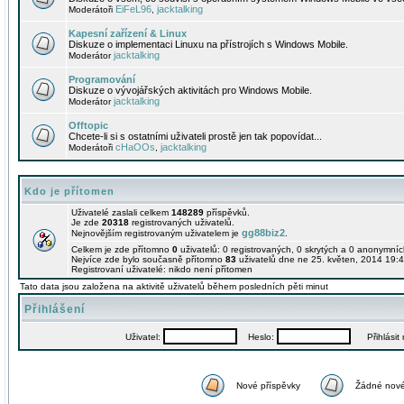
EiFeL96
jacktalking
Moderátoři
,
Kapesní zařízení & Linux
Diskuze o implementaci Linuxu na přístrojích s Windows Mobile.
jacktalking
Moderátor
Programování
Diskuze o vývojářských aktivitách pro Windows Mobile.
jacktalking
Moderátor
Offtopic
Chcete-li si s ostatními uživateli prostě jen tak popovídat...
cHaOOs
jacktalking
Moderátoři
,
Kdo je přítomen
Uživatelé zaslali celkem
148289
příspěvků.
Je zde
20318
registrovaných uživatelů.
gg88biz2
Nejnovějším registrovaným uživatelem je
.
Celkem je zde přítomno
0
uživatelů: 0 registrovaných, 0 skrytých a 0 anonymní
Nejvíce zde bylo současně přítomno
83
uživatelů dne ne 25. květen, 2014 19:4
Registrovaní uživatelé: nikdo není přítomen
Tato data jsou založena na aktivitě uživatelů během posledních pěti minut
Přihlášení
Uživatel:
Heslo:
Přihlásit m
Nové příspěvky
Žádné nové