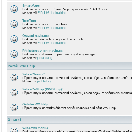
SmartMaps
Diskuze o navigacích SmartMaps společnosti PLAN Studio.
EiFeL96
jacktalking
Moderátoři
,
TomTom
Diskuze o navigacích TomTom.
EiFeL96
jacktalking
Moderátoři
,
Ostatní navigace
Diskuze o ostatních navigačních řešeních.
EiFeL96
jacktalking
Moderátoři
,
Příslušenství pro navigace
Diskuze o příslušenství pro všechny druhy navigací.
jacktalking
Moderátor
Portál WM Help
Sekce "forum"
Připomínky k obsahu, provedení a všemu, co se děje na našem diskuzním f
jacktalking
Moderátor
Sekce "eShop (WM Shop)"
Připomínky k obsahu, provedení a všemu, co se objeví v našem elektronic
Ostatní WM Help
Připomínky k ostatním částem portálu nebo ke službám WM Help.
Ostatní
Windows Mobile
Diskuze o všem, co souvisí s operačním systémem Windows Mobile ve všec