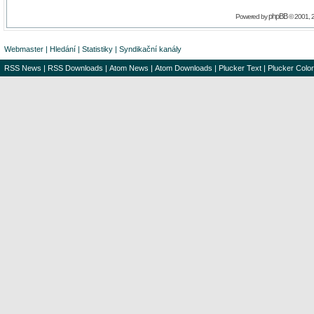
phpBB
Powered by
© 2001, 
Webmaster
|
Hledání
|
Statistiky
|
Syndikační kanály
RSS News
|
RSS Downloads
|
Atom News
|
Atom Downloads
|
Plucker Text
|
Plucker Color