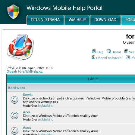
fo
O všem
FAQ
Hledat
Sez
Osobní nastavení
Při
Právě je čt 06. srpen, 2026 11:30
Obsah fóra WMHelp.cz
Fórum
Hardware
Servis
Diskuze o technických potížích a opravách Windows Mobile produktů (samo
http://servis.wmhelp.cz).
jacktalking
Moderátor
Acer
Diskuze o Windows Mobile zařízeních značky Acer.
jacktalking
Moderátor
Asus
Diskuze o Windows Mobile zařízeních značky Asus.
jacktalking
Moderátor