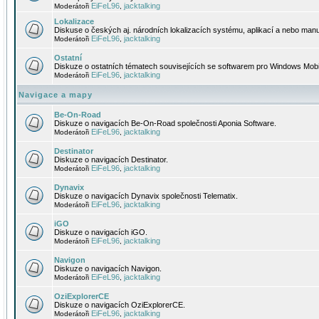
EiFeL96
jacktalking
Moderátoři
,
Lokalizace
Diskuse o českých aj. národních lokalizacích systému, aplikací a nebo manu
EiFeL96
jacktalking
Moderátoři
,
Ostatní
Diskuze o ostatních tématech souvisejících se softwarem pro Windows Mobi
EiFeL96
jacktalking
Moderátoři
,
Navigace a mapy
Be-On-Road
Diskuze o navigacích Be-On-Road společnosti Aponia Software.
EiFeL96
jacktalking
Moderátoři
,
Destinator
Diskuze o navigacích Destinator.
EiFeL96
jacktalking
Moderátoři
,
Dynavix
Diskuze o navigacích Dynavix společnosti Telematix.
EiFeL96
jacktalking
Moderátoři
,
iGO
Diskuze o navigacích iGO.
EiFeL96
jacktalking
Moderátoři
,
Navigon
Diskuze o navigacích Navigon.
EiFeL96
jacktalking
Moderátoři
,
OziExplorerCE
Diskuze o navigacích OziExplorerCE.
EiFeL96
jacktalking
Moderátoři
,