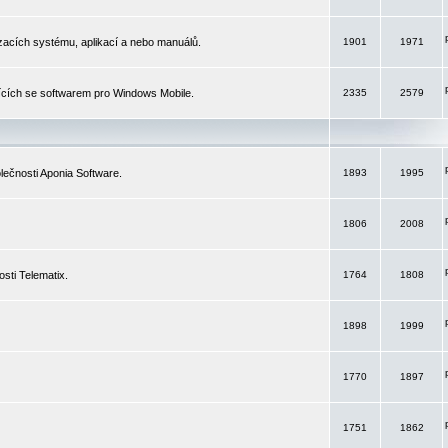
izacích systému, aplikací a nebo manuálů.
1901
1971
ících se softwarem pro Windows Mobile.
2335
2579
ečnosti Aponia Software.
1893
1995
1806
2008
sti Telematix.
1764
1808
1898
1999
1770
1897
1751
1862