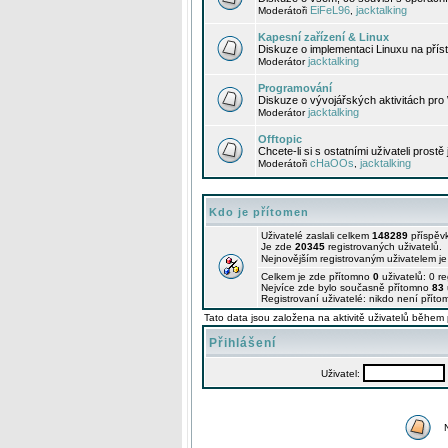
EiFeL96
jacktalking
Moderátoři
,
Kapesní zařízení & Linux
Diskuze o implementaci Linuxu na příst
jacktalking
Moderátor
Programování
Diskuze o vývojářských aktivitách pro
jacktalking
Moderátor
Offtopic
Chcete-li si s ostatními uživateli prostě
cHaOOs
jacktalking
Moderátoři
,
Kdo je přítomen
Uživatelé zaslali celkem
148289
příspěv
Je zde
20345
registrovaných uživatelů.
Nejnovějším registrovaným uživatelem j
Celkem je zde přítomno
0
uživatelů: 0 r
Nejvíce zde bylo současně přítomno
83
Registrovaní uživatelé: nikdo není příto
Tato data jsou založena na aktivitě uživatelů během 
Přihlášení
Uživatel: