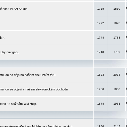
čnosti PLAN Studio.
1765
1869
1772
1823
ích.
1748
1788
ruhy navigací.
1748
1789
mu, co se děje na našem diskuzním fóru.
1823
2034
mu, co se objeví v našem elektronickém obchodu.
1750
1800
 nebo ke službám WM Help.
1878
1983
ím systémem Windows Mobile ve všech jeho verzích.
1980
2143