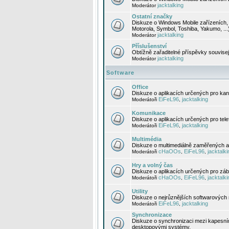
jacktalking
Moderátor
Ostatní značky
Diskuze o Windows Mobile zařízeních, 
Motorola, Symbol, Toshiba, Yakumo, ...
jacktalking
Moderátor
Příslušenství
Obtížně zařaditelné příspěvky souvise
jacktalking
Moderátor
Software
Office
Diskuze o aplikacích určených pro kanc
EiFeL96
jacktalking
Moderátoři
,
Komunikace
Diskuze o aplikacích určených pro tel
EiFeL96
jacktalking
Moderátoři
,
Multimédia
Diskuze o multimediálně zaměřených ap
cHaOOs
EiFeL96
jacktalki
Moderátoři
,
,
Hry a volný čas
Diskuze o aplikacích určených pro zába
cHaOOs
EiFeL96
jacktalki
Moderátoři
,
,
Utility
Diskuze o nejrůznějších softwarových n
EiFeL96
jacktalking
Moderátoři
,
Synchronizace
Diskuze o synchronizaci mezi kapesní
desktopovými systémy.