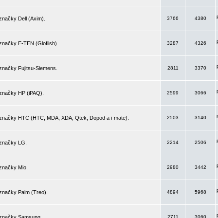
značky Dell (Axim).
3766
4380
značky E-TEN (Glofiish).
3287
4326
značky Fujitsu-Siemens.
2811
3370
 značky HP (iPAQ).
2599
3066
 značky HTC (HTC, MDA, XDA, Qtek, Dopod a i-mate).
2503
3140
 značky LG.
2214
2506
značky Mio.
2980
3442
značky Palm (Treo).
4894
5968
 značky Samsung.
2711
3060