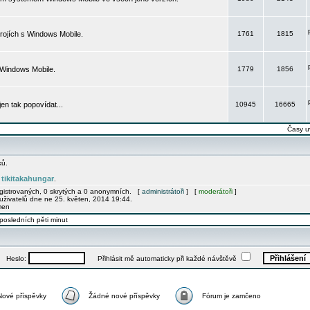
rojích s Windows Mobile.
1761
1815
 Windows Mobile.
1779
1856
 jen tak popovídat...
10945
16665
Časy u
ků.
tikitakahungar
e
.
egistrovaných, 0 skrytých a 0 anonymních. [
administrátoři
] [
moderátoři
]
uživatelů dne ne 25. květen, 2014 19:44.
men
posledních pěti minut
Heslo:
Přihlásit mě automaticky při každé návštěvě
Nové příspěvky
Žádné nové příspěvky
Fórum je zamčeno