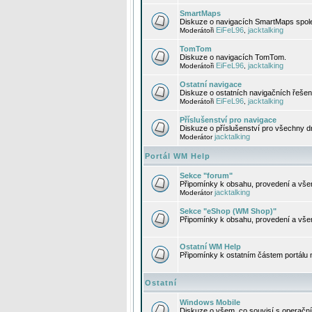
SmartMaps
Diskuze o navigacích SmartMaps spole
EiFeL96
jacktalking
Moderátoři
,
TomTom
Diskuze o navigacích TomTom.
EiFeL96
jacktalking
Moderátoři
,
Ostatní navigace
Diskuze o ostatních navigačních řešen
EiFeL96
jacktalking
Moderátoři
,
Příslušenství pro navigace
Diskuze o příslušenství pro všechny d
jacktalking
Moderátor
Portál WM Help
Sekce "forum"
Připomínky k obsahu, provedení a vše
jacktalking
Moderátor
Sekce "eShop (WM Shop)"
Připomínky k obsahu, provedení a vše
Ostatní WM Help
Připomínky k ostatním částem portálu
Ostatní
Windows Mobile
Diskuze o všem, co souvisí s operačn