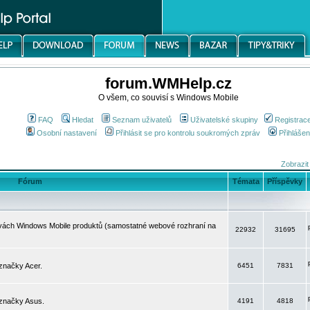
forum.WMHelp.cz
O všem, co souvisí s Windows Mobile
FAQ
Hledat
Seznam uživatelů
Uživatelské skupiny
Registrac
Osobní nastavení
Přihlásit se pro kontrolu soukromých zpráv
Přihlášen
Zobrazit
Fórum
Témata
Příspěvky
avách Windows Mobile produktů (samostatné webové rozhraní na
22932
31695
značky Acer.
6451
7831
 značky Asus.
4191
4818