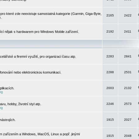
pro které zde neexistuje samostatná kategorie (Garmin, Giga-Byte,
2165
2422
).
jící nějak s hardwarem pro Windows Mobile zařízení.
2192
2411
elářské a firemní využití, pro organizaci času atp.
2283
2841
efonování nebo elektronickou komunikaci.
2288
2531
likacích.
2003
2132
ng
vu, hobby, životní styl atp.
2246
2573
ng
ástrojích.
1915
2027
m zařízením a Windows, MacOS, Linux a popř. jinými
1915
2048