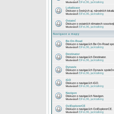
EiFeL96
jacktalking
Moderátoři
,
Lokalizace
Diskuse o českých aj. národních lokal
EiFeL96
jacktalking
Moderátoři
,
Ostatní
Diskuze o ostatních tématech souvisej
EiFeL96
jacktalking
Moderátoři
,
Navigace a mapy
Be-On-Road
Diskuze o navigacích Be-On-Road spol
EiFeL96
jacktalking
Moderátoři
,
Destinator
Diskuze o navigacích Destinator.
EiFeL96
jacktalking
Moderátoři
,
Dynavix
Diskuze o navigacích Dynavix společno
EiFeL96
jacktalking
Moderátoři
,
iGO
Diskuze o navigacích iGO.
EiFeL96
jacktalking
Moderátoři
,
Navigon
Diskuze o navigacích Navigon.
EiFeL96
jacktalking
Moderátoři
,
OziExplorerCE
Diskuze o navigacích OziExplorerCE.
EiFeL96
jacktalking
Moderátoři
,