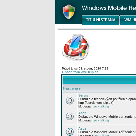
Právě je so 08. srpen, 2026 7:12
Obsah fóra WMHelp.cz
Hardware
Servis
Diskuze o technických potížích a opr
http://servis.wmhelp.cz).
jacktalking
Moderátor
Acer
Diskuze o Windows Mobile zařízeních 
jacktalking
Moderátor
Asus
Diskuze o Windows Mobile zařízeních
jacktalking
Moderátor