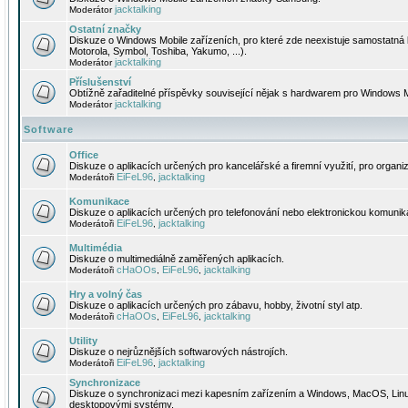
jacktalking
Moderátor
Ostatní značky
Diskuze o Windows Mobile zařízeních, pro které zde neexistuje samostatná 
Motorola, Symbol, Toshiba, Yakumo, ...).
jacktalking
Moderátor
Příslušenství
Obtížně zařaditelné příspěvky související nějak s hardwarem pro Windows M
jacktalking
Moderátor
Software
Office
Diskuze o aplikacích určených pro kancelářské a firemní využití, pro organiz
EiFeL96
jacktalking
Moderátoři
,
Komunikace
Diskuze o aplikacích určených pro telefonování nebo elektronickou komunika
EiFeL96
jacktalking
Moderátoři
,
Multimédia
Diskuze o multimediálně zaměřených aplikacích.
cHaOOs
EiFeL96
jacktalking
Moderátoři
,
,
Hry a volný čas
Diskuze o aplikacích určených pro zábavu, hobby, životní styl atp.
cHaOOs
EiFeL96
jacktalking
Moderátoři
,
,
Utility
Diskuze o nejrůznějších softwarových nástrojích.
EiFeL96
jacktalking
Moderátoři
,
Synchronizace
Diskuze o synchronizaci mezi kapesním zařízením a Windows, MacOS, Linux
desktopovými systémy.