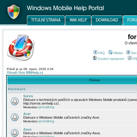
fo
O všem
FAQ
Hledat
Sez
Osobní nastavení
Při
Právě je so 08. srpen, 2026 4:34
Obsah fóra WMHelp.cz
Fórum
Hardware
Servis
Diskuze o technických potížích a opravách Windows Mobile produktů (samo
http://servis.wmhelp.cz).
jacktalking
Moderátor
Acer
Diskuze o Windows Mobile zařízeních značky Acer.
jacktalking
Moderátor
Asus
Diskuze o Windows Mobile zařízeních značky Asus.
jacktalking
Moderátor