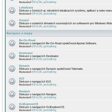
EiFeL96
jacktalking
Moderátoři
,
Lokalizace
Diskuse o českých aj. národních lokalizacích systému, aplikací a nebo manu
EiFeL96
jacktalking
Moderátoři
,
Ostatní
Diskuze o ostatních tématech souvisejících se softwarem pro Windows Mobi
EiFeL96
jacktalking
Moderátoři
,
Navigace a mapy
Be-On-Road
Diskuze o navigacích Be-On-Road společnosti Aponia Software.
EiFeL96
jacktalking
Moderátoři
,
Destinator
Diskuze o navigacích Destinator.
EiFeL96
jacktalking
Moderátoři
,
Dynavix
Diskuze o navigacích Dynavix společnosti Telematix.
EiFeL96
jacktalking
Moderátoři
,
iGO
Diskuze o navigacích iGO.
EiFeL96
jacktalking
Moderátoři
,
Navigon
Diskuze o navigacích Navigon.
EiFeL96
jacktalking
Moderátoři
,
OziExplorerCE
Diskuze o navigacích OziExplorerCE.
EiFeL96
jacktalking
Moderátoři
,