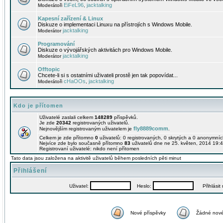
EiFeL96
jacktalking
Moderátoři
,
Kapesní zařízení & Linux
Diskuze o implementaci Linuxu na přístrojích s Windows Mobile.
jacktalking
Moderátor
Programování
Diskuze o vývojářských aktivitách pro Windows Mobile.
jacktalking
Moderátor
Offtopic
Chcete-li si s ostatními uživateli prostě jen tak popovídat...
cHaOOs
jacktalking
Moderátoři
,
Kdo je přítomen
Uživatelé zaslali celkem
148289
příspěvků.
Je zde
20342
registrovaných uživatelů.
fly8889comm
Nejnovějším registrovaným uživatelem je
.
Celkem je zde přítomno
0
uživatelů: 0 registrovaných, 0 skrytých a 0 anonymní
Nejvíce zde bylo současně přítomno
83
uživatelů dne ne 25. květen, 2014 19:4
Registrovaní uživatelé: nikdo není přítomen
Tato data jsou založena na aktivitě uživatelů během posledních pěti minut
Přihlášení
Uživatel:
Heslo:
Přihlásit m
Nové příspěvky
Žádné nové