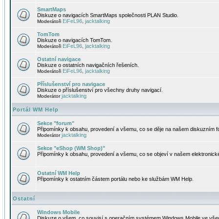
SmartMaps
Diskuze o navigacích SmartMaps společnosti PLAN Studio.
EiFeL96
jacktalking
Moderátoři
,
TomTom
Diskuze o navigacích TomTom.
EiFeL96
jacktalking
Moderátoři
,
Ostatní navigace
Diskuze o ostatních navigačních řešeních.
EiFeL96
jacktalking
Moderátoři
,
Příslušenství pro navigace
Diskuze o příslušenství pro všechny druhy navigací.
jacktalking
Moderátor
Portál WM Help
Sekce "forum"
Připomínky k obsahu, provedení a všemu, co se děje na našem diskuzním f
jacktalking
Moderátor
Sekce "eShop (WM Shop)"
Připomínky k obsahu, provedení a všemu, co se objeví v našem elektronic
Ostatní WM Help
Připomínky k ostatním částem portálu nebo ke službám WM Help.
Ostatní
Windows Mobile
Diskuze o všem, co souvisí s operačním systémem Windows Mobile ve všec