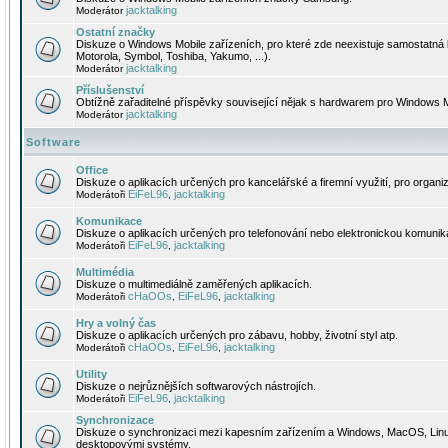
jacktalking
Moderátor
Ostatní značky
Diskuze o Windows Mobile zařízeních, pro které zde neexistuje samostatná 
Motorola, Symbol, Toshiba, Yakumo, ...).
jacktalking
Moderátor
Příslušenství
Obtížně zařaditelné příspěvky související nějak s hardwarem pro Windows M
jacktalking
Moderátor
Software
Office
Diskuze o aplikacích určených pro kancelářské a firemní využití, pro organiz
EiFeL96
jacktalking
Moderátoři
,
Komunikace
Diskuze o aplikacích určených pro telefonování nebo elektronickou komunika
EiFeL96
jacktalking
Moderátoři
,
Multimédia
Diskuze o multimediálně zaměřených aplikacích.
cHaOOs
EiFeL96
jacktalking
Moderátoři
,
,
Hry a volný čas
Diskuze o aplikacích určených pro zábavu, hobby, životní styl atp.
cHaOOs
EiFeL96
jacktalking
Moderátoři
,
,
Utility
Diskuze o nejrůznějších softwarových nástrojích.
EiFeL96
jacktalking
Moderátoři
,
Synchronizace
Diskuze o synchronizaci mezi kapesním zařízením a Windows, MacOS, Linux
desktopovými systémy.