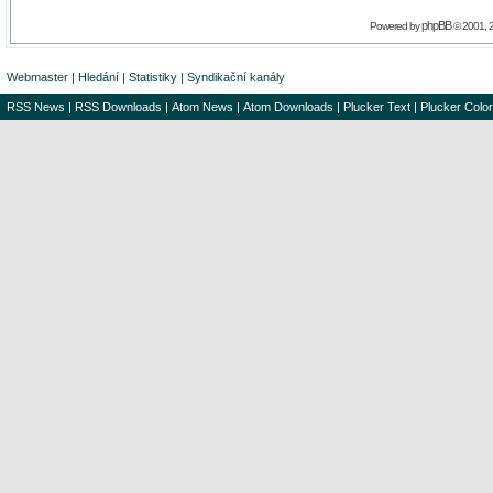
phpBB
Powered by
© 2001, 
Webmaster
|
Hledání
|
Statistiky
|
Syndikační kanály
RSS News
|
RSS Downloads
|
Atom News
|
Atom Downloads
|
Plucker Text
|
Plucker Color