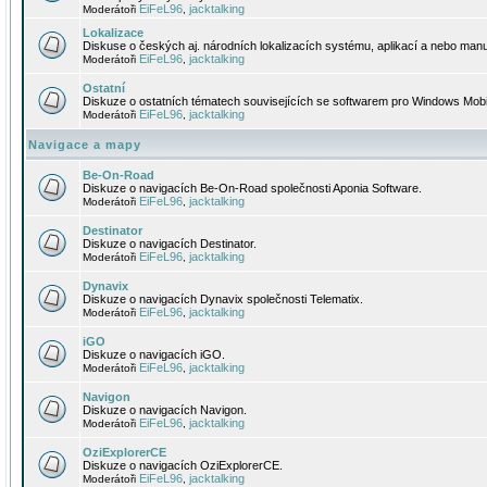
EiFeL96
jacktalking
Moderátoři
,
Lokalizace
Diskuse o českých aj. národních lokalizacích systému, aplikací a nebo manu
EiFeL96
jacktalking
Moderátoři
,
Ostatní
Diskuze o ostatních tématech souvisejících se softwarem pro Windows Mobi
EiFeL96
jacktalking
Moderátoři
,
Navigace a mapy
Be-On-Road
Diskuze o navigacích Be-On-Road společnosti Aponia Software.
EiFeL96
jacktalking
Moderátoři
,
Destinator
Diskuze o navigacích Destinator.
EiFeL96
jacktalking
Moderátoři
,
Dynavix
Diskuze o navigacích Dynavix společnosti Telematix.
EiFeL96
jacktalking
Moderátoři
,
iGO
Diskuze o navigacích iGO.
EiFeL96
jacktalking
Moderátoři
,
Navigon
Diskuze o navigacích Navigon.
EiFeL96
jacktalking
Moderátoři
,
OziExplorerCE
Diskuze o navigacích OziExplorerCE.
EiFeL96
jacktalking
Moderátoři
,