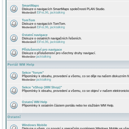
SmartMaps
Diskuze o navigacích SmartMaps společnosti PLAN Studio.
EiFeL96
jacktalking
Moderátoři
,
TomTom
Diskuze o navigacích TomTom.
EiFeL96
jacktalking
Moderátoři
,
Ostatní navigace
Diskuze o ostatních navigačních řešeních.
EiFeL96
jacktalking
Moderátoři
,
Příslušenství pro navigace
Diskuze o příslušenství pro všechny druhy navigací.
jacktalking
Moderátor
Portál WM Help
Sekce "forum"
Připomínky k obsahu, provedení a všemu, co se děje na našem diskuzním f
jacktalking
Moderátor
Sekce "eShop (WM Shop)"
Připomínky k obsahu, provedení a všemu, co se objeví v našem elektronic
Ostatní WM Help
Připomínky k ostatním částem portálu nebo ke službám WM Help.
Ostatní
Windows Mobile
Diskuze o všem, co souvisí s operačním systémem Windows Mobile ve všec