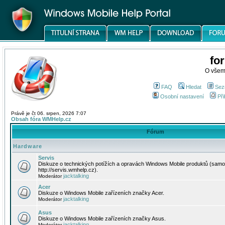
fo
O všem
FAQ
Hledat
Sez
Osobní nastavení
Při
Právě je čt 06. srpen, 2026 7:07
Obsah fóra WMHelp.cz
Fórum
Hardware
Servis
Diskuze o technických potížích a opravách Windows Mobile produktů (samo
http://servis.wmhelp.cz).
jacktalking
Moderátor
Acer
Diskuze o Windows Mobile zařízeních značky Acer.
jacktalking
Moderátor
Asus
Diskuze o Windows Mobile zařízeních značky Asus.
jacktalking
Moderátor