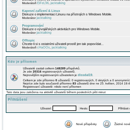
EiFeL96
jacktalking
Moderátoři
,
Kapesní zařízení & Linux
Diskuze o implementaci Linuxu na přístrojích s Windows Mobile.
jacktalking
Moderátor
Programování
Diskuze o vývojářských aktivitách pro Windows Mobile.
jacktalking
Moderátor
Offtopic
Chcete-li si s ostatními uživateli prostě jen tak popovídat...
cHaOOs
jacktalking
Moderátoři
,
Kdo je přítomen
Uživatelé zaslali celkem
148289
příspěvků.
Je zde
20316
registrovaných uživatelů.
dissdal19
Nejnovějším registrovaným uživatelem je
.
Celkem je zde přítomno
0
uživatelů: 0 registrovaných, 0 skrytých a 0 anonymní
Nejvíce zde bylo současně přítomno
83
uživatelů dne ne 25. květen, 2014 19:4
Registrovaní uživatelé: nikdo není přítomen
Tato data jsou založena na aktivitě uživatelů během posledních pěti minut
Přihlášení
Uživatel:
Heslo:
Přihlásit m
Nové příspěvky
Žádné nové