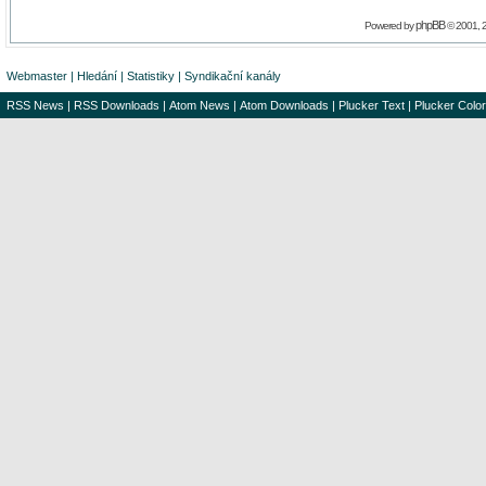
phpBB
Powered by
© 2001, 
Webmaster
|
Hledání
|
Statistiky
|
Syndikační kanály
RSS News
|
RSS Downloads
|
Atom News
|
Atom Downloads
|
Plucker Text
|
Plucker Color