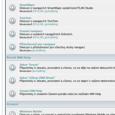
SmartMaps
Diskuze o navigacích SmartMaps společnosti PLAN Studio.
EiFeL96
jacktalking
Moderátoři
,
TomTom
Diskuze o navigacích TomTom.
EiFeL96
jacktalking
Moderátoři
,
Ostatní navigace
Diskuze o ostatních navigačních řešeních.
EiFeL96
jacktalking
Moderátoři
,
Příslušenství pro navigace
Diskuze o příslušenství pro všechny druhy navigací.
jacktalking
Moderátor
Portál WM Help
Sekce "forum"
Připomínky k obsahu, provedení a všemu, co se děje na našem diskuzním f
jacktalking
Moderátor
Sekce "eShop (WM Shop)"
Připomínky k obsahu, provedení a všemu, co se objeví v našem elektronic
Ostatní WM Help
Připomínky k ostatním částem portálu nebo ke službám WM Help.
Ostatní
Windows Mobile
Diskuze o všem, co souvisí s operačním systémem Windows Mobile ve všec