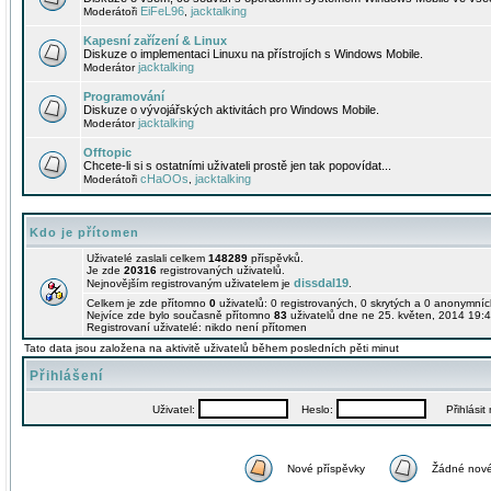
EiFeL96
jacktalking
Moderátoři
,
Kapesní zařízení & Linux
Diskuze o implementaci Linuxu na přístrojích s Windows Mobile.
jacktalking
Moderátor
Programování
Diskuze o vývojářských aktivitách pro Windows Mobile.
jacktalking
Moderátor
Offtopic
Chcete-li si s ostatními uživateli prostě jen tak popovídat...
cHaOOs
jacktalking
Moderátoři
,
Kdo je přítomen
Uživatelé zaslali celkem
148289
příspěvků.
Je zde
20316
registrovaných uživatelů.
dissdal19
Nejnovějším registrovaným uživatelem je
.
Celkem je zde přítomno
0
uživatelů: 0 registrovaných, 0 skrytých a 0 anonymní
Nejvíce zde bylo současně přítomno
83
uživatelů dne ne 25. květen, 2014 19:4
Registrovaní uživatelé: nikdo není přítomen
Tato data jsou založena na aktivitě uživatelů během posledních pěti minut
Přihlášení
Uživatel:
Heslo:
Přihlásit m
Nové příspěvky
Žádné nové