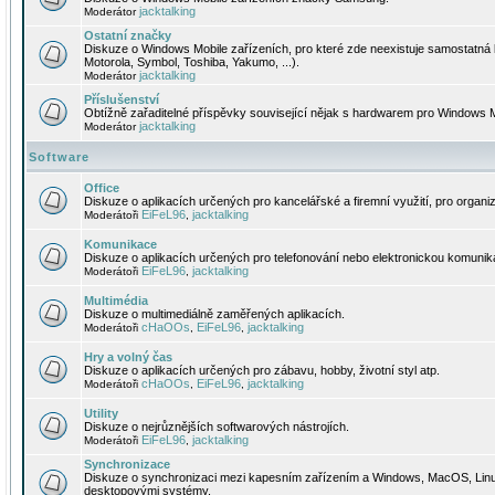
jacktalking
Moderátor
Ostatní značky
Diskuze o Windows Mobile zařízeních, pro které zde neexistuje samostatná 
Motorola, Symbol, Toshiba, Yakumo, ...).
jacktalking
Moderátor
Příslušenství
Obtížně zařaditelné příspěvky související nějak s hardwarem pro Windows M
jacktalking
Moderátor
Software
Office
Diskuze o aplikacích určených pro kancelářské a firemní využití, pro organiz
EiFeL96
jacktalking
Moderátoři
,
Komunikace
Diskuze o aplikacích určených pro telefonování nebo elektronickou komunika
EiFeL96
jacktalking
Moderátoři
,
Multimédia
Diskuze o multimediálně zaměřených aplikacích.
cHaOOs
EiFeL96
jacktalking
Moderátoři
,
,
Hry a volný čas
Diskuze o aplikacích určených pro zábavu, hobby, životní styl atp.
cHaOOs
EiFeL96
jacktalking
Moderátoři
,
,
Utility
Diskuze o nejrůznějších softwarových nástrojích.
EiFeL96
jacktalking
Moderátoři
,
Synchronizace
Diskuze o synchronizaci mezi kapesním zařízením a Windows, MacOS, Linux
desktopovými systémy.