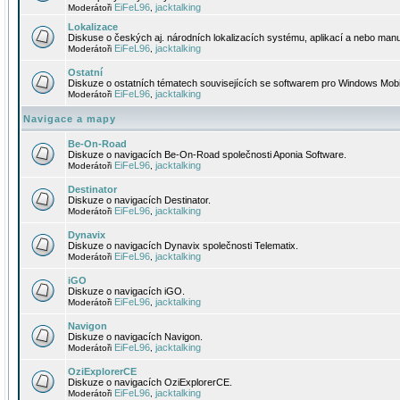
EiFeL96
jacktalking
Moderátoři
,
Lokalizace
Diskuse o českých aj. národních lokalizacích systému, aplikací a nebo manu
EiFeL96
jacktalking
Moderátoři
,
Ostatní
Diskuze o ostatních tématech souvisejících se softwarem pro Windows Mobi
EiFeL96
jacktalking
Moderátoři
,
Navigace a mapy
Be-On-Road
Diskuze o navigacích Be-On-Road společnosti Aponia Software.
EiFeL96
jacktalking
Moderátoři
,
Destinator
Diskuze o navigacích Destinator.
EiFeL96
jacktalking
Moderátoři
,
Dynavix
Diskuze o navigacích Dynavix společnosti Telematix.
EiFeL96
jacktalking
Moderátoři
,
iGO
Diskuze o navigacích iGO.
EiFeL96
jacktalking
Moderátoři
,
Navigon
Diskuze o navigacích Navigon.
EiFeL96
jacktalking
Moderátoři
,
OziExplorerCE
Diskuze o navigacích OziExplorerCE.
EiFeL96
jacktalking
Moderátoři
,