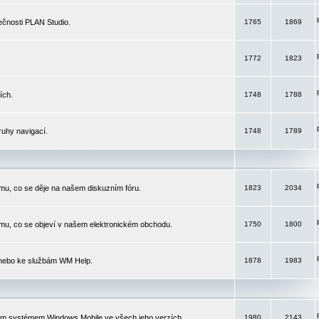
čnosti PLAN Studio.
1765
1869
1772
1823
ích.
1748
1788
ruhy navigací.
1748
1789
mu, co se děje na našem diskuzním fóru.
1823
2034
mu, co se objeví v našem elektronickém obchodu.
1750
1800
 nebo ke službám WM Help.
1878
1983
ím systémem Windows Mobile ve všech jeho verzích.
1980
2143