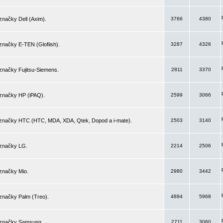
značky Dell (Axim).
3766
4380
značky E-TEN (Glofiish).
3287
4326
značky Fujitsu-Siemens.
2811
3370
 značky HP (iPAQ).
2599
3066
 značky HTC (HTC, MDA, XDA, Qtek, Dopod a i-mate).
2503
3140
 značky LG.
2214
2506
značky Mio.
2980
3442
značky Palm (Treo).
4894
5968
 značky Samsung.
2711
3060