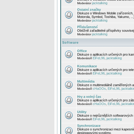
jacktalking
Moderátor
Ostatní značky
Diskuze o Windows Mobile zařízeních, 
Motorola, Symbol, Toshiba, Yakumo, ...
jacktalking
Moderátor
Příslušenství
Obtížně zařaditelné příspěvky souvise
jacktalking
Moderátor
Software
Office
Diskuze o aplikacích určených pro kanc
EiFeL96
jacktalking
Moderátoři
,
Komunikace
Diskuze o aplikacích určených pro tel
EiFeL96
jacktalking
Moderátoři
,
Multimédia
Diskuze o multimediálně zaměřených ap
cHaOOs
EiFeL96
jacktalki
Moderátoři
,
,
Hry a volný čas
Diskuze o aplikacích určených pro zába
cHaOOs
EiFeL96
jacktalki
Moderátoři
,
,
Utility
Diskuze o nejrůznějších softwarových n
EiFeL96
jacktalking
Moderátoři
,
Synchronizace
Diskuze o synchronizaci mezi kapesní
desktopovými systémy.