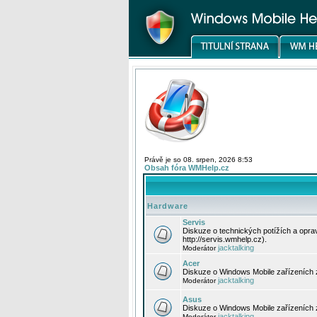
Právě je so 08. srpen, 2026 8:53
Obsah fóra WMHelp.cz
Hardware
Servis
Diskuze o technických potížích a opr
http://servis.wmhelp.cz).
jacktalking
Moderátor
Acer
Diskuze o Windows Mobile zařízeních 
jacktalking
Moderátor
Asus
Diskuze o Windows Mobile zařízeních
jacktalking
Moderátor