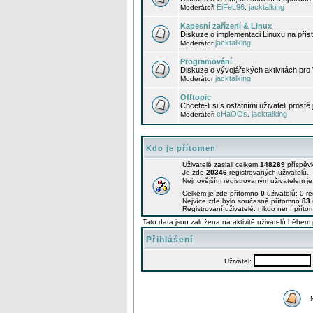
EiFeL96
jacktalking
Moderátoři
,
Kapesní zařízení & Linux
Diskuze o implementaci Linuxu na příst
jacktalking
Moderátor
Programování
Diskuze o vývojářských aktivitách pro
jacktalking
Moderátor
Offtopic
Chcete-li si s ostatními uživateli prostě
cHaOOs
jacktalking
Moderátoři
,
Kdo je přítomen
Uživatelé zaslali celkem
148289
příspěv
Je zde
20346
registrovaných uživatelů.
Nejnovějším registrovaným uživatelem j
Celkem je zde přítomno
0
uživatelů: 0 r
Nejvíce zde bylo současně přítomno
83
Registrovaní uživatelé: nikdo není příto
Tato data jsou založena na aktivitě uživatelů během 
Přihlášení
Uživatel: