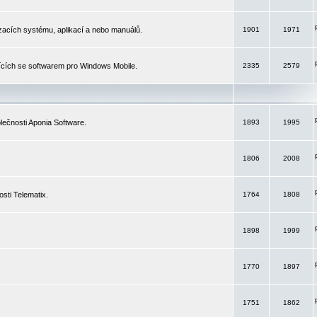
izacích systému, aplikací a nebo manuálů.
1901
1971
ících se softwarem pro Windows Mobile.
2335
2579
ečnosti Aponia Software.
1893
1995
1806
2008
sti Telematix.
1764
1808
1898
1999
1770
1897
1751
1862