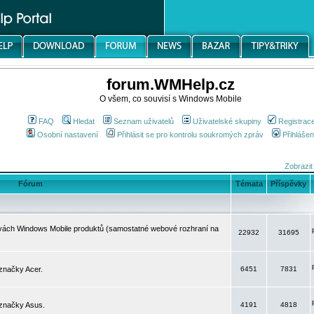
forum.WMHelp.cz
O všem, co souvisí s Windows Mobile
FAQ
Hledat
Seznam uživatelů
Uživatelské skupiny
Registrac
Osobní nastavení
Přihlásit se pro kontrolu soukromých zpráv
Přihlášen
Zobrazit
Fórum
Témata
Příspěvky
avách Windows Mobile produktů (samostatné webové rozhraní na
22932
31695
značky Acer.
6451
7831
 značky Asus.
4191
4818