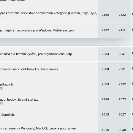
pro které zde neexistuje samostatná kategorie (Garmin, Giga-Byte,
2165
2422
).
jící nějak s hardwarem pro Windows Mobile zařízení.
2192
2411
elářské a firemní využití, pro organizaci času atp.
2283
2841
efonování nebo elektronickou komunikaci.
2288
2531
likacích.
2003
2132
ng
vu, hobby, životní styl atp.
2246
2573
ng
ástrojích.
1915
2027
m zařízením a Windows, MacOS, Linux a popř. jinými
1915
2048