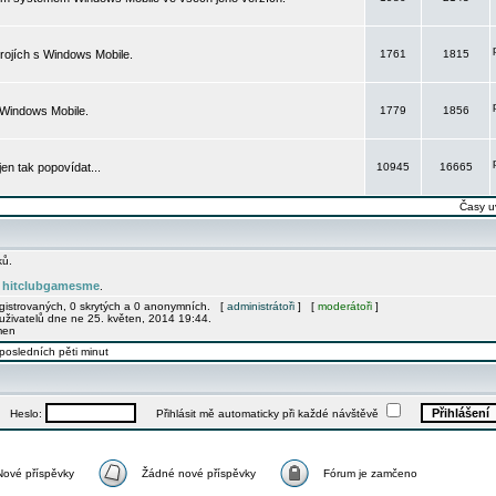
rojích s Windows Mobile.
1761
1815
 Windows Mobile.
1779
1856
 jen tak popovídat...
10945
16665
Časy u
ků.
hitclubgamesme
e
.
egistrovaných, 0 skrytých a 0 anonymních. [
administrátoři
] [
moderátoři
]
uživatelů dne ne 25. květen, 2014 19:44.
men
posledních pěti minut
Heslo:
Přihlásit mě automaticky při každé návštěvě
Nové příspěvky
Žádné nové příspěvky
Fórum je zamčeno