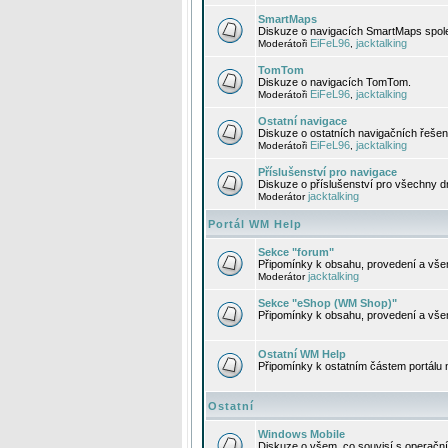
SmartMaps
Diskuze o navigacích SmartMaps spole
EiFeL96
jacktalking
Moderátoři
,
TomTom
Diskuze o navigacích TomTom.
EiFeL96
jacktalking
Moderátoři
,
Ostatní navigace
Diskuze o ostatních navigačních řešen
EiFeL96
jacktalking
Moderátoři
,
Příslušenství pro navigace
Diskuze o příslušenství pro všechny d
jacktalking
Moderátor
Portál WM Help
Sekce "forum"
Připomínky k obsahu, provedení a vše
jacktalking
Moderátor
Sekce "eShop (WM Shop)"
Připomínky k obsahu, provedení a vše
Ostatní WM Help
Připomínky k ostatním částem portálu
Ostatní
Windows Mobile
Diskuze o všem, co souvisí s operačn