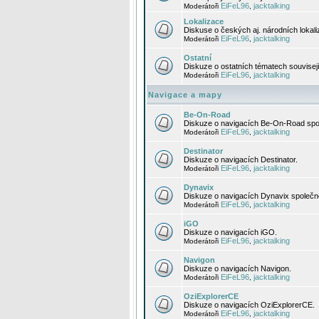
EiFeL96
jacktalking
Moderátoři
,
Lokalizace
Diskuse o českých aj. národních lokal
EiFeL96
jacktalking
Moderátoři
,
Ostatní
Diskuze o ostatních tématech souvisej
EiFeL96
jacktalking
Moderátoři
,
Navigace a mapy
Be-On-Road
Diskuze o navigacích Be-On-Road spol
EiFeL96
jacktalking
Moderátoři
,
Destinator
Diskuze o navigacích Destinator.
EiFeL96
jacktalking
Moderátoři
,
Dynavix
Diskuze o navigacích Dynavix společno
EiFeL96
jacktalking
Moderátoři
,
iGO
Diskuze o navigacích iGO.
EiFeL96
jacktalking
Moderátoři
,
Navigon
Diskuze o navigacích Navigon.
EiFeL96
jacktalking
Moderátoři
,
OziExplorerCE
Diskuze o navigacích OziExplorerCE.
EiFeL96
jacktalking
Moderátoři
,