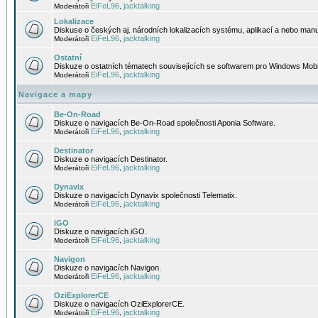
EiFeL96
jacktalking
Moderátoři
,
Lokalizace
Diskuse o českých aj. národních lokalizacích systému, aplikací a nebo manu
EiFeL96
jacktalking
Moderátoři
,
Ostatní
Diskuze o ostatních tématech souvisejících se softwarem pro Windows Mobi
EiFeL96
jacktalking
Moderátoři
,
Navigace a mapy
Be-On-Road
Diskuze o navigacích Be-On-Road společnosti Aponia Software.
EiFeL96
jacktalking
Moderátoři
,
Destinator
Diskuze o navigacích Destinator.
EiFeL96
jacktalking
Moderátoři
,
Dynavix
Diskuze o navigacích Dynavix společnosti Telematix.
EiFeL96
jacktalking
Moderátoři
,
iGO
Diskuze o navigacích iGO.
EiFeL96
jacktalking
Moderátoři
,
Navigon
Diskuze o navigacích Navigon.
EiFeL96
jacktalking
Moderátoři
,
OziExplorerCE
Diskuze o navigacích OziExplorerCE.
EiFeL96
jacktalking
Moderátoři
,