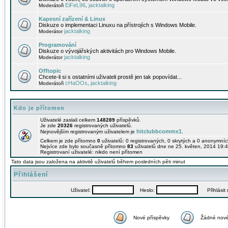
EiFeL96
jacktalking
Moderátoři
,
Kapesní zařízení & Linux
Diskuze o implementaci Linuxu na přístrojích s Windows Mobile.
jacktalking
Moderátor
Programování
Diskuze o vývojářských aktivitách pro Windows Mobile.
jacktalking
Moderátor
Offtopic
Chcete-li si s ostatními uživateli prostě jen tak popovídat...
cHaOOs
jacktalking
Moderátoři
,
Kdo je přítomen
Uživatelé zaslali celkem
148289
příspěvků.
Je zde
20326
registrovaných uživatelů.
hitclubbcommx1
Nejnovějším registrovaným uživatelem je
.
Celkem je zde přítomno
0
uživatelů: 0 registrovaných, 0 skrytých a 0 anonymní
Nejvíce zde bylo současně přítomno
83
uživatelů dne ne 25. květen, 2014 19:4
Registrovaní uživatelé: nikdo není přítomen
Tato data jsou založena na aktivitě uživatelů během posledních pěti minut
Přihlášení
Uživatel:
Heslo:
Přihlásit m
Nové příspěvky
Žádné nové