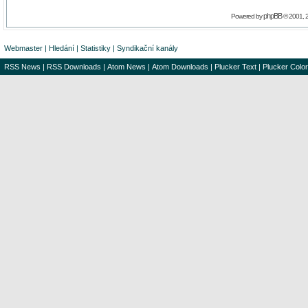
phpBB
Powered by
© 2001, 
Webmaster
|
Hledání
|
Statistiky
|
Syndikační kanály
RSS News
|
RSS Downloads
|
Atom News
|
Atom Downloads
|
Plucker Text
|
Plucker Color