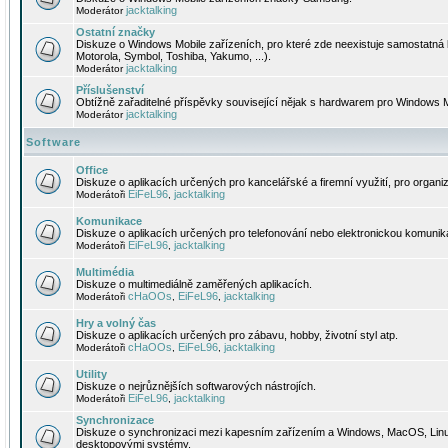
jacktalking
Moderátor
Ostatní značky
Diskuze o Windows Mobile zařízeních, pro které zde neexistuje samostatná 
Motorola, Symbol, Toshiba, Yakumo, ...).
jacktalking
Moderátor
Příslušenství
Obtížně zařaditelné příspěvky související nějak s hardwarem pro Windows M
jacktalking
Moderátor
Software
Office
Diskuze o aplikacích určených pro kancelářské a firemní využití, pro organiz
EiFeL96
jacktalking
Moderátoři
,
Komunikace
Diskuze o aplikacích určených pro telefonování nebo elektronickou komunika
EiFeL96
jacktalking
Moderátoři
,
Multimédia
Diskuze o multimediálně zaměřených aplikacích.
cHaOOs
EiFeL96
jacktalking
Moderátoři
,
,
Hry a volný čas
Diskuze o aplikacích určených pro zábavu, hobby, životní styl atp.
cHaOOs
EiFeL96
jacktalking
Moderátoři
,
,
Utility
Diskuze o nejrůznějších softwarových nástrojích.
EiFeL96
jacktalking
Moderátoři
,
Synchronizace
Diskuze o synchronizaci mezi kapesním zařízením a Windows, MacOS, Linux
desktopovými systémy.