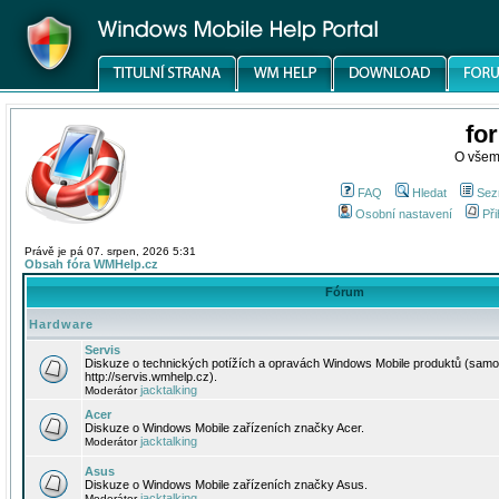
fo
O všem
FAQ
Hledat
Sez
Osobní nastavení
Při
Právě je pá 07. srpen, 2026 5:31
Obsah fóra WMHelp.cz
Fórum
Hardware
Servis
Diskuze o technických potížích a opravách Windows Mobile produktů (samo
http://servis.wmhelp.cz).
jacktalking
Moderátor
Acer
Diskuze o Windows Mobile zařízeních značky Acer.
jacktalking
Moderátor
Asus
Diskuze o Windows Mobile zařízeních značky Asus.
jacktalking
Moderátor