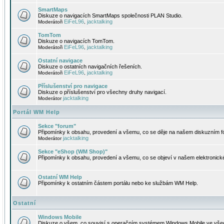
SmartMaps
Diskuze o navigacích SmartMaps společnosti PLAN Studio.
EiFeL96
jacktalking
Moderátoři
,
TomTom
Diskuze o navigacích TomTom.
EiFeL96
jacktalking
Moderátoři
,
Ostatní navigace
Diskuze o ostatních navigačních řešeních.
EiFeL96
jacktalking
Moderátoři
,
Příslušenství pro navigace
Diskuze o příslušenství pro všechny druhy navigací.
jacktalking
Moderátor
Portál WM Help
Sekce "forum"
Připomínky k obsahu, provedení a všemu, co se děje na našem diskuzním f
jacktalking
Moderátor
Sekce "eShop (WM Shop)"
Připomínky k obsahu, provedení a všemu, co se objeví v našem elektronic
Ostatní WM Help
Připomínky k ostatním částem portálu nebo ke službám WM Help.
Ostatní
Windows Mobile
Diskuze o všem, co souvisí s operačním systémem Windows Mobile ve všec