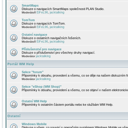
SmartMaps
Diskuze o navigacích SmartMaps společnosti PLAN Studio.
EiFeL96
jacktalking
Moderátoři
,
TomTom
Diskuze o navigacích TomTom.
EiFeL96
jacktalking
Moderátoři
,
Ostatní navigace
Diskuze o ostatních navigačních řešeních.
EiFeL96
jacktalking
Moderátoři
,
Příslušenství pro navigace
Diskuze o příslušenství pro všechny druhy navigací.
jacktalking
Moderátor
Portál WM Help
Sekce "forum"
Připomínky k obsahu, provedení a všemu, co se děje na našem diskuzním f
jacktalking
Moderátor
Sekce "eShop (WM Shop)"
Připomínky k obsahu, provedení a všemu, co se objeví v našem elektronic
Ostatní WM Help
Připomínky k ostatním částem portálu nebo ke službám WM Help.
Ostatní
Windows Mobile
Diskuze o všem, co souvisí s operačním systémem Windows Mobile ve všec