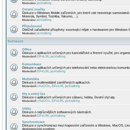
jacktalking
Moderátor
Ostatní značky
Diskuze o Windows Mobile zařízeních, pro které zde neexistuje samostatná 
Motorola, Symbol, Toshiba, Yakumo, ...).
jacktalking
Moderátor
Příslušenství
Obtížně zařaditelné příspěvky související nějak s hardwarem pro Windows M
jacktalking
Moderátor
Software
Office
Diskuze o aplikacích určených pro kancelářské a firemní využití, pro organiz
EiFeL96
jacktalking
Moderátoři
,
Komunikace
Diskuze o aplikacích určených pro telefonování nebo elektronickou komunika
EiFeL96
jacktalking
Moderátoři
,
Multimédia
Diskuze o multimediálně zaměřených aplikacích.
cHaOOs
EiFeL96
jacktalking
Moderátoři
,
,
Hry a volný čas
Diskuze o aplikacích určených pro zábavu, hobby, životní styl atp.
cHaOOs
EiFeL96
jacktalking
Moderátoři
,
,
Utility
Diskuze o nejrůznějších softwarových nástrojích.
EiFeL96
jacktalking
Moderátoři
,
Synchronizace
Diskuze o synchronizaci mezi kapesním zařízením a Windows, MacOS, Linux
desktopovými systémy.