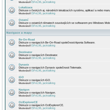
EiFeL96
jacktalking
Moderátoři
,
Lokalizace
Diskuse o českých aj. národních lokalizacích systému, aplikací a nebo manu
EiFeL96
jacktalking
Moderátoři
,
Ostatní
Diskuze o ostatních tématech souvisejících se softwarem pro Windows Mobi
EiFeL96
jacktalking
Moderátoři
,
Navigace a mapy
Be-On-Road
Diskuze o navigacích Be-On-Road společnosti Aponia Software.
EiFeL96
jacktalking
Moderátoři
,
Destinator
Diskuze o navigacích Destinator.
EiFeL96
jacktalking
Moderátoři
,
Dynavix
Diskuze o navigacích Dynavix společnosti Telematix.
EiFeL96
jacktalking
Moderátoři
,
iGO
Diskuze o navigacích iGO.
EiFeL96
jacktalking
Moderátoři
,
Navigon
Diskuze o navigacích Navigon.
EiFeL96
jacktalking
Moderátoři
,
OziExplorerCE
Diskuze o navigacích OziExplorerCE.
EiFeL96
jacktalking
Moderátoři
,