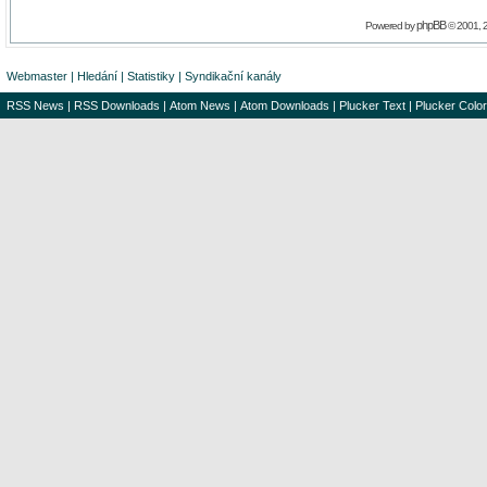
phpBB
Powered by
© 2001, 
Webmaster
|
Hledání
|
Statistiky
|
Syndikační kanály
RSS News
|
RSS Downloads
|
Atom News
|
Atom Downloads
|
Plucker Text
|
Plucker Color