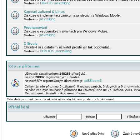
EiFeL96
jacktalking
Moderátoři
,
Kapesní zařízení & Linux
Diskuze o implementaci Linuxu na přístrojích s Windows Mobile.
jacktalking
Moderátor
Programování
Diskuze o vývojářských aktivitách pro Windows Mobile.
jacktalking
Moderátor
Offtopic
Chcete-li si s ostatními uživateli prostě jen tak popovídat...
cHaOOs
jacktalking
Moderátoři
,
Kdo je přítomen
Uživatelé zaslali celkem
148289
příspěvků.
Je zde
20332
registrovaných uživatelů.
ad88lcom2
Nejnovějším registrovaným uživatelem je
.
Celkem je zde přítomno
0
uživatelů: 0 registrovaných, 0 skrytých a 0 anonymní
Nejvíce zde bylo současně přítomno
83
uživatelů dne ne 25. květen, 2014 19:4
Registrovaní uživatelé: nikdo není přítomen
Tato data jsou založena na aktivitě uživatelů během posledních pěti minut
Přihlášení
Uživatel:
Heslo:
Přihlásit m
Nové příspěvky
Žádné nové