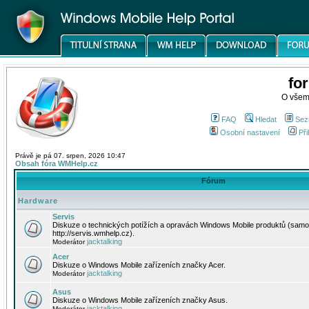
fo
O všem
FAQ
Hledat
Sez
Osobní nastavení
Při
Právě je pá 07. srpen, 2026 10:47
Obsah fóra WMHelp.cz
Fórum
Hardware
Servis
Diskuze o technických potížích a opravách Windows Mobile produktů (samo
http://servis.wmhelp.cz).
jacktalking
Moderátor
Acer
Diskuze o Windows Mobile zařízeních značky Acer.
jacktalking
Moderátor
Asus
Diskuze o Windows Mobile zařízeních značky Asus.
jacktalking
Moderátor