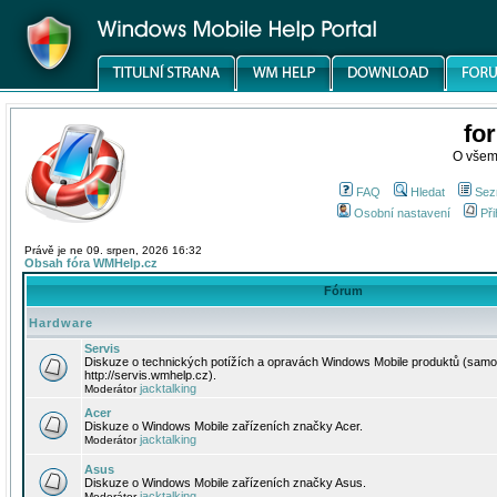
fo
O všem
FAQ
Hledat
Sez
Osobní nastavení
Při
Právě je ne 09. srpen, 2026 16:32
Obsah fóra WMHelp.cz
Fórum
Hardware
Servis
Diskuze o technických potížích a opravách Windows Mobile produktů (samo
http://servis.wmhelp.cz).
jacktalking
Moderátor
Acer
Diskuze o Windows Mobile zařízeních značky Acer.
jacktalking
Moderátor
Asus
Diskuze o Windows Mobile zařízeních značky Asus.
jacktalking
Moderátor