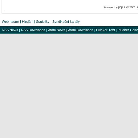
phpBB
Powered by
© 2001, 
Webmaster
|
Hledání
|
Statistiky
|
Syndikační kanály
RSS News
|
RSS Downloads
|
Atom News
|
Atom Downloads
|
Plucker Text
|
Plucker Color