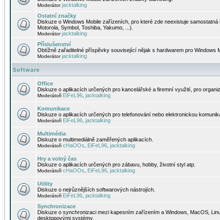
jacktalking
Moderátor
Ostatní značky
Diskuze o Windows Mobile zařízeních, pro které zde neexistuje samostatná 
Motorola, Symbol, Toshiba, Yakumo, ...).
jacktalking
Moderátor
Příslušenství
Obtížně zařaditelné příspěvky související nějak s hardwarem pro Windows M
jacktalking
Moderátor
Software
Office
Diskuze o aplikacích určených pro kancelářské a firemní využití, pro organiz
EiFeL96
jacktalking
Moderátoři
,
Komunikace
Diskuze o aplikacích určených pro telefonování nebo elektronickou komunika
EiFeL96
jacktalking
Moderátoři
,
Multimédia
Diskuze o multimediálně zaměřených aplikacích.
cHaOOs
EiFeL96
jacktalking
Moderátoři
,
,
Hry a volný čas
Diskuze o aplikacích určených pro zábavu, hobby, životní styl atp.
cHaOOs
EiFeL96
jacktalking
Moderátoři
,
,
Utility
Diskuze o nejrůznějších softwarových nástrojích.
EiFeL96
jacktalking
Moderátoři
,
Synchronizace
Diskuze o synchronizaci mezi kapesním zařízením a Windows, MacOS, Linux
desktopovými systémy.