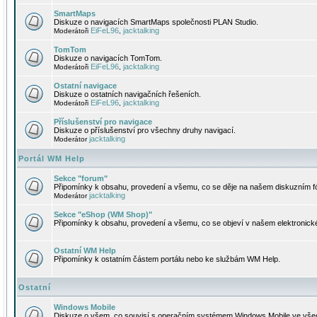
SmartMaps
Diskuze o navigacích SmartMaps společnosti PLAN Studio.
EiFeL96
jacktalking
Moderátoři
,
TomTom
Diskuze o navigacích TomTom.
EiFeL96
jacktalking
Moderátoři
,
Ostatní navigace
Diskuze o ostatních navigačních řešeních.
EiFeL96
jacktalking
Moderátoři
,
Příslušenství pro navigace
Diskuze o příslušenství pro všechny druhy navigací.
jacktalking
Moderátor
Portál WM Help
Sekce "forum"
Připomínky k obsahu, provedení a všemu, co se děje na našem diskuzním f
jacktalking
Moderátor
Sekce "eShop (WM Shop)"
Připomínky k obsahu, provedení a všemu, co se objeví v našem elektronic
Ostatní WM Help
Připomínky k ostatním částem portálu nebo ke službám WM Help.
Ostatní
Windows Mobile
Diskuze o všem, co souvisí s operačním systémem Windows Mobile ve všec