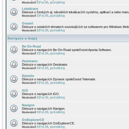
EiFeL96
jacktalking
Moderátoři
,
Lokalizace
Diskuse o českých aj. národních lokalizacích systému, aplikací a nebo manu
EiFeL96
jacktalking
Moderátoři
,
Ostatní
Diskuze o ostatních tématech souvisejících se softwarem pro Windows Mobi
EiFeL96
jacktalking
Moderátoři
,
Navigace a mapy
Be-On-Road
Diskuze o navigacích Be-On-Road společnosti Aponia Software.
EiFeL96
jacktalking
Moderátoři
,
Destinator
Diskuze o navigacích Destinator.
EiFeL96
jacktalking
Moderátoři
,
Dynavix
Diskuze o navigacích Dynavix společnosti Telematix.
EiFeL96
jacktalking
Moderátoři
,
iGO
Diskuze o navigacích iGO.
EiFeL96
jacktalking
Moderátoři
,
Navigon
Diskuze o navigacích Navigon.
EiFeL96
jacktalking
Moderátoři
,
OziExplorerCE
Diskuze o navigacích OziExplorerCE.
EiFeL96
jacktalking
Moderátoři
,