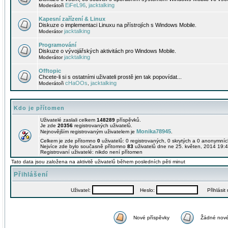
EiFeL96
jacktalking
Moderátoři
,
Kapesní zařízení & Linux
Diskuze o implementaci Linuxu na přístrojích s Windows Mobile.
jacktalking
Moderátor
Programování
Diskuze o vývojářských aktivitách pro Windows Mobile.
jacktalking
Moderátor
Offtopic
Chcete-li si s ostatními uživateli prostě jen tak popovídat...
cHaOOs
jacktalking
Moderátoři
,
Kdo je přítomen
Uživatelé zaslali celkem
148289
příspěvků.
Je zde
20356
registrovaných uživatelů.
Monika78945
Nejnovějším registrovaným uživatelem je
.
Celkem je zde přítomno
0
uživatelů: 0 registrovaných, 0 skrytých a 0 anonymní
Nejvíce zde bylo současně přítomno
83
uživatelů dne ne 25. květen, 2014 19:4
Registrovaní uživatelé: nikdo není přítomen
Tato data jsou založena na aktivitě uživatelů během posledních pěti minut
Přihlášení
Uživatel:
Heslo:
Přihlásit m
Nové příspěvky
Žádné nové