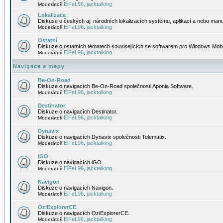
EiFeL96
jacktalking
Moderátoři
,
Lokalizace
Diskuse o českých aj. národních lokalizacích systému, aplikací a nebo manu
EiFeL96
jacktalking
Moderátoři
,
Ostatní
Diskuze o ostatních tématech souvisejících se softwarem pro Windows Mobi
EiFeL96
jacktalking
Moderátoři
,
Navigace a mapy
Be-On-Road
Diskuze o navigacích Be-On-Road společnosti Aponia Software.
EiFeL96
jacktalking
Moderátoři
,
Destinator
Diskuze o navigacích Destinator.
EiFeL96
jacktalking
Moderátoři
,
Dynavix
Diskuze o navigacích Dynavix společnosti Telematix.
EiFeL96
jacktalking
Moderátoři
,
iGO
Diskuze o navigacích iGO.
EiFeL96
jacktalking
Moderátoři
,
Navigon
Diskuze o navigacích Navigon.
EiFeL96
jacktalking
Moderátoři
,
OziExplorerCE
Diskuze o navigacích OziExplorerCE.
EiFeL96
jacktalking
Moderátoři
,