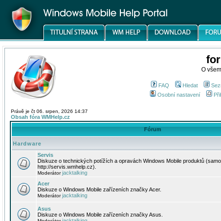
fo
O všem
FAQ
Hledat
Sez
Osobní nastavení
Při
Právě je čt 06. srpen, 2026 14:37
Obsah fóra WMHelp.cz
Fórum
Hardware
Servis
Diskuze o technických potížích a opravách Windows Mobile produktů (samo
http://servis.wmhelp.cz).
jacktalking
Moderátor
Acer
Diskuze o Windows Mobile zařízeních značky Acer.
jacktalking
Moderátor
Asus
Diskuze o Windows Mobile zařízeních značky Asus.
jacktalking
Moderátor