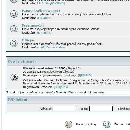
EiFeL96
jacktalking
Moderátoři
,
Kapesní zařízení & Linux
Diskuze o implementaci Linuxu na přístrojích s Windows Mobile.
jacktalking
Moderátor
Programování
Diskuze o vývojářských aktivitách pro Windows Mobile.
jacktalking
Moderátor
Offtopic
Chcete-li si s ostatními uživateli prostě jen tak popovídat...
cHaOOs
jacktalking
Moderátoři
,
Kdo je přítomen
Uživatelé zaslali celkem
148289
příspěvků.
Je zde
20318
registrovaných uživatelů.
gg88biz2
Nejnovějším registrovaným uživatelem je
.
Celkem je zde přítomen
1
uživatel: 1 registrovaný, 0 skrytých a 0 anonymních.
Nejvíce zde bylo současně přítomno
83
uživatelů dne ne 25. květen, 2014 19:4
jennyt003
Registrovaní uživatelé:
Tato data jsou založena na aktivitě uživatelů během posledních pěti minut
Přihlášení
Uživatel:
Heslo:
Přihlásit m
Nové příspěvky
Žádné nové