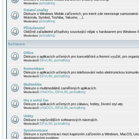
jacktalking
Moderátor
Ostatní značky
Diskuze o Windows Mobile zařízeních, pro které zde neexistuje samostatná 
Motorola, Symbol, Toshiba, Yakumo, ...).
jacktalking
Moderátor
Příslušenství
Obtížně zařaditelné příspěvky související nějak s hardwarem pro Windows M
jacktalking
Moderátor
Software
Office
Diskuze o aplikacích určených pro kancelářské a firemní využití, pro organiz
EiFeL96
jacktalking
Moderátoři
,
Komunikace
Diskuze o aplikacích určených pro telefonování nebo elektronickou komunika
EiFeL96
jacktalking
Moderátoři
,
Multimédia
Diskuze o multimediálně zaměřených aplikacích.
cHaOOs
EiFeL96
jacktalking
Moderátoři
,
,
Hry a volný čas
Diskuze o aplikacích určených pro zábavu, hobby, životní styl atp.
cHaOOs
EiFeL96
jacktalking
Moderátoři
,
,
Utility
Diskuze o nejrůznějších softwarových nástrojích.
EiFeL96
jacktalking
Moderátoři
,
Synchronizace
Diskuze o synchronizaci mezi kapesním zařízením a Windows, MacOS, Linux
desktopovými systémy.