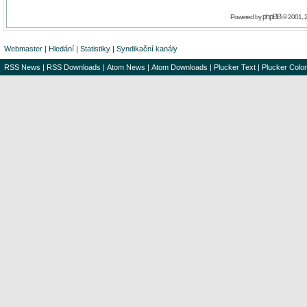
phpBB
Powered by
© 2001, 
Webmaster
|
Hledání
|
Statistiky
|
Syndikační kanály
RSS News
|
RSS Downloads
|
Atom News
|
Atom Downloads
|
Plucker Text
|
Plucker Color