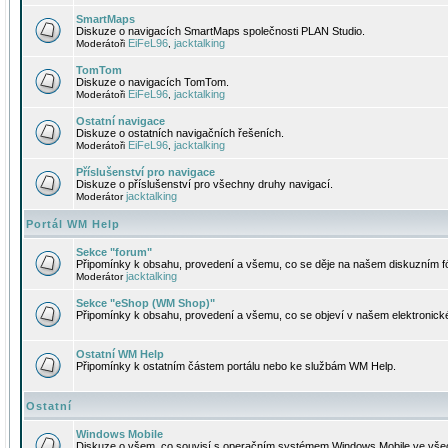
SmartMaps
Diskuze o navigacích SmartMaps společnosti PLAN Studio.
EiFeL96
jacktalking
Moderátoři
,
TomTom
Diskuze o navigacích TomTom.
EiFeL96
jacktalking
Moderátoři
,
Ostatní navigace
Diskuze o ostatních navigačních řešeních.
EiFeL96
jacktalking
Moderátoři
,
Příslušenství pro navigace
Diskuze o příslušenství pro všechny druhy navigací.
jacktalking
Moderátor
Portál WM Help
Sekce "forum"
Připomínky k obsahu, provedení a všemu, co se děje na našem diskuzním f
jacktalking
Moderátor
Sekce "eShop (WM Shop)"
Připomínky k obsahu, provedení a všemu, co se objeví v našem elektronic
Ostatní WM Help
Připomínky k ostatním částem portálu nebo ke službám WM Help.
Ostatní
Windows Mobile
Diskuze o všem, co souvisí s operačním systémem Windows Mobile ve všec