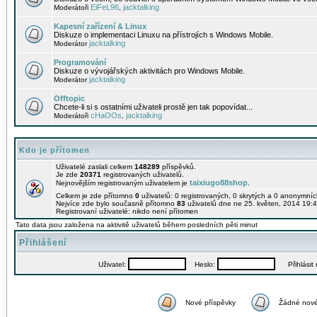
EiFeL96
jacktalking
Moderátoři
,
Kapesní zařízení & Linux
Diskuze o implementaci Linuxu na přístrojích s Windows Mobile.
jacktalking
Moderátor
Programování
Diskuze o vývojářských aktivitách pro Windows Mobile.
jacktalking
Moderátor
Offtopic
Chcete-li si s ostatními uživateli prostě jen tak popovídat...
cHaOOs
jacktalking
Moderátoři
,
Kdo je přítomen
Uživatelé zaslali celkem
148289
příspěvků.
Je zde
20371
registrovaných uživatelů.
taixiugo88shop
Nejnovějším registrovaným uživatelem je
.
Celkem je zde přítomno
0
uživatelů: 0 registrovaných, 0 skrytých a 0 anonymní
Nejvíce zde bylo současně přítomno
83
uživatelů dne ne 25. květen, 2014 19:4
Registrovaní uživatelé: nikdo není přítomen
Tato data jsou založena na aktivitě uživatelů během posledních pěti minut
Přihlášení
Uživatel:
Heslo:
Přihlásit m
Nové příspěvky
Žádné nové