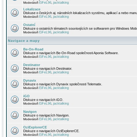
EiFeL96
jacktalking
Moderátoři
,
Lokalizace
Diskuse o českých aj. národních lokalizacích systému, aplikací a nebo manu
EiFeL96
jacktalking
Moderátoři
,
Ostatní
Diskuze o ostatních tématech souvisejících se softwarem pro Windows Mobi
EiFeL96
jacktalking
Moderátoři
,
Navigace a mapy
Be-On-Road
Diskuze o navigacích Be-On-Road společnosti Aponia Software.
EiFeL96
jacktalking
Moderátoři
,
Destinator
Diskuze o navigacích Destinator.
EiFeL96
jacktalking
Moderátoři
,
Dynavix
Diskuze o navigacích Dynavix společnosti Telematix.
EiFeL96
jacktalking
Moderátoři
,
iGO
Diskuze o navigacích iGO.
EiFeL96
jacktalking
Moderátoři
,
Navigon
Diskuze o navigacích Navigon.
EiFeL96
jacktalking
Moderátoři
,
OziExplorerCE
Diskuze o navigacích OziExplorerCE.
EiFeL96
jacktalking
Moderátoři
,