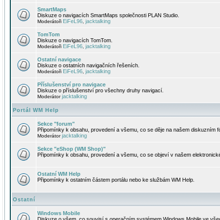
SmartMaps
Diskuze o navigacích SmartMaps společnosti PLAN Studio.
EiFeL96
jacktalking
Moderátoři
,
TomTom
Diskuze o navigacích TomTom.
EiFeL96
jacktalking
Moderátoři
,
Ostatní navigace
Diskuze o ostatních navigačních řešeních.
EiFeL96
jacktalking
Moderátoři
,
Příslušenství pro navigace
Diskuze o příslušenství pro všechny druhy navigací.
jacktalking
Moderátor
Portál WM Help
Sekce "forum"
Připomínky k obsahu, provedení a všemu, co se děje na našem diskuzním f
jacktalking
Moderátor
Sekce "eShop (WM Shop)"
Připomínky k obsahu, provedení a všemu, co se objeví v našem elektronic
Ostatní WM Help
Připomínky k ostatním částem portálu nebo ke službám WM Help.
Ostatní
Windows Mobile
Diskuze o všem, co souvisí s operačním systémem Windows Mobile ve všec