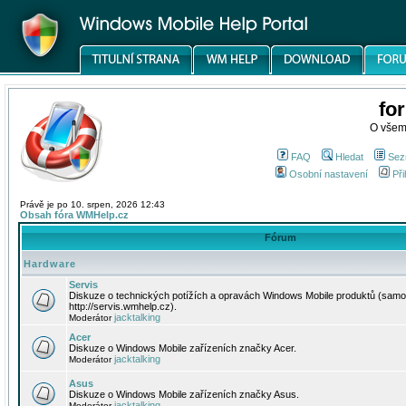
fo
O všem
FAQ
Hledat
Sez
Osobní nastavení
Při
Právě je po 10. srpen, 2026 12:43
Obsah fóra WMHelp.cz
Fórum
Hardware
Servis
Diskuze o technických potížích a opravách Windows Mobile produktů (samo
http://servis.wmhelp.cz).
jacktalking
Moderátor
Acer
Diskuze o Windows Mobile zařízeních značky Acer.
jacktalking
Moderátor
Asus
Diskuze o Windows Mobile zařízeních značky Asus.
jacktalking
Moderátor