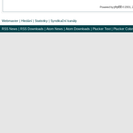
phpBB
Powered by
© 2001, 
Webmaster
|
Hledání
|
Statistiky
|
Syndikační kanály
RSS News
|
RSS Downloads
|
Atom News
|
Atom Downloads
|
Plucker Text
|
Plucker Color