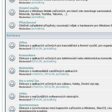
jacktalking
Moderátor
Ostatní značky
Diskuze o Windows Mobile zařízeních, pro které zde neexistuje samostatná 
Motorola, Symbol, Toshiba, Yakumo, ...).
jacktalking
Moderátor
Příslušenství
Obtížně zařaditelné příspěvky související nějak s hardwarem pro Windows M
jacktalking
Moderátor
Software
Office
Diskuze o aplikacích určených pro kancelářské a firemní využití, pro organiz
EiFeL96
jacktalking
Moderátoři
,
Komunikace
Diskuze o aplikacích určených pro telefonování nebo elektronickou komunika
EiFeL96
jacktalking
Moderátoři
,
Multimédia
Diskuze o multimediálně zaměřených aplikacích.
cHaOOs
EiFeL96
jacktalking
Moderátoři
,
,
Hry a volný čas
Diskuze o aplikacích určených pro zábavu, hobby, životní styl atp.
cHaOOs
EiFeL96
jacktalking
Moderátoři
,
,
Utility
Diskuze o nejrůznějších softwarových nástrojích.
EiFeL96
jacktalking
Moderátoři
,
Synchronizace
Diskuze o synchronizaci mezi kapesním zařízením a Windows, MacOS, Linux
desktopovými systémy.