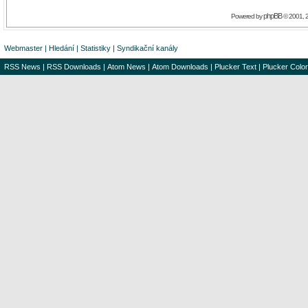
phpBB
Powered by
© 2001, 
Webmaster
|
Hledání
|
Statistiky
|
Syndikační kanály
RSS News
|
RSS Downloads
|
Atom News
|
Atom Downloads
|
Plucker Text
|
Plucker Color