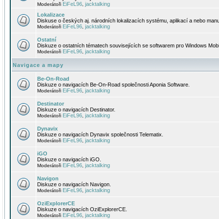
EiFeL96
jacktalking
Moderátoři
,
Lokalizace
Diskuse o českých aj. národních lokalizacích systému, aplikací a nebo manu
EiFeL96
jacktalking
Moderátoři
,
Ostatní
Diskuze o ostatních tématech souvisejících se softwarem pro Windows Mobi
EiFeL96
jacktalking
Moderátoři
,
Navigace a mapy
Be-On-Road
Diskuze o navigacích Be-On-Road společnosti Aponia Software.
EiFeL96
jacktalking
Moderátoři
,
Destinator
Diskuze o navigacích Destinator.
EiFeL96
jacktalking
Moderátoři
,
Dynavix
Diskuze o navigacích Dynavix společnosti Telematix.
EiFeL96
jacktalking
Moderátoři
,
iGO
Diskuze o navigacích iGO.
EiFeL96
jacktalking
Moderátoři
,
Navigon
Diskuze o navigacích Navigon.
EiFeL96
jacktalking
Moderátoři
,
OziExplorerCE
Diskuze o navigacích OziExplorerCE.
EiFeL96
jacktalking
Moderátoři
,