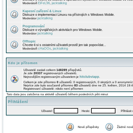
EiFeL96
jacktalking
Moderátoři
,
Kapesní zařízení & Linux
Diskuze o implementaci Linuxu na přístrojích s Windows Mobile.
jacktalking
Moderátor
Programování
Diskuze o vývojářských aktivitách pro Windows Mobile.
jacktalking
Moderátor
Offtopic
Chcete-li si s ostatními uživateli prostě jen tak popovídat...
cHaOOs
jacktalking
Moderátoři
,
Kdo je přítomen
Uživatelé zaslali celkem
148289
příspěvků.
Je zde
20337
registrovaných uživatelů.
hitclubviapp
Nejnovějším registrovaným uživatelem je
.
Celkem je zde přítomno
0
uživatelů: 0 registrovaných, 0 skrytých a 0 anonymní
Nejvíce zde bylo současně přítomno
83
uživatelů dne ne 25. květen, 2014 19:4
Registrovaní uživatelé: nikdo není přítomen
Tato data jsou založena na aktivitě uživatelů během posledních pěti minut
Přihlášení
Uživatel:
Heslo:
Přihlásit m
Nové příspěvky
Žádné nové