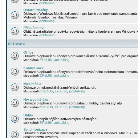
jacktalking
Moderátor
Ostatní značky
Diskuze o Windows Mobile zařízeních, pro které zde neexistuje samostatná 
Motorola, Symbol, Toshiba, Yakumo, ...).
jacktalking
Moderátor
Příslušenství
Obtížně zařaditelné příspěvky související nějak s hardwarem pro Windows M
jacktalking
Moderátor
Software
Office
Diskuze o aplikacích určených pro kancelářské a firemní využití, pro organiz
EiFeL96
jacktalking
Moderátoři
,
Komunikace
Diskuze o aplikacích určených pro telefonování nebo elektronickou komunika
EiFeL96
jacktalking
Moderátoři
,
Multimédia
Diskuze o multimediálně zaměřených aplikacích.
cHaOOs
EiFeL96
jacktalking
Moderátoři
,
,
Hry a volný čas
Diskuze o aplikacích určených pro zábavu, hobby, životní styl atp.
cHaOOs
EiFeL96
jacktalking
Moderátoři
,
,
Utility
Diskuze o nejrůznějších softwarových nástrojích.
EiFeL96
jacktalking
Moderátoři
,
Synchronizace
Diskuze o synchronizaci mezi kapesním zařízením a Windows, MacOS, Linux
desktopovými systémy.