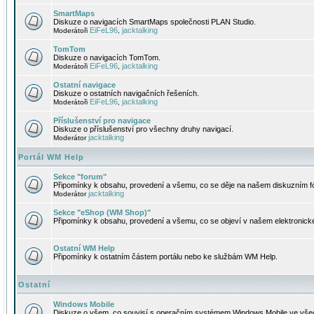
SmartMaps
Diskuze o navigacích SmartMaps společnosti PLAN Studio.
EiFeL96
jacktalking
Moderátoři
,
TomTom
Diskuze o navigacích TomTom.
EiFeL96
jacktalking
Moderátoři
,
Ostatní navigace
Diskuze o ostatních navigačních řešeních.
EiFeL96
jacktalking
Moderátoři
,
Příslušenství pro navigace
Diskuze o příslušenství pro všechny druhy navigací.
jacktalking
Moderátor
Portál WM Help
Sekce "forum"
Připomínky k obsahu, provedení a všemu, co se děje na našem diskuzním f
jacktalking
Moderátor
Sekce "eShop (WM Shop)"
Připomínky k obsahu, provedení a všemu, co se objeví v našem elektronic
Ostatní WM Help
Připomínky k ostatním částem portálu nebo ke službám WM Help.
Ostatní
Windows Mobile
Diskuze o všem, co souvisí s operačním systémem Windows Mobile ve všec