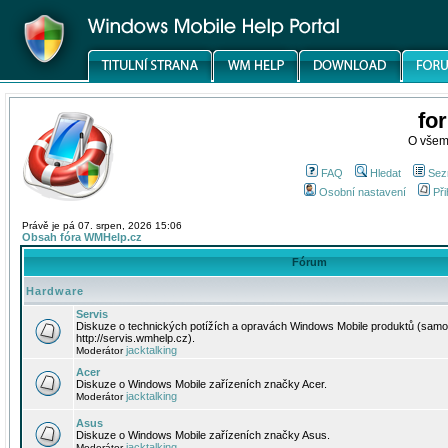
fo
O všem
FAQ
Hledat
Sez
Osobní nastavení
Při
Právě je pá 07. srpen, 2026 15:06
Obsah fóra WMHelp.cz
Fórum
Hardware
Servis
Diskuze o technických potížích a opravách Windows Mobile produktů (samo
http://servis.wmhelp.cz).
jacktalking
Moderátor
Acer
Diskuze o Windows Mobile zařízeních značky Acer.
jacktalking
Moderátor
Asus
Diskuze o Windows Mobile zařízeních značky Asus.
jacktalking
Moderátor