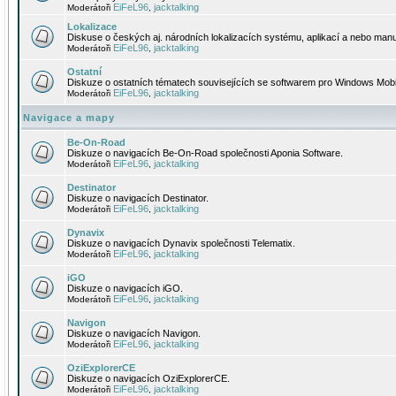
EiFeL96
jacktalking
Moderátoři
,
Lokalizace
Diskuse o českých aj. národních lokalizacích systému, aplikací a nebo manu
EiFeL96
jacktalking
Moderátoři
,
Ostatní
Diskuze o ostatních tématech souvisejících se softwarem pro Windows Mobi
EiFeL96
jacktalking
Moderátoři
,
Navigace a mapy
Be-On-Road
Diskuze o navigacích Be-On-Road společnosti Aponia Software.
EiFeL96
jacktalking
Moderátoři
,
Destinator
Diskuze o navigacích Destinator.
EiFeL96
jacktalking
Moderátoři
,
Dynavix
Diskuze o navigacích Dynavix společnosti Telematix.
EiFeL96
jacktalking
Moderátoři
,
iGO
Diskuze o navigacích iGO.
EiFeL96
jacktalking
Moderátoři
,
Navigon
Diskuze o navigacích Navigon.
EiFeL96
jacktalking
Moderátoři
,
OziExplorerCE
Diskuze o navigacích OziExplorerCE.
EiFeL96
jacktalking
Moderátoři
,