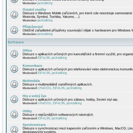
jacktalking
Moderátor
Ostatní značky
Diskuze o Windows Mobile zařízeních, pro které zde neexistuje samostatná 
Motorola, Symbol, Toshiba, Yakumo, ...).
jacktalking
Moderátor
Příslušenství
Obtížně zařaditelné příspěvky související nějak s hardwarem pro Windows M
jacktalking
Moderátor
Software
Office
Diskuze o aplikacích určených pro kancelářské a firemní využití, pro organiz
EiFeL96
jacktalking
Moderátoři
,
Komunikace
Diskuze o aplikacích určených pro telefonování nebo elektronickou komunika
EiFeL96
jacktalking
Moderátoři
,
Multimédia
Diskuze o multimediálně zaměřených aplikacích.
cHaOOs
EiFeL96
jacktalking
Moderátoři
,
,
Hry a volný čas
Diskuze o aplikacích určených pro zábavu, hobby, životní styl atp.
cHaOOs
EiFeL96
jacktalking
Moderátoři
,
,
Utility
Diskuze o nejrůznějších softwarových nástrojích.
EiFeL96
jacktalking
Moderátoři
,
Synchronizace
Diskuze o synchronizaci mezi kapesním zařízením a Windows, MacOS, Linux
desktopovými systémy.