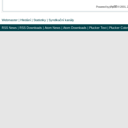
phpBB
Powered by
© 2001, 
Webmaster
|
Hledání
|
Statistiky
|
Syndikační kanály
RSS News
|
RSS Downloads
|
Atom News
|
Atom Downloads
|
Plucker Text
|
Plucker Color