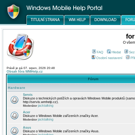
fo
O všem
FAQ
Hledat
Sez
Osobní nastavení
Při
Právě je pá 07. srpen, 2026 20:48
Obsah fóra WMHelp.cz
Fórum
Hardware
Servis
Diskuze o technických potížích a opravách Windows Mobile produktů (samo
http://servis.wmhelp.cz).
jacktalking
Moderátor
Acer
Diskuze o Windows Mobile zařízeních značky Acer.
jacktalking
Moderátor
Asus
Diskuze o Windows Mobile zařízeních značky Asus.
jacktalking
Moderátor