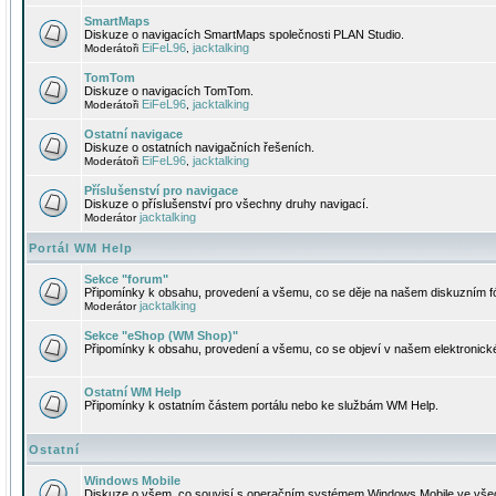
SmartMaps
Diskuze o navigacích SmartMaps společnosti PLAN Studio.
EiFeL96
jacktalking
Moderátoři
,
TomTom
Diskuze o navigacích TomTom.
EiFeL96
jacktalking
Moderátoři
,
Ostatní navigace
Diskuze o ostatních navigačních řešeních.
EiFeL96
jacktalking
Moderátoři
,
Příslušenství pro navigace
Diskuze o příslušenství pro všechny druhy navigací.
jacktalking
Moderátor
Portál WM Help
Sekce "forum"
Připomínky k obsahu, provedení a všemu, co se děje na našem diskuzním f
jacktalking
Moderátor
Sekce "eShop (WM Shop)"
Připomínky k obsahu, provedení a všemu, co se objeví v našem elektronic
Ostatní WM Help
Připomínky k ostatním částem portálu nebo ke službám WM Help.
Ostatní
Windows Mobile
Diskuze o všem, co souvisí s operačním systémem Windows Mobile ve všec