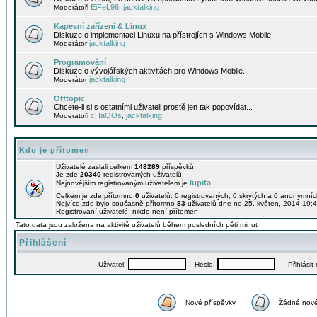
EiFeL96
jacktalking
Moderátoři
,
Kapesní zařízení & Linux
Diskuze o implementaci Linuxu na přístrojích s Windows Mobile.
jacktalking
Moderátor
Programování
Diskuze o vývojářských aktivitách pro Windows Mobile.
jacktalking
Moderátor
Offtopic
Chcete-li si s ostatními uživateli prostě jen tak popovídat...
cHaOOs
jacktalking
Moderátoři
,
Kdo je přítomen
Uživatelé zaslali celkem
148289
příspěvků.
Je zde
20340
registrovaných uživatelů.
lupita
Nejnovějším registrovaným uživatelem je
.
Celkem je zde přítomno
0
uživatelů: 0 registrovaných, 0 skrytých a 0 anonymní
Nejvíce zde bylo současně přítomno
83
uživatelů dne ne 25. květen, 2014 19:4
Registrovaní uživatelé: nikdo není přítomen
Tato data jsou založena na aktivitě uživatelů během posledních pěti minut
Přihlášení
Uživatel:
Heslo:
Přihlásit m
Nové příspěvky
Žádné nové