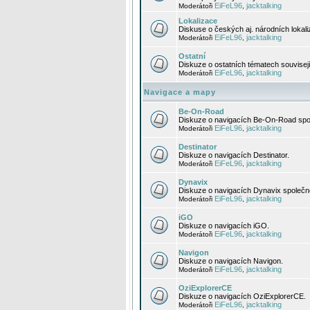
EiFeL96
jacktalking
Moderátoři
,
Lokalizace
Diskuse o českých aj. národních lokal
EiFeL96
jacktalking
Moderátoři
,
Ostatní
Diskuze o ostatních tématech souvisej
EiFeL96
jacktalking
Moderátoři
,
Navigace a mapy
Be-On-Road
Diskuze o navigacích Be-On-Road spol
EiFeL96
jacktalking
Moderátoři
,
Destinator
Diskuze o navigacích Destinator.
EiFeL96
jacktalking
Moderátoři
,
Dynavix
Diskuze o navigacích Dynavix společno
EiFeL96
jacktalking
Moderátoři
,
iGO
Diskuze o navigacích iGO.
EiFeL96
jacktalking
Moderátoři
,
Navigon
Diskuze o navigacích Navigon.
EiFeL96
jacktalking
Moderátoři
,
OziExplorerCE
Diskuze o navigacích OziExplorerCE.
EiFeL96
jacktalking
Moderátoři
,