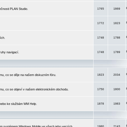
čnosti PLAN Studio.
1765
1869
1772
1823
ích.
1748
1788
ruhy navigací.
1748
1789
mu, co se děje na našem diskuzním fóru.
1823
2034
mu, co se objeví v našem elektronickém obchodu.
1750
1800
 nebo ke službám WM Help.
1878
1983
ím systémem Windows Mobile ve všech jeho verzích.
1980
2143