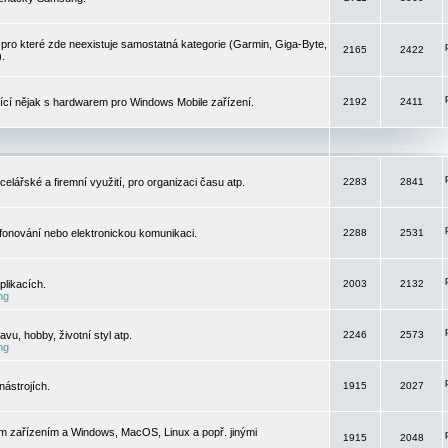
pro které zde neexistuje samostatná kategorie (Garmin, Giga-Byte,
2165
2422
).
jící nějak s hardwarem pro Windows Mobile zařízení.
2192
2411
elářské a firemní využití, pro organizaci času atp.
2283
2841
efonování nebo elektronickou komunikaci.
2288
2531
likacích.
2003
2132
ng
vu, hobby, životní styl atp.
2246
2573
ng
ástrojích.
1915
2027
m zařízením a Windows, MacOS, Linux a popř. jinými
1915
2048