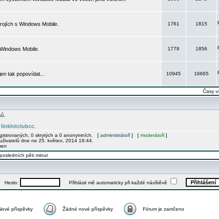
rojích s Windows Mobile.
1761
1815
 Windows Mobile.
1779
1856
 jen tak popovídat...
10945
16665
Časy u
ků.
linkhitclubcc
e
.
egistrovaných, 0 skrytých a 0 anonymních. [
administrátoři
] [
moderátoři
]
uživatelů dne ne 25. květen, 2014 19:44.
men
posledních pěti minut
Heslo:
Přihlásit mě automaticky při každé návštěvě
Nové příspěvky
Žádné nové příspěvky
Fórum je zamčeno