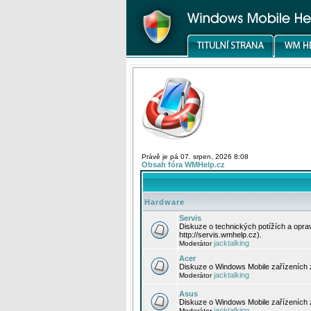
Právě je pá 07. srpen, 2026 8:08
Obsah fóra WMHelp.cz
Hardware
Servis
Diskuze o technických potížích a opr
http://servis.wmhelp.cz).
jacktalking
Moderátor
Acer
Diskuze o Windows Mobile zařízeních 
jacktalking
Moderátor
Asus
Diskuze o Windows Mobile zařízeních
jacktalking
Moderátor