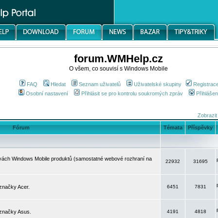
forum.WMHelp.cz
O všem, co souvisí s Windows Mobile
FAQ
Hledat
Seznam uživatelů
Uživatelské skupiny
Registrac
Osobní nastavení
Přihlásit se pro kontrolu soukromých zpráv
Přihlášen
Zobrazit
Fórum
Témata
Příspěvky
avách Windows Mobile produktů (samostatné webové rozhraní na
22932
31695
značky Acer.
6451
7831
 značky Asus.
4191
4818