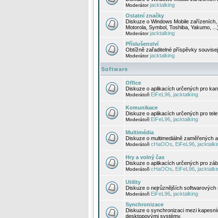
jacktalking
Moderátor
Ostatní značky
Diskuze o Windows Mobile zařízeních, 
Motorola, Symbol, Toshiba, Yakumo, ...
jacktalking
Moderátor
Příslušenství
Obtížně zařaditelné příspěvky souvise
jacktalking
Moderátor
Software
Office
Diskuze o aplikacích určených pro kanc
EiFeL96
jacktalking
Moderátoři
,
Komunikace
Diskuze o aplikacích určených pro tel
EiFeL96
jacktalking
Moderátoři
,
Multimédia
Diskuze o multimediálně zaměřených ap
cHaOOs
EiFeL96
jacktalki
Moderátoři
,
,
Hry a volný čas
Diskuze o aplikacích určených pro zába
cHaOOs
EiFeL96
jacktalki
Moderátoři
,
,
Utility
Diskuze o nejrůznějších softwarových n
EiFeL96
jacktalking
Moderátoři
,
Synchronizace
Diskuze o synchronizaci mezi kapesní
desktopovými systémy.