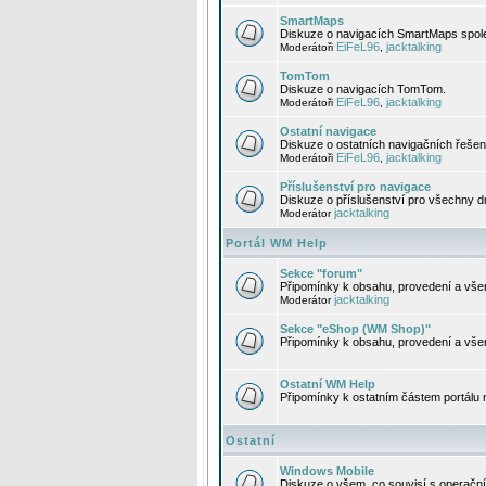
SmartMaps
Diskuze o navigacích SmartMaps spole
EiFeL96
jacktalking
Moderátoři
,
TomTom
Diskuze o navigacích TomTom.
EiFeL96
jacktalking
Moderátoři
,
Ostatní navigace
Diskuze o ostatních navigačních řešen
EiFeL96
jacktalking
Moderátoři
,
Příslušenství pro navigace
Diskuze o příslušenství pro všechny d
jacktalking
Moderátor
Portál WM Help
Sekce "forum"
Připomínky k obsahu, provedení a vše
jacktalking
Moderátor
Sekce "eShop (WM Shop)"
Připomínky k obsahu, provedení a vše
Ostatní WM Help
Připomínky k ostatním částem portálu
Ostatní
Windows Mobile
Diskuze o všem, co souvisí s operačn