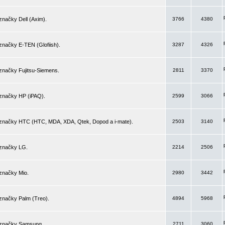
značky Dell (Axim).
3766
4380
značky E-TEN (Glofiish).
3287
4326
značky Fujitsu-Siemens.
2811
3370
 značky HP (iPAQ).
2599
3066
 značky HTC (HTC, MDA, XDA, Qtek, Dopod a i-mate).
2503
3140
 značky LG.
2214
2506
značky Mio.
2980
3442
značky Palm (Treo).
4894
5968
 značky Samsung.
2711
3060