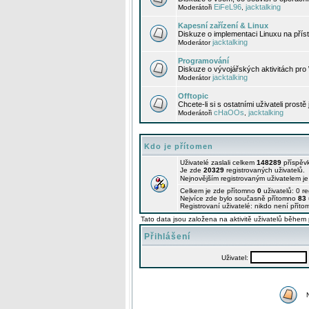
EiFeL96
jacktalking
Moderátoři
,
Kapesní zařízení & Linux
Diskuze o implementaci Linuxu na příst
jacktalking
Moderátor
Programování
Diskuze o vývojářských aktivitách pro
jacktalking
Moderátor
Offtopic
Chcete-li si s ostatními uživateli prostě
cHaOOs
jacktalking
Moderátoři
,
Kdo je přítomen
Uživatelé zaslali celkem
148289
příspěv
Je zde
20329
registrovaných uživatelů.
Nejnovějším registrovaným uživatelem j
Celkem je zde přítomno
0
uživatelů: 0 r
Nejvíce zde bylo současně přítomno
83
Registrovaní uživatelé: nikdo není příto
Tato data jsou založena na aktivitě uživatelů během 
Přihlášení
Uživatel: