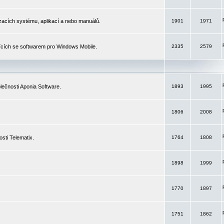
izacích systému, aplikací a nebo manuálů.
1901
1971
ících se softwarem pro Windows Mobile.
2335
2579
ečnosti Aponia Software.
1893
1995
1806
2008
sti Telematix.
1764
1808
1898
1999
1770
1897
1751
1862