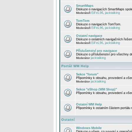
SmartMaps
Diskuze o navigacích SmartMaps spole
EiFeL96
jacktalking
Moderátoři
,
TomTom
Diskuze o navigacích TomTom.
EiFeL96
jacktalking
Moderátoři
,
Ostatní navigace
Diskuze o ostatních navigačních řešen
EiFeL96
jacktalking
Moderátoři
,
Příslušenství pro navigace
Diskuze o příslušenství pro všechny d
jacktalking
Moderátor
Portál WM Help
Sekce "forum"
Připomínky k obsahu, provedení a vše
jacktalking
Moderátor
Sekce "eShop (WM Shop)"
Připomínky k obsahu, provedení a vše
Ostatní WM Help
Připomínky k ostatním částem portálu
Ostatní
Windows Mobile
Diskuze o všem, co souvisí s operačn