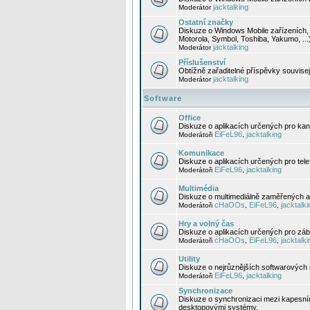
jacktalking
Moderátor
Ostatní značky
Diskuze o Windows Mobile zařízeních, 
Motorola, Symbol, Toshiba, Yakumo, ...
jacktalking
Moderátor
Příslušenství
Obtížně zařaditelné příspěvky souvise
jacktalking
Moderátor
Software
Office
Diskuze o aplikacích určených pro kanc
EiFeL96
jacktalking
Moderátoři
,
Komunikace
Diskuze o aplikacích určených pro tel
EiFeL96
jacktalking
Moderátoři
,
Multimédia
Diskuze o multimediálně zaměřených ap
cHaOOs
EiFeL96
jacktalki
Moderátoři
,
,
Hry a volný čas
Diskuze o aplikacích určených pro zába
cHaOOs
EiFeL96
jacktalki
Moderátoři
,
,
Utility
Diskuze o nejrůznějších softwarových n
EiFeL96
jacktalking
Moderátoři
,
Synchronizace
Diskuze o synchronizaci mezi kapesní
desktopovými systémy.