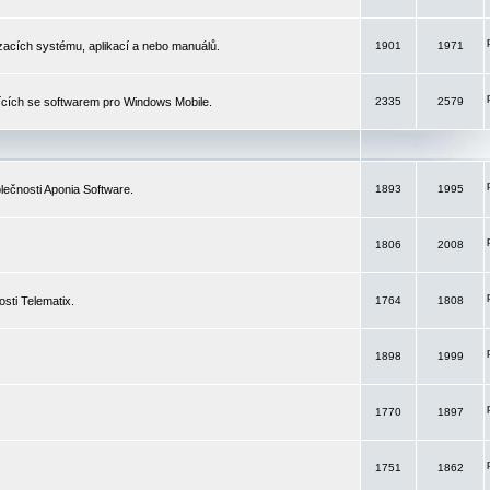
izacích systému, aplikací a nebo manuálů.
1901
1971
ících se softwarem pro Windows Mobile.
2335
2579
ečnosti Aponia Software.
1893
1995
1806
2008
sti Telematix.
1764
1808
1898
1999
1770
1897
1751
1862