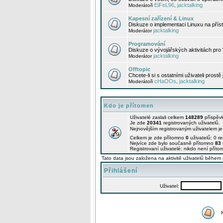
EiFeL96
jacktalking
Moderátoři
,
Kapesní zařízení & Linux
Diskuze o implementaci Linuxu na příst
jacktalking
Moderátor
Programování
Diskuze o vývojářských aktivitách pro
jacktalking
Moderátor
Offtopic
Chcete-li si s ostatními uživateli prostě
cHaOOs
jacktalking
Moderátoři
,
Kdo je přítomen
Uživatelé zaslali celkem
148289
příspěv
Je zde
20341
registrovaných uživatelů.
Nejnovějším registrovaným uživatelem j
Celkem je zde přítomno
0
uživatelů: 0 r
Nejvíce zde bylo současně přítomno
83
Registrovaní uživatelé: nikdo není příto
Tato data jsou založena na aktivitě uživatelů během 
Přihlášení
Uživatel: