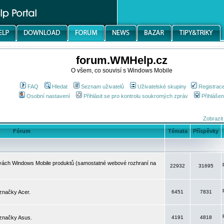
forum.WMHelp.cz
O všem, co souvisí s Windows Mobile
FAQ
Hledat
Seznam uživatelů
Uživatelské skupiny
Registrac
Osobní nastavení
Přihlásit se pro kontrolu soukromých zpráv
Přihlášen
Zobrazit
Fórum
Témata
Příspěvky
avách Windows Mobile produktů (samostatné webové rozhraní na
22932
31695
značky Acer.
6451
7831
 značky Asus.
4191
4818