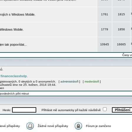
rojích s Windows Mobile.
1761
1815
 Windows Mobile.
1779
1856
 jen tak popovídat...
10945
16665
Časy u
ků.
financeclasshelp
e
.
egistrovaných, 0 skrytých a 0 anonymních. [
administrátoři
] [
moderátoři
]
uživatelů dne ne 25. květen, 2014 19:44.
men
posledních pěti minut
Heslo:
Přihlásit mě automaticky při každé návštěvě
Nové příspěvky
Žádné nové příspěvky
Fórum je zamčeno