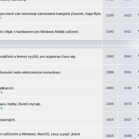
pro které zde neexistuje samostatná kategorie (Garmin, Giga-Byte,
2165
2422
).
jící nějak s hardwarem pro Windows Mobile zařízení.
2192
2411
elářské a firemní využití, pro organizaci času atp.
2283
2841
efonování nebo elektronickou komunikaci.
2288
2531
likacích.
2003
2132
ng
vu, hobby, životní styl atp.
2246
2573
ng
ástrojích.
1915
2027
m zařízením a Windows, MacOS, Linux a popř. jinými
1915
2048