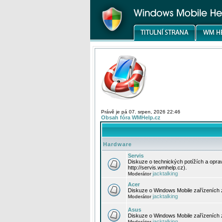
Právě je pá 07. srpen, 2026 22:46
Obsah fóra WMHelp.cz
Hardware
Servis
Diskuze o technických potížích a opr
http://servis.wmhelp.cz).
jacktalking
Moderátor
Acer
Diskuze o Windows Mobile zařízeních 
jacktalking
Moderátor
Asus
Diskuze o Windows Mobile zařízeních
jacktalking
Moderátor