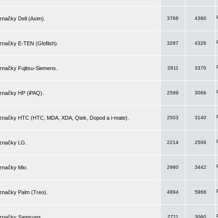
značky Dell (Axim).
3766
4380
značky E-TEN (Glofiish).
3287
4326
značky Fujitsu-Siemens.
2811
3370
 značky HP (iPAQ).
2599
3066
 značky HTC (HTC, MDA, XDA, Qtek, Dopod a i-mate).
2503
3140
 značky LG.
2214
2506
značky Mio.
2980
3442
značky Palm (Treo).
4894
5968
 značky Samsung.
2711
3060