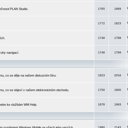
čnosti PLAN Studio.
1765
1869
1772
1823
ích.
1748
1788
ruhy navigací.
1748
1789
mu, co se děje na našem diskuzním fóru.
1823
2034
mu, co se objeví v našem elektronickém obchodu.
1750
1800
 nebo ke službám WM Help.
1878
1983
ím systémem Windows Mobile ve všech jeho verzích.
1980
2143