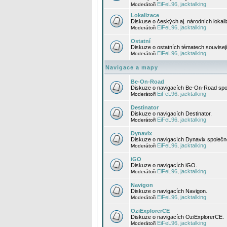
EiFeL96
jacktalking
Moderátoři
,
Lokalizace
Diskuse o českých aj. národních lokal
EiFeL96
jacktalking
Moderátoři
,
Ostatní
Diskuze o ostatních tématech souvisej
EiFeL96
jacktalking
Moderátoři
,
Navigace a mapy
Be-On-Road
Diskuze o navigacích Be-On-Road spol
EiFeL96
jacktalking
Moderátoři
,
Destinator
Diskuze o navigacích Destinator.
EiFeL96
jacktalking
Moderátoři
,
Dynavix
Diskuze o navigacích Dynavix společno
EiFeL96
jacktalking
Moderátoři
,
iGO
Diskuze o navigacích iGO.
EiFeL96
jacktalking
Moderátoři
,
Navigon
Diskuze o navigacích Navigon.
EiFeL96
jacktalking
Moderátoři
,
OziExplorerCE
Diskuze o navigacích OziExplorerCE.
EiFeL96
jacktalking
Moderátoři
,