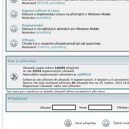
EiFeL96
jacktalking
Moderátoři
,
Kapesní zařízení & Linux
Diskuze o implementaci Linuxu na přístrojích s Windows Mobile.
jacktalking
Moderátor
Programování
Diskuze o vývojářských aktivitách pro Windows Mobile.
jacktalking
Moderátor
Offtopic
Chcete-li si s ostatními uživateli prostě jen tak popovídat...
cHaOOs
jacktalking
Moderátoři
,
Kdo je přítomen
Uživatelé zaslali celkem
148289
příspěvků.
Je zde
20318
registrovaných uživatelů.
gg88biz2
Nejnovějším registrovaným uživatelem je
.
Celkem je zde přítomno
0
uživatelů: 0 registrovaných, 0 skrytých a 0 anonymní
Nejvíce zde bylo současně přítomno
83
uživatelů dne ne 25. květen, 2014 19:4
Registrovaní uživatelé: nikdo není přítomen
Tato data jsou založena na aktivitě uživatelů během posledních pěti minut
Přihlášení
Uživatel:
Heslo:
Přihlásit m
Nové příspěvky
Žádné nové