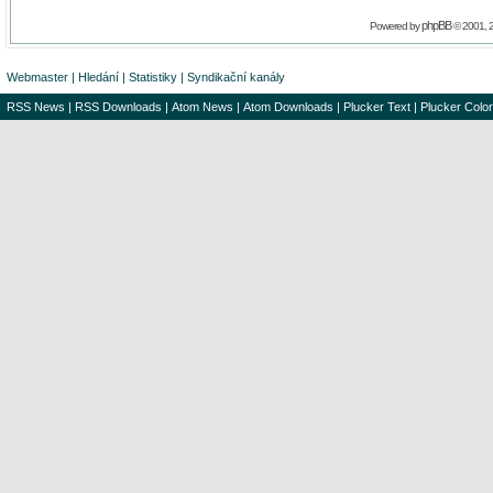
phpBB
Powered by
© 2001, 
Webmaster
|
Hledání
|
Statistiky
|
Syndikační kanály
RSS News
|
RSS Downloads
|
Atom News
|
Atom Downloads
|
Plucker Text
|
Plucker Color