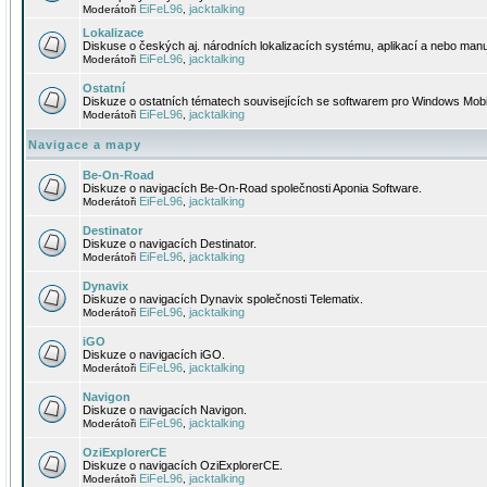
EiFeL96
jacktalking
Moderátoři
,
Lokalizace
Diskuse o českých aj. národních lokalizacích systému, aplikací a nebo manu
EiFeL96
jacktalking
Moderátoři
,
Ostatní
Diskuze o ostatních tématech souvisejících se softwarem pro Windows Mobi
EiFeL96
jacktalking
Moderátoři
,
Navigace a mapy
Be-On-Road
Diskuze o navigacích Be-On-Road společnosti Aponia Software.
EiFeL96
jacktalking
Moderátoři
,
Destinator
Diskuze o navigacích Destinator.
EiFeL96
jacktalking
Moderátoři
,
Dynavix
Diskuze o navigacích Dynavix společnosti Telematix.
EiFeL96
jacktalking
Moderátoři
,
iGO
Diskuze o navigacích iGO.
EiFeL96
jacktalking
Moderátoři
,
Navigon
Diskuze o navigacích Navigon.
EiFeL96
jacktalking
Moderátoři
,
OziExplorerCE
Diskuze o navigacích OziExplorerCE.
EiFeL96
jacktalking
Moderátoři
,