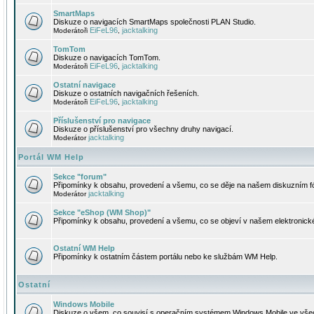
SmartMaps
Diskuze o navigacích SmartMaps společnosti PLAN Studio.
EiFeL96
jacktalking
Moderátoři
,
TomTom
Diskuze o navigacích TomTom.
EiFeL96
jacktalking
Moderátoři
,
Ostatní navigace
Diskuze o ostatních navigačních řešeních.
EiFeL96
jacktalking
Moderátoři
,
Příslušenství pro navigace
Diskuze o příslušenství pro všechny druhy navigací.
jacktalking
Moderátor
Portál WM Help
Sekce "forum"
Připomínky k obsahu, provedení a všemu, co se děje na našem diskuzním f
jacktalking
Moderátor
Sekce "eShop (WM Shop)"
Připomínky k obsahu, provedení a všemu, co se objeví v našem elektronic
Ostatní WM Help
Připomínky k ostatním částem portálu nebo ke službám WM Help.
Ostatní
Windows Mobile
Diskuze o všem, co souvisí s operačním systémem Windows Mobile ve všec