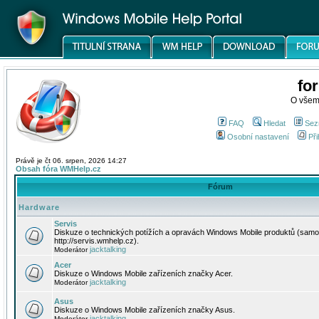
fo
O všem
FAQ
Hledat
Sez
Osobní nastavení
Při
Právě je čt 06. srpen, 2026 14:27
Obsah fóra WMHelp.cz
Fórum
Hardware
Servis
Diskuze o technických potížích a opravách Windows Mobile produktů (samo
http://servis.wmhelp.cz).
jacktalking
Moderátor
Acer
Diskuze o Windows Mobile zařízeních značky Acer.
jacktalking
Moderátor
Asus
Diskuze o Windows Mobile zařízeních značky Asus.
jacktalking
Moderátor