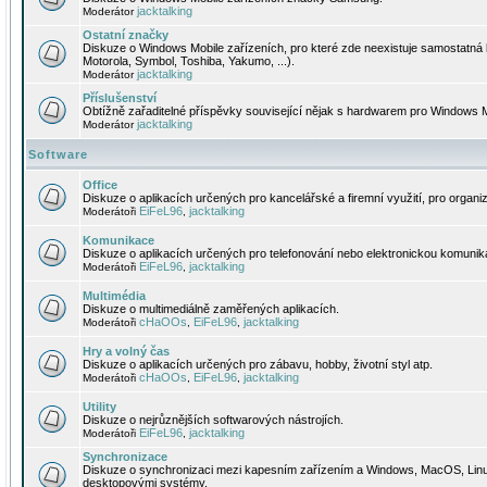
jacktalking
Moderátor
Ostatní značky
Diskuze o Windows Mobile zařízeních, pro které zde neexistuje samostatná 
Motorola, Symbol, Toshiba, Yakumo, ...).
jacktalking
Moderátor
Příslušenství
Obtížně zařaditelné příspěvky související nějak s hardwarem pro Windows M
jacktalking
Moderátor
Software
Office
Diskuze o aplikacích určených pro kancelářské a firemní využití, pro organiz
EiFeL96
jacktalking
Moderátoři
,
Komunikace
Diskuze o aplikacích určených pro telefonování nebo elektronickou komunika
EiFeL96
jacktalking
Moderátoři
,
Multimédia
Diskuze o multimediálně zaměřených aplikacích.
cHaOOs
EiFeL96
jacktalking
Moderátoři
,
,
Hry a volný čas
Diskuze o aplikacích určených pro zábavu, hobby, životní styl atp.
cHaOOs
EiFeL96
jacktalking
Moderátoři
,
,
Utility
Diskuze o nejrůznějších softwarových nástrojích.
EiFeL96
jacktalking
Moderátoři
,
Synchronizace
Diskuze o synchronizaci mezi kapesním zařízením a Windows, MacOS, Linux
desktopovými systémy.