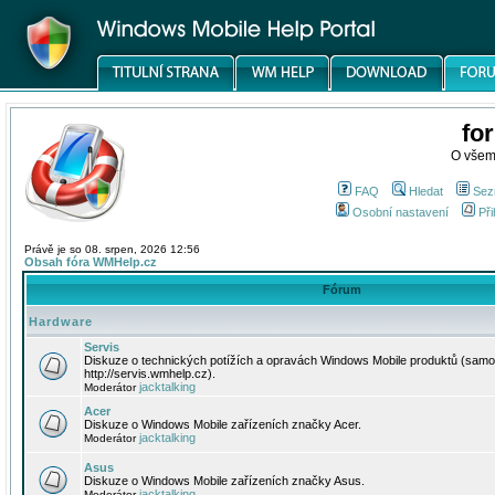
fo
O všem
FAQ
Hledat
Sez
Osobní nastavení
Při
Právě je so 08. srpen, 2026 12:56
Obsah fóra WMHelp.cz
Fórum
Hardware
Servis
Diskuze o technických potížích a opravách Windows Mobile produktů (samo
http://servis.wmhelp.cz).
jacktalking
Moderátor
Acer
Diskuze o Windows Mobile zařízeních značky Acer.
jacktalking
Moderátor
Asus
Diskuze o Windows Mobile zařízeních značky Asus.
jacktalking
Moderátor