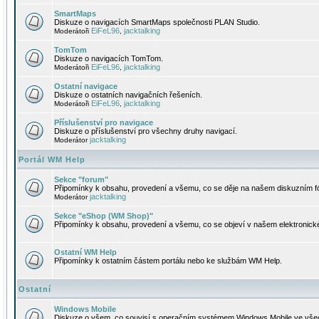
SmartMaps
Diskuze o navigacích SmartMaps společnosti PLAN Studio.
EiFeL96
jacktalking
Moderátoři
,
TomTom
Diskuze o navigacích TomTom.
EiFeL96
jacktalking
Moderátoři
,
Ostatní navigace
Diskuze o ostatních navigačních řešeních.
EiFeL96
jacktalking
Moderátoři
,
Příslušenství pro navigace
Diskuze o příslušenství pro všechny druhy navigací.
jacktalking
Moderátor
Portál WM Help
Sekce "forum"
Připomínky k obsahu, provedení a všemu, co se děje na našem diskuzním f
jacktalking
Moderátor
Sekce "eShop (WM Shop)"
Připomínky k obsahu, provedení a všemu, co se objeví v našem elektronic
Ostatní WM Help
Připomínky k ostatním částem portálu nebo ke službám WM Help.
Ostatní
Windows Mobile
Diskuze o všem, co souvisí s operačním systémem Windows Mobile ve všec