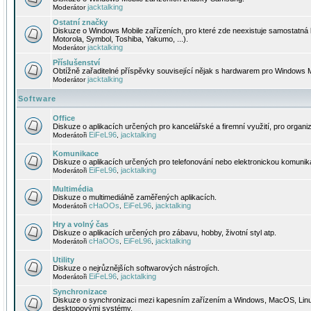
jacktalking
Moderátor
Ostatní značky
Diskuze o Windows Mobile zařízeních, pro které zde neexistuje samostatná 
Motorola, Symbol, Toshiba, Yakumo, ...).
jacktalking
Moderátor
Příslušenství
Obtížně zařaditelné příspěvky související nějak s hardwarem pro Windows M
jacktalking
Moderátor
Software
Office
Diskuze o aplikacích určených pro kancelářské a firemní využití, pro organiz
EiFeL96
jacktalking
Moderátoři
,
Komunikace
Diskuze o aplikacích určených pro telefonování nebo elektronickou komunika
EiFeL96
jacktalking
Moderátoři
,
Multimédia
Diskuze o multimediálně zaměřených aplikacích.
cHaOOs
EiFeL96
jacktalking
Moderátoři
,
,
Hry a volný čas
Diskuze o aplikacích určených pro zábavu, hobby, životní styl atp.
cHaOOs
EiFeL96
jacktalking
Moderátoři
,
,
Utility
Diskuze o nejrůznějších softwarových nástrojích.
EiFeL96
jacktalking
Moderátoři
,
Synchronizace
Diskuze o synchronizaci mezi kapesním zařízením a Windows, MacOS, Linux
desktopovými systémy.