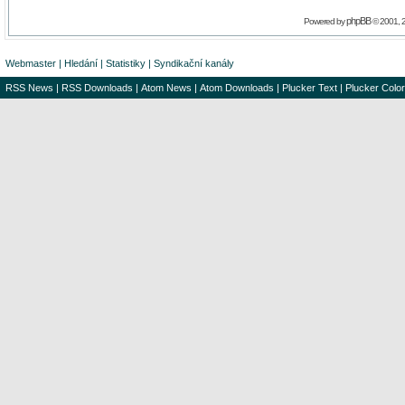
phpBB
Powered by
© 2001, 
Webmaster
|
Hledání
|
Statistiky
|
Syndikační kanály
RSS News
|
RSS Downloads
|
Atom News
|
Atom Downloads
|
Plucker Text
|
Plucker Color