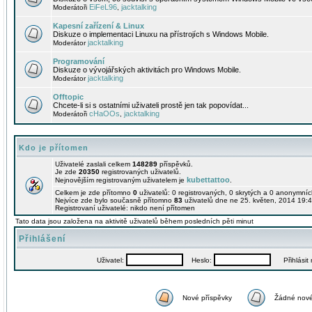
EiFeL96
jacktalking
Moderátoři
,
Kapesní zařízení & Linux
Diskuze o implementaci Linuxu na přístrojích s Windows Mobile.
jacktalking
Moderátor
Programování
Diskuze o vývojářských aktivitách pro Windows Mobile.
jacktalking
Moderátor
Offtopic
Chcete-li si s ostatními uživateli prostě jen tak popovídat...
cHaOOs
jacktalking
Moderátoři
,
Kdo je přítomen
Uživatelé zaslali celkem
148289
příspěvků.
Je zde
20350
registrovaných uživatelů.
kubettattoo
Nejnovějším registrovaným uživatelem je
.
Celkem je zde přítomno
0
uživatelů: 0 registrovaných, 0 skrytých a 0 anonymní
Nejvíce zde bylo současně přítomno
83
uživatelů dne ne 25. květen, 2014 19:4
Registrovaní uživatelé: nikdo není přítomen
Tato data jsou založena na aktivitě uživatelů během posledních pěti minut
Přihlášení
Uživatel:
Heslo:
Přihlásit m
Nové příspěvky
Žádné nové