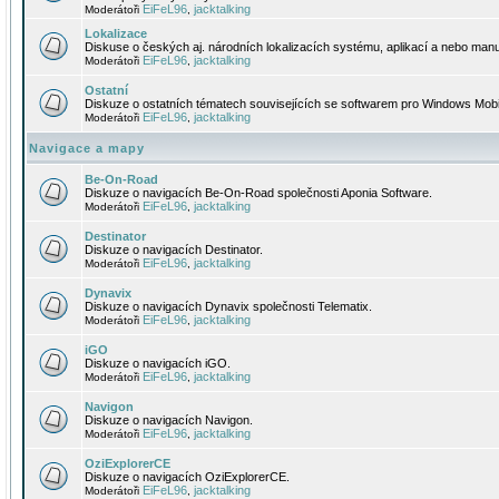
EiFeL96
jacktalking
Moderátoři
,
Lokalizace
Diskuse o českých aj. národních lokalizacích systému, aplikací a nebo manu
EiFeL96
jacktalking
Moderátoři
,
Ostatní
Diskuze o ostatních tématech souvisejících se softwarem pro Windows Mobi
EiFeL96
jacktalking
Moderátoři
,
Navigace a mapy
Be-On-Road
Diskuze o navigacích Be-On-Road společnosti Aponia Software.
EiFeL96
jacktalking
Moderátoři
,
Destinator
Diskuze o navigacích Destinator.
EiFeL96
jacktalking
Moderátoři
,
Dynavix
Diskuze o navigacích Dynavix společnosti Telematix.
EiFeL96
jacktalking
Moderátoři
,
iGO
Diskuze o navigacích iGO.
EiFeL96
jacktalking
Moderátoři
,
Navigon
Diskuze o navigacích Navigon.
EiFeL96
jacktalking
Moderátoři
,
OziExplorerCE
Diskuze o navigacích OziExplorerCE.
EiFeL96
jacktalking
Moderátoři
,