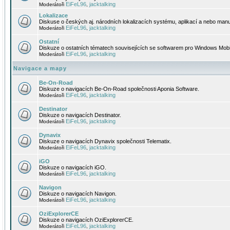
EiFeL96
jacktalking
Moderátoři
,
Lokalizace
Diskuse o českých aj. národních lokalizacích systému, aplikací a nebo manu
EiFeL96
jacktalking
Moderátoři
,
Ostatní
Diskuze o ostatních tématech souvisejících se softwarem pro Windows Mobi
EiFeL96
jacktalking
Moderátoři
,
Navigace a mapy
Be-On-Road
Diskuze o navigacích Be-On-Road společnosti Aponia Software.
EiFeL96
jacktalking
Moderátoři
,
Destinator
Diskuze o navigacích Destinator.
EiFeL96
jacktalking
Moderátoři
,
Dynavix
Diskuze o navigacích Dynavix společnosti Telematix.
EiFeL96
jacktalking
Moderátoři
,
iGO
Diskuze o navigacích iGO.
EiFeL96
jacktalking
Moderátoři
,
Navigon
Diskuze o navigacích Navigon.
EiFeL96
jacktalking
Moderátoři
,
OziExplorerCE
Diskuze o navigacích OziExplorerCE.
EiFeL96
jacktalking
Moderátoři
,