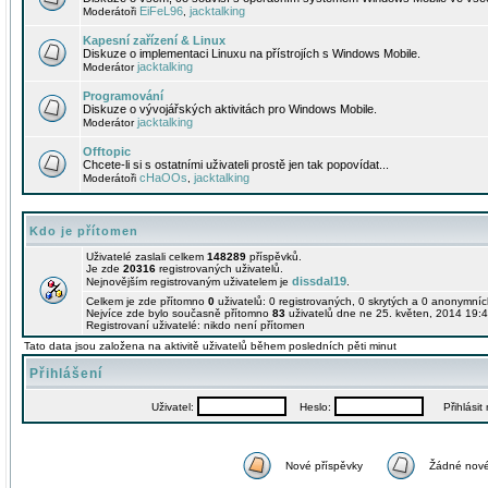
EiFeL96
jacktalking
Moderátoři
,
Kapesní zařízení & Linux
Diskuze o implementaci Linuxu na přístrojích s Windows Mobile.
jacktalking
Moderátor
Programování
Diskuze o vývojářských aktivitách pro Windows Mobile.
jacktalking
Moderátor
Offtopic
Chcete-li si s ostatními uživateli prostě jen tak popovídat...
cHaOOs
jacktalking
Moderátoři
,
Kdo je přítomen
Uživatelé zaslali celkem
148289
příspěvků.
Je zde
20316
registrovaných uživatelů.
dissdal19
Nejnovějším registrovaným uživatelem je
.
Celkem je zde přítomno
0
uživatelů: 0 registrovaných, 0 skrytých a 0 anonymní
Nejvíce zde bylo současně přítomno
83
uživatelů dne ne 25. květen, 2014 19:4
Registrovaní uživatelé: nikdo není přítomen
Tato data jsou založena na aktivitě uživatelů během posledních pěti minut
Přihlášení
Uživatel:
Heslo:
Přihlásit m
Nové příspěvky
Žádné nové