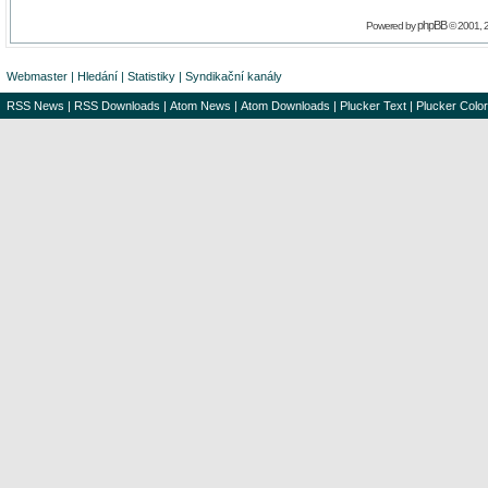
phpBB
Powered by
© 2001, 
Webmaster
|
Hledání
|
Statistiky
|
Syndikační kanály
RSS News
|
RSS Downloads
|
Atom News
|
Atom Downloads
|
Plucker Text
|
Plucker Color