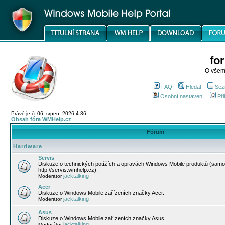
fo
O všem
FAQ
Hledat
Sez
Osobní nastavení
Při
Právě je čt 06. srpen, 2026 4:36
Obsah fóra WMHelp.cz
Fórum
Hardware
Servis
Diskuze o technických potížích a opravách Windows Mobile produktů (samo
http://servis.wmhelp.cz).
jacktalking
Moderátor
Acer
Diskuze o Windows Mobile zařízeních značky Acer.
jacktalking
Moderátor
Asus
Diskuze o Windows Mobile zařízeních značky Asus.
jacktalking
Moderátor