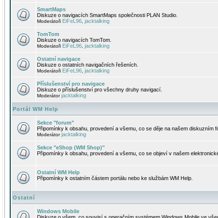
SmartMaps
Diskuze o navigacích SmartMaps společnosti PLAN Studio.
EiFeL96
jacktalking
Moderátoři
,
TomTom
Diskuze o navigacích TomTom.
EiFeL96
jacktalking
Moderátoři
,
Ostatní navigace
Diskuze o ostatních navigačních řešeních.
EiFeL96
jacktalking
Moderátoři
,
Příslušenství pro navigace
Diskuze o příslušenství pro všechny druhy navigací.
jacktalking
Moderátor
Portál WM Help
Sekce "forum"
Připomínky k obsahu, provedení a všemu, co se děje na našem diskuzním f
jacktalking
Moderátor
Sekce "eShop (WM Shop)"
Připomínky k obsahu, provedení a všemu, co se objeví v našem elektronic
Ostatní WM Help
Připomínky k ostatním částem portálu nebo ke službám WM Help.
Ostatní
Windows Mobile
Diskuze o všem, co souvisí s operačním systémem Windows Mobile ve všec