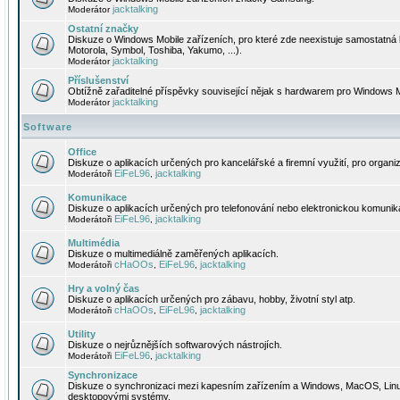
jacktalking
Moderátor
Ostatní značky
Diskuze o Windows Mobile zařízeních, pro které zde neexistuje samostatná 
Motorola, Symbol, Toshiba, Yakumo, ...).
jacktalking
Moderátor
Příslušenství
Obtížně zařaditelné příspěvky související nějak s hardwarem pro Windows M
jacktalking
Moderátor
Software
Office
Diskuze o aplikacích určených pro kancelářské a firemní využití, pro organiz
EiFeL96
jacktalking
Moderátoři
,
Komunikace
Diskuze o aplikacích určených pro telefonování nebo elektronickou komunika
EiFeL96
jacktalking
Moderátoři
,
Multimédia
Diskuze o multimediálně zaměřených aplikacích.
cHaOOs
EiFeL96
jacktalking
Moderátoři
,
,
Hry a volný čas
Diskuze o aplikacích určených pro zábavu, hobby, životní styl atp.
cHaOOs
EiFeL96
jacktalking
Moderátoři
,
,
Utility
Diskuze o nejrůznějších softwarových nástrojích.
EiFeL96
jacktalking
Moderátoři
,
Synchronizace
Diskuze o synchronizaci mezi kapesním zařízením a Windows, MacOS, Linux
desktopovými systémy.