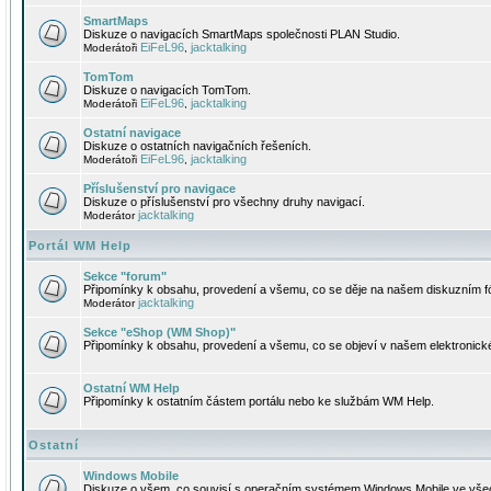
SmartMaps
Diskuze o navigacích SmartMaps společnosti PLAN Studio.
EiFeL96
jacktalking
Moderátoři
,
TomTom
Diskuze o navigacích TomTom.
EiFeL96
jacktalking
Moderátoři
,
Ostatní navigace
Diskuze o ostatních navigačních řešeních.
EiFeL96
jacktalking
Moderátoři
,
Příslušenství pro navigace
Diskuze o příslušenství pro všechny druhy navigací.
jacktalking
Moderátor
Portál WM Help
Sekce "forum"
Připomínky k obsahu, provedení a všemu, co se děje na našem diskuzním f
jacktalking
Moderátor
Sekce "eShop (WM Shop)"
Připomínky k obsahu, provedení a všemu, co se objeví v našem elektronic
Ostatní WM Help
Připomínky k ostatním částem portálu nebo ke službám WM Help.
Ostatní
Windows Mobile
Diskuze o všem, co souvisí s operačním systémem Windows Mobile ve všec