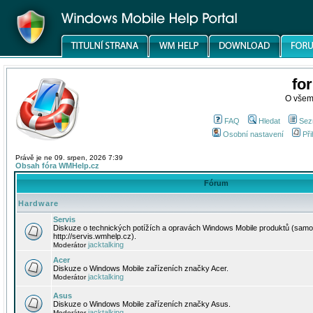
fo
O všem
FAQ
Hledat
Sez
Osobní nastavení
Při
Právě je ne 09. srpen, 2026 7:39
Obsah fóra WMHelp.cz
Fórum
Hardware
Servis
Diskuze o technických potížích a opravách Windows Mobile produktů (samo
http://servis.wmhelp.cz).
jacktalking
Moderátor
Acer
Diskuze o Windows Mobile zařízeních značky Acer.
jacktalking
Moderátor
Asus
Diskuze o Windows Mobile zařízeních značky Asus.
jacktalking
Moderátor