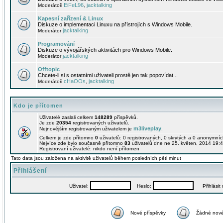
EiFeL96
jacktalking
Moderátoři
,
Kapesní zařízení & Linux
Diskuze o implementaci Linuxu na přístrojích s Windows Mobile.
jacktalking
Moderátor
Programování
Diskuze o vývojářských aktivitách pro Windows Mobile.
jacktalking
Moderátor
Offtopic
Chcete-li si s ostatními uživateli prostě jen tak popovídat...
cHaOOs
jacktalking
Moderátoři
,
Kdo je přítomen
Uživatelé zaslali celkem
148289
příspěvků.
Je zde
20354
registrovaných uživatelů.
m3liveplay
Nejnovějším registrovaným uživatelem je
.
Celkem je zde přítomno
0
uživatelů: 0 registrovaných, 0 skrytých a 0 anonymní
Nejvíce zde bylo současně přítomno
83
uživatelů dne ne 25. květen, 2014 19:4
Registrovaní uživatelé: nikdo není přítomen
Tato data jsou založena na aktivitě uživatelů během posledních pěti minut
Přihlášení
Uživatel:
Heslo:
Přihlásit m
Nové příspěvky
Žádné nové