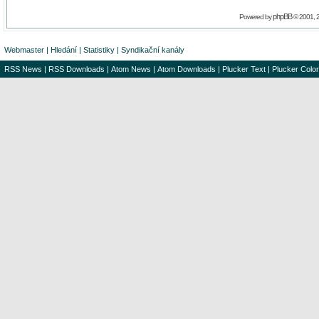
phpBB
Powered by
© 2001, 
Webmaster
|
Hledání
|
Statistiky
|
Syndikační kanály
RSS News
|
RSS Downloads
|
Atom News
|
Atom Downloads
|
Plucker Text
|
Plucker Color