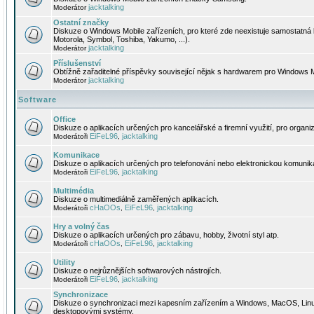
jacktalking
Moderátor
Ostatní značky
Diskuze o Windows Mobile zařízeních, pro které zde neexistuje samostatná 
Motorola, Symbol, Toshiba, Yakumo, ...).
jacktalking
Moderátor
Příslušenství
Obtížně zařaditelné příspěvky související nějak s hardwarem pro Windows M
jacktalking
Moderátor
Software
Office
Diskuze o aplikacích určených pro kancelářské a firemní využití, pro organiz
EiFeL96
jacktalking
Moderátoři
,
Komunikace
Diskuze o aplikacích určených pro telefonování nebo elektronickou komunika
EiFeL96
jacktalking
Moderátoři
,
Multimédia
Diskuze o multimediálně zaměřených aplikacích.
cHaOOs
EiFeL96
jacktalking
Moderátoři
,
,
Hry a volný čas
Diskuze o aplikacích určených pro zábavu, hobby, životní styl atp.
cHaOOs
EiFeL96
jacktalking
Moderátoři
,
,
Utility
Diskuze o nejrůznějších softwarových nástrojích.
EiFeL96
jacktalking
Moderátoři
,
Synchronizace
Diskuze o synchronizaci mezi kapesním zařízením a Windows, MacOS, Linux
desktopovými systémy.