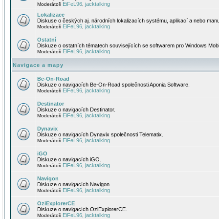
EiFeL96
jacktalking
Moderátoři
,
Lokalizace
Diskuse o českých aj. národních lokalizacích systému, aplikací a nebo manu
EiFeL96
jacktalking
Moderátoři
,
Ostatní
Diskuze o ostatních tématech souvisejících se softwarem pro Windows Mobi
EiFeL96
jacktalking
Moderátoři
,
Navigace a mapy
Be-On-Road
Diskuze o navigacích Be-On-Road společnosti Aponia Software.
EiFeL96
jacktalking
Moderátoři
,
Destinator
Diskuze o navigacích Destinator.
EiFeL96
jacktalking
Moderátoři
,
Dynavix
Diskuze o navigacích Dynavix společnosti Telematix.
EiFeL96
jacktalking
Moderátoři
,
iGO
Diskuze o navigacích iGO.
EiFeL96
jacktalking
Moderátoři
,
Navigon
Diskuze o navigacích Navigon.
EiFeL96
jacktalking
Moderátoři
,
OziExplorerCE
Diskuze o navigacích OziExplorerCE.
EiFeL96
jacktalking
Moderátoři
,