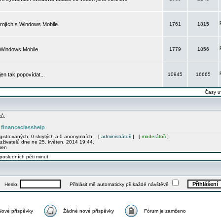
rojích s Windows Mobile.
1761
1815
 Windows Mobile.
1779
1856
 jen tak popovídat...
10945
16665
Časy u
ků.
financeclasshelp
e
.
egistrovaných, 0 skrytých a 0 anonymních. [
administrátoři
] [
moderátoři
]
uživatelů dne ne 25. květen, 2014 19:44.
men
posledních pěti minut
Heslo:
Přihlásit mě automaticky při každé návštěvě
Nové příspěvky
Žádné nové příspěvky
Fórum je zamčeno