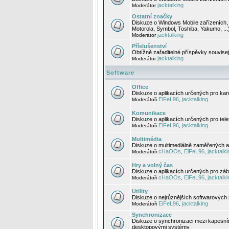
jacktalking
Moderátor
Ostatní značky
Diskuze o Windows Mobile zařízeních, 
Motorola, Symbol, Toshiba, Yakumo, ...
jacktalking
Moderátor
Příslušenství
Obtížně zařaditelné příspěvky souvise
jacktalking
Moderátor
Software
Office
Diskuze o aplikacích určených pro kanc
EiFeL96
jacktalking
Moderátoři
,
Komunikace
Diskuze o aplikacích určených pro tel
EiFeL96
jacktalking
Moderátoři
,
Multimédia
Diskuze o multimediálně zaměřených ap
cHaOOs
EiFeL96
jacktalki
Moderátoři
,
,
Hry a volný čas
Diskuze o aplikacích určených pro zába
cHaOOs
EiFeL96
jacktalki
Moderátoři
,
,
Utility
Diskuze o nejrůznějších softwarových n
EiFeL96
jacktalking
Moderátoři
,
Synchronizace
Diskuze o synchronizaci mezi kapesní
desktopovými systémy.