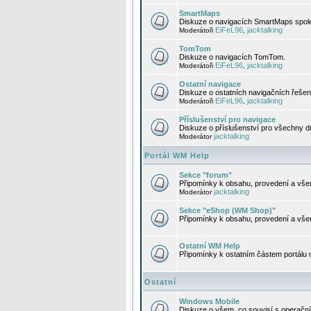
SmartMaps
Diskuze o navigacích SmartMaps spole
EiFeL96
jacktalking
Moderátoři
,
TomTom
Diskuze o navigacích TomTom.
EiFeL96
jacktalking
Moderátoři
,
Ostatní navigace
Diskuze o ostatních navigačních řešen
EiFeL96
jacktalking
Moderátoři
,
Příslušenství pro navigace
Diskuze o příslušenství pro všechny d
jacktalking
Moderátor
Portál WM Help
Sekce "forum"
Připomínky k obsahu, provedení a vše
jacktalking
Moderátor
Sekce "eShop (WM Shop)"
Připomínky k obsahu, provedení a vše
Ostatní WM Help
Připomínky k ostatním částem portálu
Ostatní
Windows Mobile
Diskuze o všem, co souvisí s operačn