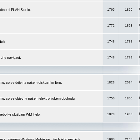
čnosti PLAN Studio.
1765
1869
1772
1823
ích.
1748
1788
ruhy navigací.
1748
1789
mu, co se děje na našem diskuzním fóru.
1823
2034
mu, co se objeví v našem elektronickém obchodu.
1750
1800
 nebo ke službám WM Help.
1878
1983
ím systémem Windows Mobile ve všech jeho verzích.
1980
2143