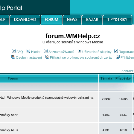
forum.WMHelp.cz
O všem, co souvisí s Windows Mobile
FAQ
Hledat
Seznam uživatelů
Uživatelské skupiny
Registrac
Osobní nastavení
Přihlásit se pro kontrolu soukromých zpráv
Přihlášen
Zobrazit
Fórum
Témata
Příspěvky
avách Windows Mobile produktů (samostatné webové rozhraní na
22932
31695
značky Acer.
6451
7831
 značky Asus.
4191
4818