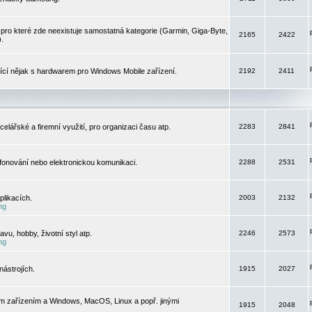
pro které zde neexistuje samostatná kategorie (Garmin, Giga-Byte,
2165
2422
).
jící nějak s hardwarem pro Windows Mobile zařízení.
2192
2411
elářské a firemní využití, pro organizaci času atp.
2283
2841
efonování nebo elektronickou komunikaci.
2288
2531
likacích.
2003
2132
ng
vu, hobby, životní styl atp.
2246
2573
ng
ástrojích.
1915
2027
m zařízením a Windows, MacOS, Linux a popř. jinými
1915
2048