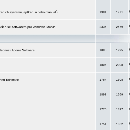
izacích systému, aplikací a nebo manuálů.
1901
1971
ících se softwarem pro Windows Mobile.
2335
2579
ečnosti Aponia Software.
1893
1995
1806
2008
sti Telematix.
1764
1808
1898
1999
1770
1897
1751
1862