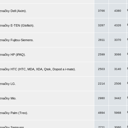
značky Dell (Axim).
3766
4380
značky E-TEN (Glofiish).
3287
4326
značky Fujitsu-Siemens.
2811
3370
 značky HP (iPAQ).
2599
3066
 značky HTC (HTC, MDA, XDA, Qtek, Dopod a i-mate).
2503
3140
 značky LG.
2214
2506
značky Mio.
2980
3442
značky Palm (Treo).
4894
5968
 značky Samsung.
2711
3060