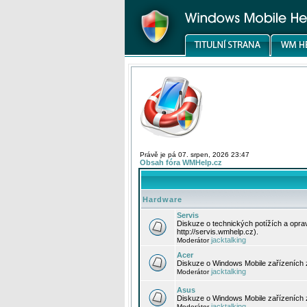
Právě je pá 07. srpen, 2026 23:47
Obsah fóra WMHelp.cz
Hardware
Servis
Diskuze o technických potížích a opr
http://servis.wmhelp.cz).
jacktalking
Moderátor
Acer
Diskuze o Windows Mobile zařízeních 
jacktalking
Moderátor
Asus
Diskuze o Windows Mobile zařízeních
jacktalking
Moderátor