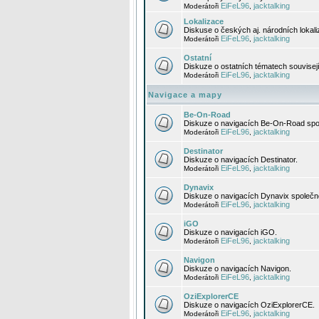
EiFeL96
jacktalking
Moderátoři
,
Lokalizace
Diskuse o českých aj. národních lokal
EiFeL96
jacktalking
Moderátoři
,
Ostatní
Diskuze o ostatních tématech souvisej
EiFeL96
jacktalking
Moderátoři
,
Navigace a mapy
Be-On-Road
Diskuze o navigacích Be-On-Road spol
EiFeL96
jacktalking
Moderátoři
,
Destinator
Diskuze o navigacích Destinator.
EiFeL96
jacktalking
Moderátoři
,
Dynavix
Diskuze o navigacích Dynavix společno
EiFeL96
jacktalking
Moderátoři
,
iGO
Diskuze o navigacích iGO.
EiFeL96
jacktalking
Moderátoři
,
Navigon
Diskuze o navigacích Navigon.
EiFeL96
jacktalking
Moderátoři
,
OziExplorerCE
Diskuze o navigacích OziExplorerCE.
EiFeL96
jacktalking
Moderátoři
,