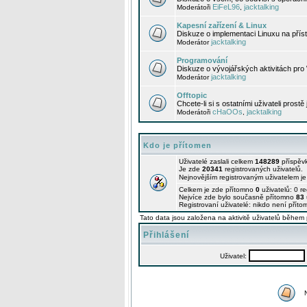
EiFeL96
jacktalking
Moderátoři
,
Kapesní zařízení & Linux
Diskuze o implementaci Linuxu na příst
jacktalking
Moderátor
Programování
Diskuze o vývojářských aktivitách pro
jacktalking
Moderátor
Offtopic
Chcete-li si s ostatními uživateli prostě
cHaOOs
jacktalking
Moderátoři
,
Kdo je přítomen
Uživatelé zaslali celkem
148289
příspěv
Je zde
20341
registrovaných uživatelů.
Nejnovějším registrovaným uživatelem j
Celkem je zde přítomno
0
uživatelů: 0 r
Nejvíce zde bylo současně přítomno
83
Registrovaní uživatelé: nikdo není příto
Tato data jsou založena na aktivitě uživatelů během 
Přihlášení
Uživatel: