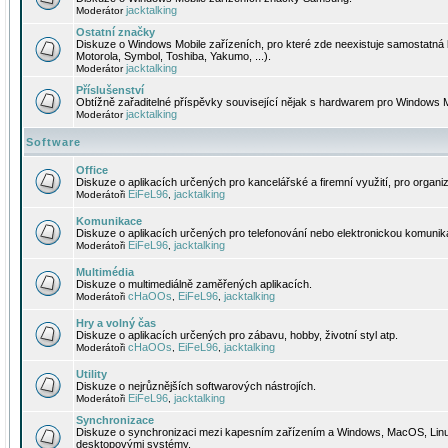
jacktalking
Moderátor
Ostatní značky
Diskuze o Windows Mobile zařízeních, pro které zde neexistuje samostatná 
Motorola, Symbol, Toshiba, Yakumo, ...).
jacktalking
Moderátor
Příslušenství
Obtížně zařaditelné příspěvky související nějak s hardwarem pro Windows M
jacktalking
Moderátor
Software
Office
Diskuze o aplikacích určených pro kancelářské a firemní využití, pro organiz
EiFeL96
jacktalking
Moderátoři
,
Komunikace
Diskuze o aplikacích určených pro telefonování nebo elektronickou komunika
EiFeL96
jacktalking
Moderátoři
,
Multimédia
Diskuze o multimediálně zaměřených aplikacích.
cHaOOs
EiFeL96
jacktalking
Moderátoři
,
,
Hry a volný čas
Diskuze o aplikacích určených pro zábavu, hobby, životní styl atp.
cHaOOs
EiFeL96
jacktalking
Moderátoři
,
,
Utility
Diskuze o nejrůznějších softwarových nástrojích.
EiFeL96
jacktalking
Moderátoři
,
Synchronizace
Diskuze o synchronizaci mezi kapesním zařízením a Windows, MacOS, Linux
desktopovými systémy.