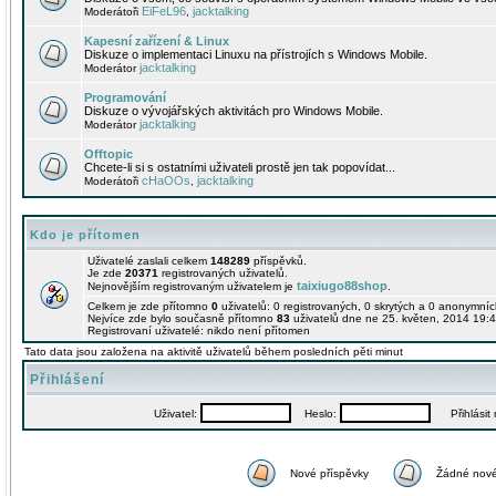
EiFeL96
jacktalking
Moderátoři
,
Kapesní zařízení & Linux
Diskuze o implementaci Linuxu na přístrojích s Windows Mobile.
jacktalking
Moderátor
Programování
Diskuze o vývojářských aktivitách pro Windows Mobile.
jacktalking
Moderátor
Offtopic
Chcete-li si s ostatními uživateli prostě jen tak popovídat...
cHaOOs
jacktalking
Moderátoři
,
Kdo je přítomen
Uživatelé zaslali celkem
148289
příspěvků.
Je zde
20371
registrovaných uživatelů.
taixiugo88shop
Nejnovějším registrovaným uživatelem je
.
Celkem je zde přítomno
0
uživatelů: 0 registrovaných, 0 skrytých a 0 anonymní
Nejvíce zde bylo současně přítomno
83
uživatelů dne ne 25. květen, 2014 19:4
Registrovaní uživatelé: nikdo není přítomen
Tato data jsou založena na aktivitě uživatelů během posledních pěti minut
Přihlášení
Uživatel:
Heslo:
Přihlásit m
Nové příspěvky
Žádné nové