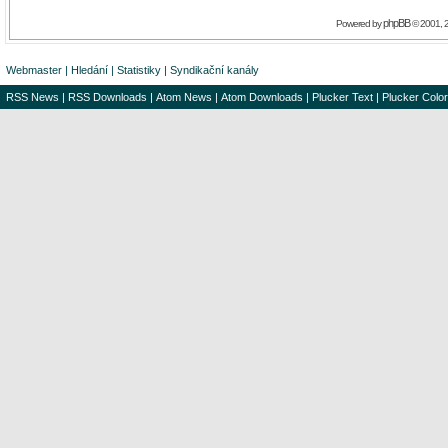
phpBB
Powered by
© 2001, 
Webmaster
|
Hledání
|
Statistiky
|
Syndikační kanály
RSS News
|
RSS Downloads
|
Atom News
|
Atom Downloads
|
Plucker Text
|
Plucker Color