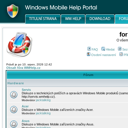
fo
O všem
FAQ
Hledat
Sez
Osobní nastavení
Při
Právě je po 10. srpen, 2026 12:42
Obsah fóra WMHelp.cz
Fórum
Hardware
Servis
Diskuze o technických potížích a opravách Windows Mobile produktů (samo
http://servis.wmhelp.cz).
jacktalking
Moderátor
Acer
Diskuze o Windows Mobile zařízeních značky Acer.
jacktalking
Moderátor
Asus
Diskuze o Windows Mobile zařízeních značky Asus.
jacktalking
Moderátor