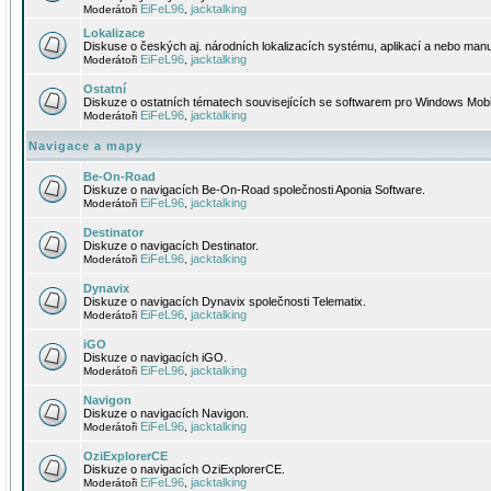
EiFeL96
jacktalking
Moderátoři
,
Lokalizace
Diskuse o českých aj. národních lokalizacích systému, aplikací a nebo manu
EiFeL96
jacktalking
Moderátoři
,
Ostatní
Diskuze o ostatních tématech souvisejících se softwarem pro Windows Mobi
EiFeL96
jacktalking
Moderátoři
,
Navigace a mapy
Be-On-Road
Diskuze o navigacích Be-On-Road společnosti Aponia Software.
EiFeL96
jacktalking
Moderátoři
,
Destinator
Diskuze o navigacích Destinator.
EiFeL96
jacktalking
Moderátoři
,
Dynavix
Diskuze o navigacích Dynavix společnosti Telematix.
EiFeL96
jacktalking
Moderátoři
,
iGO
Diskuze o navigacích iGO.
EiFeL96
jacktalking
Moderátoři
,
Navigon
Diskuze o navigacích Navigon.
EiFeL96
jacktalking
Moderátoři
,
OziExplorerCE
Diskuze o navigacích OziExplorerCE.
EiFeL96
jacktalking
Moderátoři
,