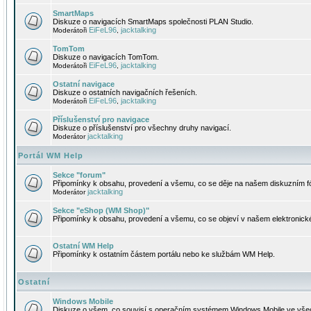
SmartMaps
Diskuze o navigacích SmartMaps společnosti PLAN Studio.
EiFeL96
jacktalking
Moderátoři
,
TomTom
Diskuze o navigacích TomTom.
EiFeL96
jacktalking
Moderátoři
,
Ostatní navigace
Diskuze o ostatních navigačních řešeních.
EiFeL96
jacktalking
Moderátoři
,
Příslušenství pro navigace
Diskuze o příslušenství pro všechny druhy navigací.
jacktalking
Moderátor
Portál WM Help
Sekce "forum"
Připomínky k obsahu, provedení a všemu, co se děje na našem diskuzním f
jacktalking
Moderátor
Sekce "eShop (WM Shop)"
Připomínky k obsahu, provedení a všemu, co se objeví v našem elektronic
Ostatní WM Help
Připomínky k ostatním částem portálu nebo ke službám WM Help.
Ostatní
Windows Mobile
Diskuze o všem, co souvisí s operačním systémem Windows Mobile ve všec