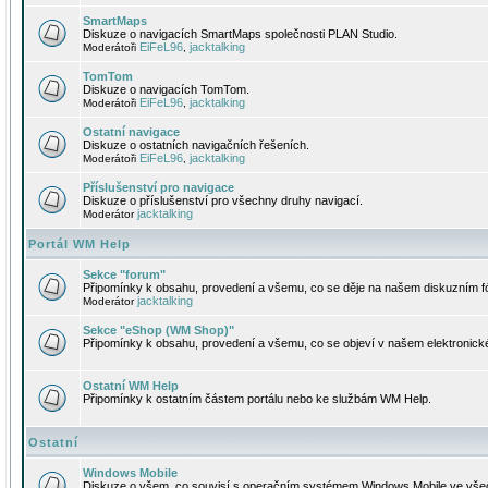
SmartMaps
Diskuze o navigacích SmartMaps společnosti PLAN Studio.
EiFeL96
jacktalking
Moderátoři
,
TomTom
Diskuze o navigacích TomTom.
EiFeL96
jacktalking
Moderátoři
,
Ostatní navigace
Diskuze o ostatních navigačních řešeních.
EiFeL96
jacktalking
Moderátoři
,
Příslušenství pro navigace
Diskuze o příslušenství pro všechny druhy navigací.
jacktalking
Moderátor
Portál WM Help
Sekce "forum"
Připomínky k obsahu, provedení a všemu, co se děje na našem diskuzním f
jacktalking
Moderátor
Sekce "eShop (WM Shop)"
Připomínky k obsahu, provedení a všemu, co se objeví v našem elektronic
Ostatní WM Help
Připomínky k ostatním částem portálu nebo ke službám WM Help.
Ostatní
Windows Mobile
Diskuze o všem, co souvisí s operačním systémem Windows Mobile ve všec