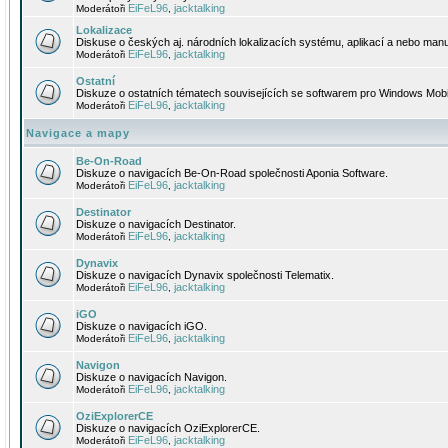
EiFeL96
jacktalking
Moderátoři
,
Lokalizace
Diskuse o českých aj. národních lokalizacích systému, aplikací a nebo manu
EiFeL96
jacktalking
Moderátoři
,
Ostatní
Diskuze o ostatních tématech souvisejících se softwarem pro Windows Mobi
EiFeL96
jacktalking
Moderátoři
,
Navigace a mapy
Be-On-Road
Diskuze o navigacích Be-On-Road společnosti Aponia Software.
EiFeL96
jacktalking
Moderátoři
,
Destinator
Diskuze o navigacích Destinator.
EiFeL96
jacktalking
Moderátoři
,
Dynavix
Diskuze o navigacích Dynavix společnosti Telematix.
EiFeL96
jacktalking
Moderátoři
,
iGO
Diskuze o navigacích iGO.
EiFeL96
jacktalking
Moderátoři
,
Navigon
Diskuze o navigacích Navigon.
EiFeL96
jacktalking
Moderátoři
,
OziExplorerCE
Diskuze o navigacích OziExplorerCE.
EiFeL96
jacktalking
Moderátoři
,