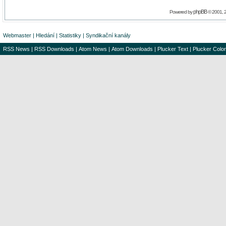
phpBB
Powered by
© 2001, 
Webmaster
|
Hledání
|
Statistiky
|
Syndikační kanály
RSS News
|
RSS Downloads
|
Atom News
|
Atom Downloads
|
Plucker Text
|
Plucker Color