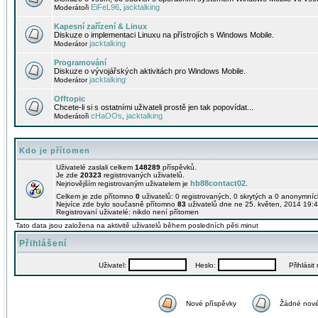
EiFeL96
jacktalking
Moderátoři
,
Kapesní zařízení & Linux
Diskuze o implementaci Linuxu na přístrojích s Windows Mobile.
jacktalking
Moderátor
Programování
Diskuze o vývojářských aktivitách pro Windows Mobile.
jacktalking
Moderátor
Offtopic
Chcete-li si s ostatními uživateli prostě jen tak popovídat...
cHaOOs
jacktalking
Moderátoři
,
Kdo je přítomen
Uživatelé zaslali celkem
148289
příspěvků.
Je zde
20323
registrovaných uživatelů.
hb88contact02
Nejnovějším registrovaným uživatelem je
.
Celkem je zde přítomno
0
uživatelů: 0 registrovaných, 0 skrytých a 0 anonymní
Nejvíce zde bylo současně přítomno
83
uživatelů dne ne 25. květen, 2014 19:4
Registrovaní uživatelé: nikdo není přítomen
Tato data jsou založena na aktivitě uživatelů během posledních pěti minut
Přihlášení
Uživatel:
Heslo:
Přihlásit m
Nové příspěvky
Žádné nové