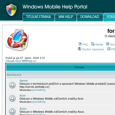
fo
O všem
FAQ
Hledat
Sez
Osobní nastavení
Při
Právě je pá 07. srpen, 2026 3:37
Obsah fóra WMHelp.cz
Fórum
Hardware
Servis
Diskuze o technických potížích a opravách Windows Mobile produktů (samo
http://servis.wmhelp.cz).
jacktalking
Moderátor
Acer
Diskuze o Windows Mobile zařízeních značky Acer.
jacktalking
Moderátor
Asus
Diskuze o Windows Mobile zařízeních značky Asus.
jacktalking
Moderátor