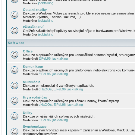
jacktalking
Moderátor
Ostatní značky
Diskuze o Windows Mobile zařízeních, pro které zde neexistuje samostatná 
Motorola, Symbol, Toshiba, Yakumo, ...).
jacktalking
Moderátor
Příslušenství
Obtížně zařaditelné příspěvky související nějak s hardwarem pro Windows M
jacktalking
Moderátor
Software
Office
Diskuze o aplikacích určených pro kancelářské a firemní využití, pro organiz
EiFeL96
jacktalking
Moderátoři
,
Komunikace
Diskuze o aplikacích určených pro telefonování nebo elektronickou komunika
EiFeL96
jacktalking
Moderátoři
,
Multimédia
Diskuze o multimediálně zaměřených aplikacích.
cHaOOs
EiFeL96
jacktalking
Moderátoři
,
,
Hry a volný čas
Diskuze o aplikacích určených pro zábavu, hobby, životní styl atp.
cHaOOs
EiFeL96
jacktalking
Moderátoři
,
,
Utility
Diskuze o nejrůznějších softwarových nástrojích.
EiFeL96
jacktalking
Moderátoři
,
Synchronizace
Diskuze o synchronizaci mezi kapesním zařízením a Windows, MacOS, Linux
desktopovými systémy.