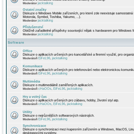
jacktalking
Moderátor
Ostatní značky
Diskuze o Windows Mobile zařízeních, pro které zde neexistuje samostatná 
Motorola, Symbol, Toshiba, Yakumo, ...).
jacktalking
Moderátor
Příslušenství
Obtížně zařaditelné příspěvky související nějak s hardwarem pro Windows M
jacktalking
Moderátor
Software
Office
Diskuze o aplikacích určených pro kancelářské a firemní využití, pro organiz
EiFeL96
jacktalking
Moderátoři
,
Komunikace
Diskuze o aplikacích určených pro telefonování nebo elektronickou komunika
EiFeL96
jacktalking
Moderátoři
,
Multimédia
Diskuze o multimediálně zaměřených aplikacích.
cHaOOs
EiFeL96
jacktalking
Moderátoři
,
,
Hry a volný čas
Diskuze o aplikacích určených pro zábavu, hobby, životní styl atp.
cHaOOs
EiFeL96
jacktalking
Moderátoři
,
,
Utility
Diskuze o nejrůznějších softwarových nástrojích.
EiFeL96
jacktalking
Moderátoři
,
Synchronizace
Diskuze o synchronizaci mezi kapesním zařízením a Windows, MacOS, Linux
desktopovými systémy.