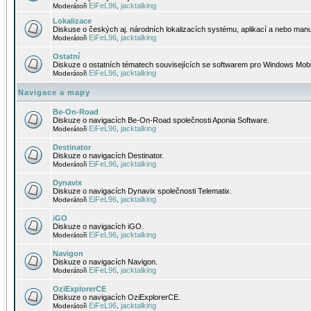
EiFeL96
jacktalking
Moderátoři
,
Lokalizace
Diskuse o českých aj. národních lokalizacích systému, aplikací a nebo manu
EiFeL96
jacktalking
Moderátoři
,
Ostatní
Diskuze o ostatních tématech souvisejících se softwarem pro Windows Mobi
EiFeL96
jacktalking
Moderátoři
,
Navigace a mapy
Be-On-Road
Diskuze o navigacích Be-On-Road společnosti Aponia Software.
EiFeL96
jacktalking
Moderátoři
,
Destinator
Diskuze o navigacích Destinator.
EiFeL96
jacktalking
Moderátoři
,
Dynavix
Diskuze o navigacích Dynavix společnosti Telematix.
EiFeL96
jacktalking
Moderátoři
,
iGO
Diskuze o navigacích iGO.
EiFeL96
jacktalking
Moderátoři
,
Navigon
Diskuze o navigacích Navigon.
EiFeL96
jacktalking
Moderátoři
,
OziExplorerCE
Diskuze o navigacích OziExplorerCE.
EiFeL96
jacktalking
Moderátoři
,