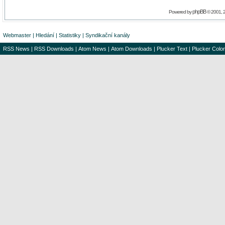
phpBB
Powered by
© 2001, 
Webmaster
|
Hledání
|
Statistiky
|
Syndikační kanály
RSS News
|
RSS Downloads
|
Atom News
|
Atom Downloads
|
Plucker Text
|
Plucker Color