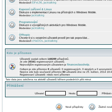
EiFeL96
jacktalking
Moderátoři
,
Kapesní zařízení & Linux
Diskuze o implementaci Linuxu na přístrojích s Windows Mobile.
jacktalking
Moderátor
Programování
Diskuze o vývojářských aktivitách pro Windows Mobile.
jacktalking
Moderátor
Offtopic
Chcete-li si s ostatními uživateli prostě jen tak popovídat...
cHaOOs
jacktalking
Moderátoři
,
Kdo je přítomen
Uživatelé zaslali celkem
148289
příspěvků.
Je zde
20341
registrovaných uživatelů.
financeclasshelp
Nejnovějším registrovaným uživatelem je
.
Celkem je zde přítomno
0
uživatelů: 0 registrovaných, 0 skrytých a 0 anonymní
Nejvíce zde bylo současně přítomno
83
uživatelů dne ne 25. květen, 2014 19:4
Registrovaní uživatelé: nikdo není přítomen
Tato data jsou založena na aktivitě uživatelů během posledních pěti minut
Přihlášení
Uživatel:
Heslo:
Přihlásit m
Nové příspěvky
Žádné nové