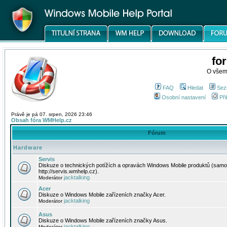
fo
O všem
FAQ
Hledat
Sez
Osobní nastavení
Při
Právě je pá 07. srpen, 2026 23:46
Obsah fóra WMHelp.cz
Fórum
Hardware
Servis
Diskuze o technických potížích a opravách Windows Mobile produktů (samo
http://servis.wmhelp.cz).
jacktalking
Moderátor
Acer
Diskuze o Windows Mobile zařízeních značky Acer.
jacktalking
Moderátor
Asus
Diskuze o Windows Mobile zařízeních značky Asus.
jacktalking
Moderátor