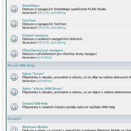
SmartMaps
Diskuze o navigacích SmartMaps společnosti PLAN Studio.
EiFeL96
jacktalking
Moderátoři
,
TomTom
Diskuze o navigacích TomTom.
EiFeL96
jacktalking
Moderátoři
,
Ostatní navigace
Diskuze o ostatních navigačních řešeních.
EiFeL96
jacktalking
Moderátoři
,
Příslušenství pro navigace
Diskuze o příslušenství pro všechny druhy navigací.
jacktalking
Moderátor
Portál WM Help
Sekce "forum"
Připomínky k obsahu, provedení a všemu, co se děje na našem diskuzním f
jacktalking
Moderátor
Sekce "eShop (WM Shop)"
Připomínky k obsahu, provedení a všemu, co se objeví v našem elektronic
Ostatní WM Help
Připomínky k ostatním částem portálu nebo ke službám WM Help.
Ostatní
Windows Mobile
Diskuze o všem, co souvisí s operačním systémem Windows Mobile ve všec