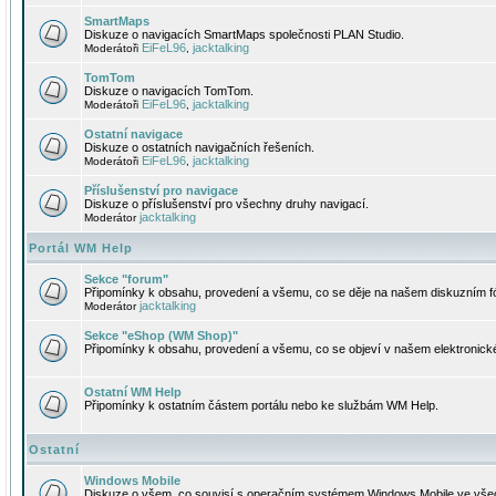
SmartMaps
Diskuze o navigacích SmartMaps společnosti PLAN Studio.
EiFeL96
jacktalking
Moderátoři
,
TomTom
Diskuze o navigacích TomTom.
EiFeL96
jacktalking
Moderátoři
,
Ostatní navigace
Diskuze o ostatních navigačních řešeních.
EiFeL96
jacktalking
Moderátoři
,
Příslušenství pro navigace
Diskuze o příslušenství pro všechny druhy navigací.
jacktalking
Moderátor
Portál WM Help
Sekce "forum"
Připomínky k obsahu, provedení a všemu, co se děje na našem diskuzním f
jacktalking
Moderátor
Sekce "eShop (WM Shop)"
Připomínky k obsahu, provedení a všemu, co se objeví v našem elektronic
Ostatní WM Help
Připomínky k ostatním částem portálu nebo ke službám WM Help.
Ostatní
Windows Mobile
Diskuze o všem, co souvisí s operačním systémem Windows Mobile ve všec