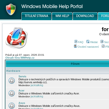
fo
O všem
FAQ
Hledat
Sez
Osobní nastavení
Při
Právě je pá 07. srpen, 2026 23:01
Obsah fóra WMHelp.cz
Fórum
Hardware
Servis
Diskuze o technických potížích a opravách Windows Mobile produktů (samo
http://servis.wmhelp.cz).
jacktalking
Moderátor
Acer
Diskuze o Windows Mobile zařízeních značky Acer.
jacktalking
Moderátor
Asus
Diskuze o Windows Mobile zařízeních značky Asus.
jacktalking
Moderátor