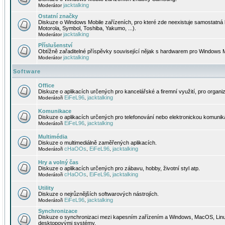
jacktalking
Moderátor
Ostatní značky
Diskuze o Windows Mobile zařízeních, pro které zde neexistuje samostatná 
Motorola, Symbol, Toshiba, Yakumo, ...).
jacktalking
Moderátor
Příslušenství
Obtížně zařaditelné příspěvky související nějak s hardwarem pro Windows M
jacktalking
Moderátor
Software
Office
Diskuze o aplikacích určených pro kancelářské a firemní využití, pro organiz
EiFeL96
jacktalking
Moderátoři
,
Komunikace
Diskuze o aplikacích určených pro telefonování nebo elektronickou komunika
EiFeL96
jacktalking
Moderátoři
,
Multimédia
Diskuze o multimediálně zaměřených aplikacích.
cHaOOs
EiFeL96
jacktalking
Moderátoři
,
,
Hry a volný čas
Diskuze o aplikacích určených pro zábavu, hobby, životní styl atp.
cHaOOs
EiFeL96
jacktalking
Moderátoři
,
,
Utility
Diskuze o nejrůznějších softwarových nástrojích.
EiFeL96
jacktalking
Moderátoři
,
Synchronizace
Diskuze o synchronizaci mezi kapesním zařízením a Windows, MacOS, Linux
desktopovými systémy.