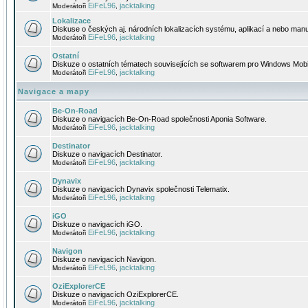
EiFeL96
jacktalking
Moderátoři
,
Lokalizace
Diskuse o českých aj. národních lokalizacích systému, aplikací a nebo manu
EiFeL96
jacktalking
Moderátoři
,
Ostatní
Diskuze o ostatních tématech souvisejících se softwarem pro Windows Mobi
EiFeL96
jacktalking
Moderátoři
,
Navigace a mapy
Be-On-Road
Diskuze o navigacích Be-On-Road společnosti Aponia Software.
EiFeL96
jacktalking
Moderátoři
,
Destinator
Diskuze o navigacích Destinator.
EiFeL96
jacktalking
Moderátoři
,
Dynavix
Diskuze o navigacích Dynavix společnosti Telematix.
EiFeL96
jacktalking
Moderátoři
,
iGO
Diskuze o navigacích iGO.
EiFeL96
jacktalking
Moderátoři
,
Navigon
Diskuze o navigacích Navigon.
EiFeL96
jacktalking
Moderátoři
,
OziExplorerCE
Diskuze o navigacích OziExplorerCE.
EiFeL96
jacktalking
Moderátoři
,