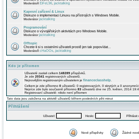
EiFeL96
jacktalking
Moderátoři
,
Kapesní zařízení & Linux
Diskuze o implementaci Linuxu na přístrojích s Windows Mobile.
jacktalking
Moderátor
Programování
Diskuze o vývojářských aktivitách pro Windows Mobile.
jacktalking
Moderátor
Offtopic
Chcete-li si s ostatními uživateli prostě jen tak popovídat...
cHaOOs
jacktalking
Moderátoři
,
Kdo je přítomen
Uživatelé zaslali celkem
148289
příspěvků.
Je zde
20341
registrovaných uživatelů.
financeclasshelp
Nejnovějším registrovaným uživatelem je
.
Celkem je zde přítomno
0
uživatelů: 0 registrovaných, 0 skrytých a 0 anonymní
Nejvíce zde bylo současně přítomno
83
uživatelů dne ne 25. květen, 2014 19:4
Registrovaní uživatelé: nikdo není přítomen
Tato data jsou založena na aktivitě uživatelů během posledních pěti minut
Přihlášení
Uživatel:
Heslo:
Přihlásit m
Nové příspěvky
Žádné nové