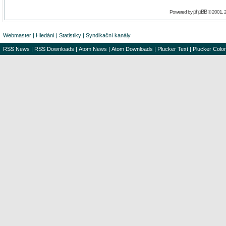
phpBB
Powered by
© 2001, 
Webmaster
|
Hledání
|
Statistiky
|
Syndikační kanály
RSS News
|
RSS Downloads
|
Atom News
|
Atom Downloads
|
Plucker Text
|
Plucker Color