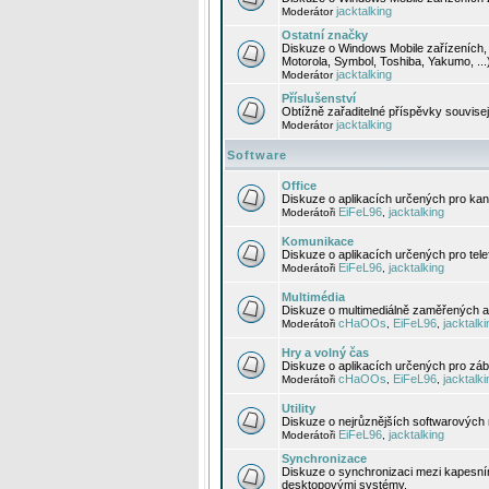
jacktalking
Moderátor
Ostatní značky
Diskuze o Windows Mobile zařízeních, 
Motorola, Symbol, Toshiba, Yakumo, ...
jacktalking
Moderátor
Příslušenství
Obtížně zařaditelné příspěvky souvise
jacktalking
Moderátor
Software
Office
Diskuze o aplikacích určených pro kanc
EiFeL96
jacktalking
Moderátoři
,
Komunikace
Diskuze o aplikacích určených pro tel
EiFeL96
jacktalking
Moderátoři
,
Multimédia
Diskuze o multimediálně zaměřených ap
cHaOOs
EiFeL96
jacktalki
Moderátoři
,
,
Hry a volný čas
Diskuze o aplikacích určených pro zába
cHaOOs
EiFeL96
jacktalki
Moderátoři
,
,
Utility
Diskuze o nejrůznějších softwarových n
EiFeL96
jacktalking
Moderátoři
,
Synchronizace
Diskuze o synchronizaci mezi kapesní
desktopovými systémy.