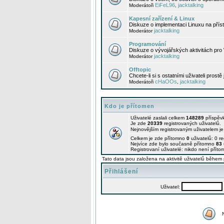
EiFeL96
jacktalking
Moderátoři
,
Kapesní zařízení & Linux
Diskuze o implementaci Linuxu na příst
jacktalking
Moderátor
Programování
Diskuze o vývojářských aktivitách pro
jacktalking
Moderátor
Offtopic
Chcete-li si s ostatními uživateli prostě
cHaOOs
jacktalking
Moderátoři
,
Kdo je přítomen
Uživatelé zaslali celkem
148289
příspěv
Je zde
20339
registrovaných uživatelů.
Nejnovějším registrovaným uživatelem j
Celkem je zde přítomno
0
uživatelů: 0 r
Nejvíce zde bylo současně přítomno
83
Registrovaní uživatelé: nikdo není příto
Tato data jsou založena na aktivitě uživatelů během 
Přihlášení
Uživatel: