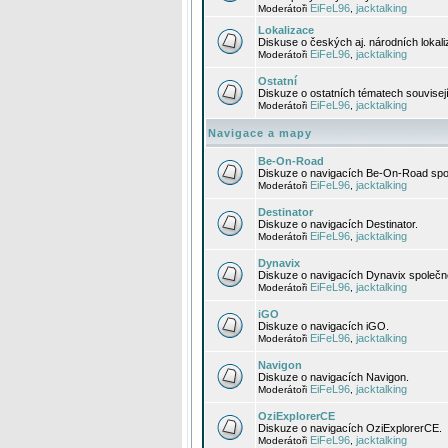
EiFeL96
jacktalking
Moderátoři
,
Lokalizace
Diskuse o českých aj. národních lokal
EiFeL96
jacktalking
Moderátoři
,
Ostatní
Diskuze o ostatních tématech souvisej
EiFeL96
jacktalking
Moderátoři
,
Navigace a mapy
Be-On-Road
Diskuze o navigacích Be-On-Road spol
EiFeL96
jacktalking
Moderátoři
,
Destinator
Diskuze o navigacích Destinator.
EiFeL96
jacktalking
Moderátoři
,
Dynavix
Diskuze o navigacích Dynavix společno
EiFeL96
jacktalking
Moderátoři
,
iGO
Diskuze o navigacích iGO.
EiFeL96
jacktalking
Moderátoři
,
Navigon
Diskuze o navigacích Navigon.
EiFeL96
jacktalking
Moderátoři
,
OziExplorerCE
Diskuze o navigacích OziExplorerCE.
EiFeL96
jacktalking
Moderátoři
,