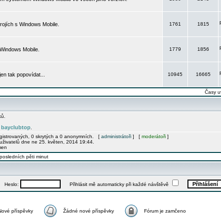
rojích s Windows Mobile.
1761
1815
 Windows Mobile.
1779
1856
 jen tak popovídat...
10945
16665
Časy u
ků.
bayclubtop
e
.
egistrovaných, 0 skrytých a 0 anonymních. [
administrátoři
] [
moderátoři
]
uživatelů dne ne 25. květen, 2014 19:44.
men
posledních pěti minut
Heslo:
Přihlásit mě automaticky při každé návštěvě
Nové příspěvky
Žádné nové příspěvky
Fórum je zamčeno