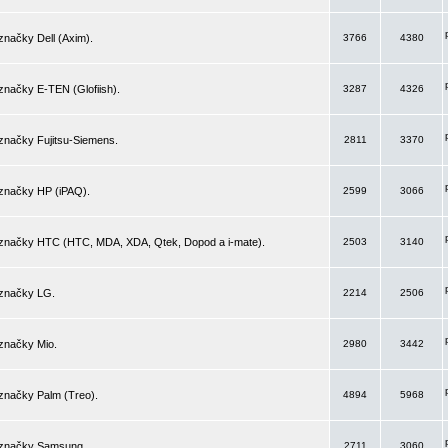
značky Dell (Axim).
3766
4380
značky E-TEN (Glofiish).
3287
4326
značky Fujitsu-Siemens.
2811
3370
 značky HP (iPAQ).
2599
3066
 značky HTC (HTC, MDA, XDA, Qtek, Dopod a i-mate).
2503
3140
 značky LG.
2214
2506
značky Mio.
2980
3442
značky Palm (Treo).
4894
5968
 značky Samsung.
2711
3060