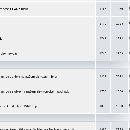
čnosti PLAN Studio.
1765
1869
1772
1823
ích.
1748
1788
ruhy navigací.
1748
1789
mu, co se děje na našem diskuzním fóru.
1823
2034
mu, co se objeví v našem elektronickém obchodu.
1750
1800
 nebo ke službám WM Help.
1878
1983
ím systémem Windows Mobile ve všech jeho verzích.
1980
2143