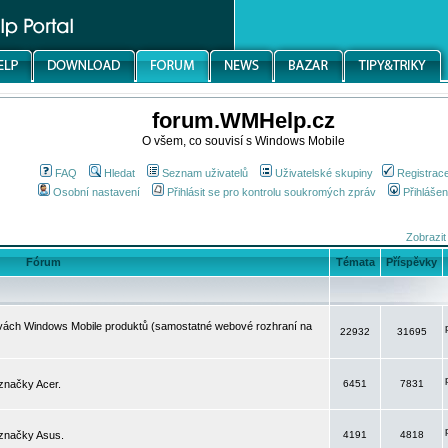
forum.WMHelp.cz
O všem, co souvisí s Windows Mobile
FAQ
Hledat
Seznam uživatelů
Uživatelské skupiny
Registrac
Osobní nastavení
Přihlásit se pro kontrolu soukromých zpráv
Přihlášen
Zobrazit
Fórum
Témata
Příspěvky
avách Windows Mobile produktů (samostatné webové rozhraní na
22932
31695
značky Acer.
6451
7831
 značky Asus.
4191
4818