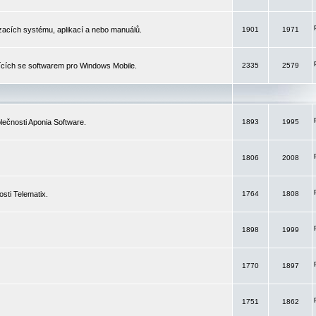
izacích systému, aplikací a nebo manuálů.
1901
1971
ících se softwarem pro Windows Mobile.
2335
2579
ečnosti Aponia Software.
1893
1995
1806
2008
sti Telematix.
1764
1808
1898
1999
1770
1897
1751
1862