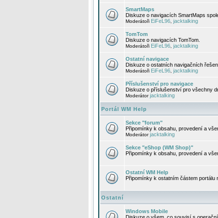
SmartMaps
Diskuze o navigacích SmartMaps spole
EiFeL96
jacktalking
Moderátoři
,
TomTom
Diskuze o navigacích TomTom.
EiFeL96
jacktalking
Moderátoři
,
Ostatní navigace
Diskuze o ostatních navigačních řešen
EiFeL96
jacktalking
Moderátoři
,
Příslušenství pro navigace
Diskuze o příslušenství pro všechny d
jacktalking
Moderátor
Portál WM Help
Sekce "forum"
Připomínky k obsahu, provedení a vše
jacktalking
Moderátor
Sekce "eShop (WM Shop)"
Připomínky k obsahu, provedení a vše
Ostatní WM Help
Připomínky k ostatním částem portálu
Ostatní
Windows Mobile
Diskuze o všem, co souvisí s operačn