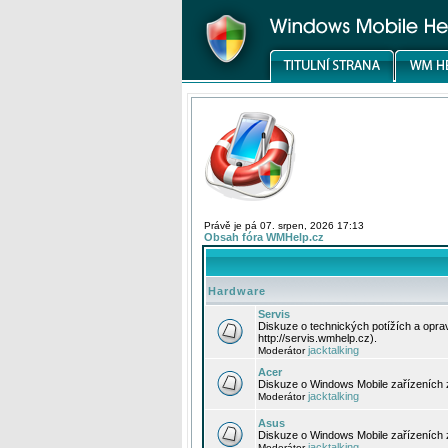
Právě je pá 07. srpen, 2026 17:13
Obsah fóra WMHelp.cz
Hardware
Servis
Diskuze o technických potížích a opr
http://servis.wmhelp.cz).
jacktalking
Moderátor
Acer
Diskuze o Windows Mobile zařízeních 
jacktalking
Moderátor
Asus
Diskuze o Windows Mobile zařízeních
jacktalking
Moderátor