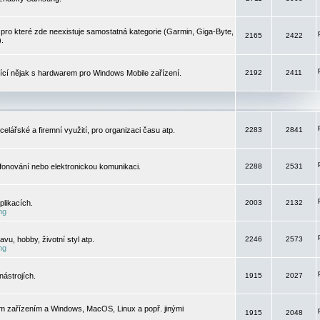
pro které zde neexistuje samostatná kategorie (Garmin, Giga-Byte,
2165
2422
).
jící nějak s hardwarem pro Windows Mobile zařízení.
2192
2411
elářské a firemní využití, pro organizaci času atp.
2283
2841
efonování nebo elektronickou komunikaci.
2288
2531
likacích.
2003
2132
ng
vu, hobby, životní styl atp.
2246
2573
ng
ástrojích.
1915
2027
m zařízením a Windows, MacOS, Linux a popř. jinými
1915
2048