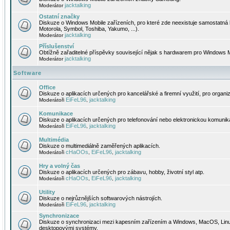
jacktalking
Moderátor
Ostatní značky
Diskuze o Windows Mobile zařízeních, pro které zde neexistuje samostatná 
Motorola, Symbol, Toshiba, Yakumo, ...).
jacktalking
Moderátor
Příslušenství
Obtížně zařaditelné příspěvky související nějak s hardwarem pro Windows M
jacktalking
Moderátor
Software
Office
Diskuze o aplikacích určených pro kancelářské a firemní využití, pro organiz
EiFeL96
jacktalking
Moderátoři
,
Komunikace
Diskuze o aplikacích určených pro telefonování nebo elektronickou komunika
EiFeL96
jacktalking
Moderátoři
,
Multimédia
Diskuze o multimediálně zaměřených aplikacích.
cHaOOs
EiFeL96
jacktalking
Moderátoři
,
,
Hry a volný čas
Diskuze o aplikacích určených pro zábavu, hobby, životní styl atp.
cHaOOs
EiFeL96
jacktalking
Moderátoři
,
,
Utility
Diskuze o nejrůznějších softwarových nástrojích.
EiFeL96
jacktalking
Moderátoři
,
Synchronizace
Diskuze o synchronizaci mezi kapesním zařízením a Windows, MacOS, Linux
desktopovými systémy.