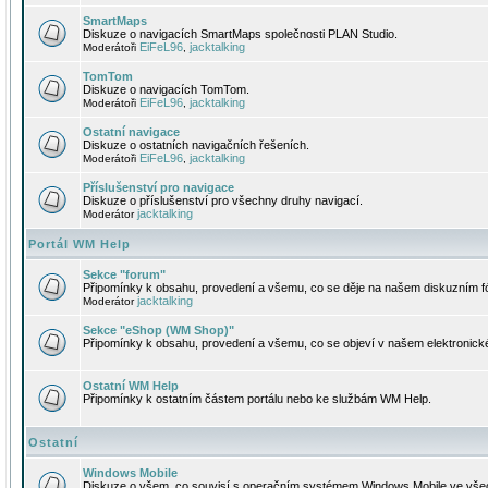
SmartMaps
Diskuze o navigacích SmartMaps společnosti PLAN Studio.
EiFeL96
jacktalking
Moderátoři
,
TomTom
Diskuze o navigacích TomTom.
EiFeL96
jacktalking
Moderátoři
,
Ostatní navigace
Diskuze o ostatních navigačních řešeních.
EiFeL96
jacktalking
Moderátoři
,
Příslušenství pro navigace
Diskuze o příslušenství pro všechny druhy navigací.
jacktalking
Moderátor
Portál WM Help
Sekce "forum"
Připomínky k obsahu, provedení a všemu, co se děje na našem diskuzním f
jacktalking
Moderátor
Sekce "eShop (WM Shop)"
Připomínky k obsahu, provedení a všemu, co se objeví v našem elektronic
Ostatní WM Help
Připomínky k ostatním částem portálu nebo ke službám WM Help.
Ostatní
Windows Mobile
Diskuze o všem, co souvisí s operačním systémem Windows Mobile ve všec