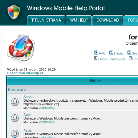
fo
O všem
FAQ
Hledat
Sez
Osobní nastavení
Při
Právě je so 08. srpen, 2026 10:29
Obsah fóra WMHelp.cz
Fórum
Hardware
Servis
Diskuze o technických potížích a opravách Windows Mobile produktů (samo
http://servis.wmhelp.cz).
jacktalking
Moderátor
Acer
Diskuze o Windows Mobile zařízeních značky Acer.
jacktalking
Moderátor
Asus
Diskuze o Windows Mobile zařízeních značky Asus.
jacktalking
Moderátor