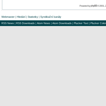
phpBB
Powered by
© 2001, 
Webmaster
|
Hledání
|
Statistiky
|
Syndikační kanály
RSS News
|
RSS Downloads
|
Atom News
|
Atom Downloads
|
Plucker Text
|
Plucker Color