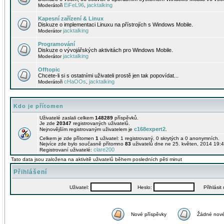
EiFeL96
jacktalking
Moderátoři
,
Kapesní zařízení & Linux
Diskuze o implementaci Linuxu na přístrojích s Windows Mobile.
jacktalking
Moderátor
Programování
Diskuze o vývojářských aktivitách pro Windows Mobile.
jacktalking
Moderátor
Offtopic
Chcete-li si s ostatními uživateli prostě jen tak popovídat...
cHaOOs
jacktalking
Moderátoři
,
Kdo je přítomen
Uživatelé zaslali celkem
148289
příspěvků.
Je zde
20347
registrovaných uživatelů.
c168expert2
Nejnovějším registrovaným uživatelem je
.
Celkem je zde přítomen
1
uživatel: 1 registrovaný, 0 skrytých a 0 anonymních.
Nejvíce zde bylo současně přítomno
83
uživatelů dne ne 25. květen, 2014 19:4
clare200
Registrovaní uživatelé:
Tato data jsou založena na aktivitě uživatelů během posledních pěti minut
Přihlášení
Uživatel:
Heslo:
Přihlásit m
Nové příspěvky
Žádné nové