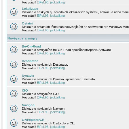
EiFeL96
jacktalking
Moderátoři
,
Lokalizace
Diskuse o českých aj. národních lokalizacích systému, aplikací a nebo manu
EiFeL96
jacktalking
Moderátoři
,
Ostatní
Diskuze o ostatních tématech souvisejících se softwarem pro Windows Mobi
EiFeL96
jacktalking
Moderátoři
,
Navigace a mapy
Be-On-Road
Diskuze o navigacích Be-On-Road společnosti Aponia Software.
EiFeL96
jacktalking
Moderátoři
,
Destinator
Diskuze o navigacích Destinator.
EiFeL96
jacktalking
Moderátoři
,
Dynavix
Diskuze o navigacích Dynavix společnosti Telematix.
EiFeL96
jacktalking
Moderátoři
,
iGO
Diskuze o navigacích iGO.
EiFeL96
jacktalking
Moderátoři
,
Navigon
Diskuze o navigacích Navigon.
EiFeL96
jacktalking
Moderátoři
,
OziExplorerCE
Diskuze o navigacích OziExplorerCE.
EiFeL96
jacktalking
Moderátoři
,