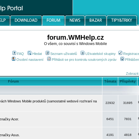
forum.WMHelp.cz
O všem, co souvisí s Windows Mobile
FAQ
Hledat
Seznam uživatelů
Uživatelské skupiny
Registrac
Osobní nastavení
Přihlásit se pro kontrolu soukromých zpráv
Přihlášen
Zobrazit
Fórum
Témata
Příspěvky
avách Windows Mobile produktů (samostatné webové rozhraní na
22932
31695
značky Acer.
6451
7831
 značky Asus.
4191
4818