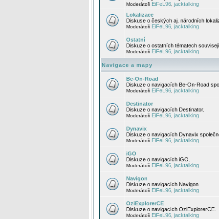
EiFeL96
jacktalking
Moderátoři
,
Lokalizace
Diskuse o českých aj. národních lokal
EiFeL96
jacktalking
Moderátoři
,
Ostatní
Diskuze o ostatních tématech souvisej
EiFeL96
jacktalking
Moderátoři
,
Navigace a mapy
Be-On-Road
Diskuze o navigacích Be-On-Road spol
EiFeL96
jacktalking
Moderátoři
,
Destinator
Diskuze o navigacích Destinator.
EiFeL96
jacktalking
Moderátoři
,
Dynavix
Diskuze o navigacích Dynavix společno
EiFeL96
jacktalking
Moderátoři
,
iGO
Diskuze o navigacích iGO.
EiFeL96
jacktalking
Moderátoři
,
Navigon
Diskuze o navigacích Navigon.
EiFeL96
jacktalking
Moderátoři
,
OziExplorerCE
Diskuze o navigacích OziExplorerCE.
EiFeL96
jacktalking
Moderátoři
,