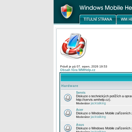
Právě je pá 07. srpen, 2026 19:53
Obsah fóra WMHelp.cz
Hardware
Servis
Diskuze o technických potížích a opr
http://servis.wmhelp.cz).
jacktalking
Moderátor
Acer
Diskuze o Windows Mobile zařízeních 
jacktalking
Moderátor
Asus
Diskuze o Windows Mobile zařízeních
jacktalking
Moderátor