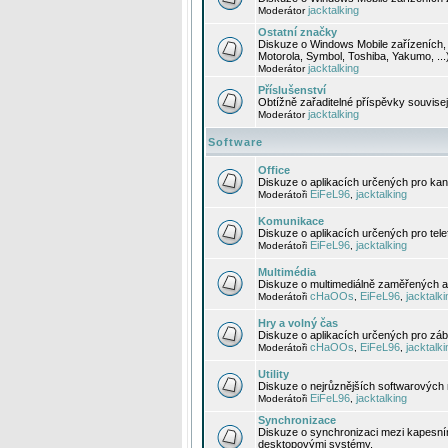
jacktalking
Moderátor
Ostatní značky
Diskuze o Windows Mobile zařízeních, 
Motorola, Symbol, Toshiba, Yakumo, ...
jacktalking
Moderátor
Příslušenství
Obtížně zařaditelné příspěvky souvise
jacktalking
Moderátor
Software
Office
Diskuze o aplikacích určených pro kanc
EiFeL96
jacktalking
Moderátoři
,
Komunikace
Diskuze o aplikacích určených pro tel
EiFeL96
jacktalking
Moderátoři
,
Multimédia
Diskuze o multimediálně zaměřených ap
cHaOOs
EiFeL96
jacktalki
Moderátoři
,
,
Hry a volný čas
Diskuze o aplikacích určených pro zába
cHaOOs
EiFeL96
jacktalki
Moderátoři
,
,
Utility
Diskuze o nejrůznějších softwarových n
EiFeL96
jacktalking
Moderátoři
,
Synchronizace
Diskuze o synchronizaci mezi kapesní
desktopovými systémy.