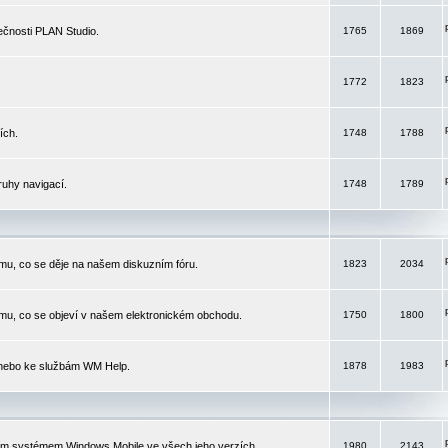
čnosti PLAN Studio.
1765
1869
1772
1823
ích.
1748
1788
ruhy navigací.
1748
1789
mu, co se děje na našem diskuzním fóru.
1823
2034
mu, co se objeví v našem elektronickém obchodu.
1750
1800
 nebo ke službám WM Help.
1878
1983
ím systémem Windows Mobile ve všech jeho verzích.
1980
2143