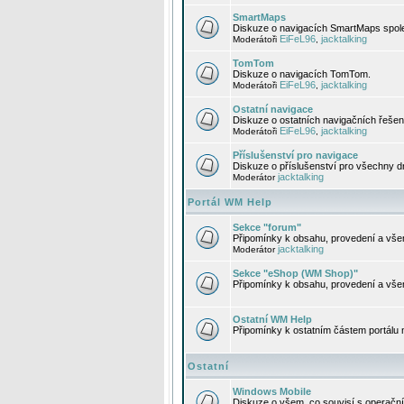
SmartMaps
Diskuze o navigacích SmartMaps spole
EiFeL96
jacktalking
Moderátoři
,
TomTom
Diskuze o navigacích TomTom.
EiFeL96
jacktalking
Moderátoři
,
Ostatní navigace
Diskuze o ostatních navigačních řešen
EiFeL96
jacktalking
Moderátoři
,
Příslušenství pro navigace
Diskuze o příslušenství pro všechny d
jacktalking
Moderátor
Portál WM Help
Sekce "forum"
Připomínky k obsahu, provedení a vše
jacktalking
Moderátor
Sekce "eShop (WM Shop)"
Připomínky k obsahu, provedení a vše
Ostatní WM Help
Připomínky k ostatním částem portálu
Ostatní
Windows Mobile
Diskuze o všem, co souvisí s operačn