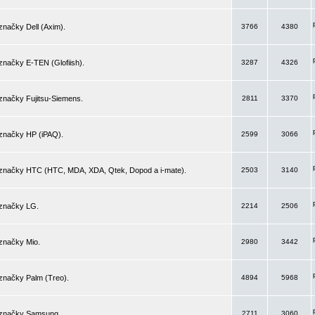
značky Dell (Axim).
3766
4380
značky E-TEN (Glofiish).
3287
4326
značky Fujitsu-Siemens.
2811
3370
 značky HP (iPAQ).
2599
3066
 značky HTC (HTC, MDA, XDA, Qtek, Dopod a i-mate).
2503
3140
 značky LG.
2214
2506
značky Mio.
2980
3442
značky Palm (Treo).
4894
5968
 značky Samsung.
2711
3060