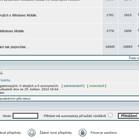
rojích s Windows Mobile.
1761
1815
 Windows Mobile.
1779
1856
 jen tak popovídat...
10945
16665
Časy u
ků.
lupita
e
.
egistrovaných, 0 skrytých a 0 anonymních. [
administrátoři
] [
moderátoři
]
uživatelů dne ne 25. květen, 2014 19:44.
men
posledních pěti minut
Heslo:
Přihlásit mě automaticky při každé návštěvě
Nové příspěvky
Žádné nové příspěvky
Fórum je zamčeno