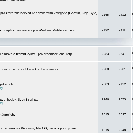
pro které zde neexistuje samostatná kategorie (Garmin, Giga-Byte,
2165
2422
).
jící nějak s hardwarem pro Windows Mobile zařízení.
2192
2411
elářské a firemní využití, pro organizaci času atp.
2283
2841
efonování nebo elektronickou komunikaci.
2288
2531
likacích.
2003
2132
ng
vu, hobby, životní styl atp.
2246
2573
ng
ástrojích.
1915
2027
m zařízením a Windows, MacOS, Linux a popř. jinými
1915
2048