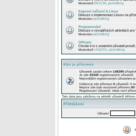
EiFeL96
jacktalking
Moderátoři
,
Kapesní zařízení & Linux
Diskuze o implementaci Linuxu na příst
jacktalking
Moderátor
Programování
Diskuze o vývojářských aktivitách pro
jacktalking
Moderátor
Offtopic
Chcete-li si s ostatními uživateli prostě
cHaOOs
jacktalking
Moderátoři
,
Kdo je přítomen
Uživatelé zaslali celkem
148289
příspěv
Je zde
20340
registrovaných uživatelů.
Nejnovějším registrovaným uživatelem j
Celkem je zde přítomno
0
uživatelů: 0 r
Nejvíce zde bylo současně přítomno
83
Registrovaní uživatelé: nikdo není příto
Tato data jsou založena na aktivitě uživatelů během 
Přihlášení
Uživatel: