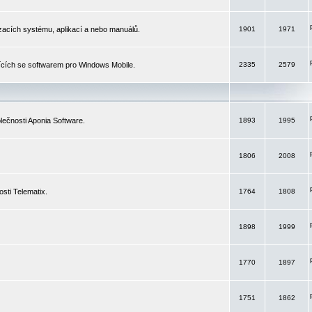
izacích systému, aplikací a nebo manuálů.
1901
1971
ících se softwarem pro Windows Mobile.
2335
2579
ečnosti Aponia Software.
1893
1995
1806
2008
sti Telematix.
1764
1808
1898
1999
1770
1897
1751
1862