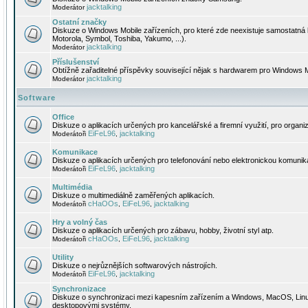
jacktalking
Moderátor
Ostatní značky
Diskuze o Windows Mobile zařízeních, pro které zde neexistuje samostatná 
Motorola, Symbol, Toshiba, Yakumo, ...).
jacktalking
Moderátor
Příslušenství
Obtížně zařaditelné příspěvky související nějak s hardwarem pro Windows M
jacktalking
Moderátor
Software
Office
Diskuze o aplikacích určených pro kancelářské a firemní využití, pro organiz
EiFeL96
jacktalking
Moderátoři
,
Komunikace
Diskuze o aplikacích určených pro telefonování nebo elektronickou komunika
EiFeL96
jacktalking
Moderátoři
,
Multimédia
Diskuze o multimediálně zaměřených aplikacích.
cHaOOs
EiFeL96
jacktalking
Moderátoři
,
,
Hry a volný čas
Diskuze o aplikacích určených pro zábavu, hobby, životní styl atp.
cHaOOs
EiFeL96
jacktalking
Moderátoři
,
,
Utility
Diskuze o nejrůznějších softwarových nástrojích.
EiFeL96
jacktalking
Moderátoři
,
Synchronizace
Diskuze o synchronizaci mezi kapesním zařízením a Windows, MacOS, Linux
desktopovými systémy.