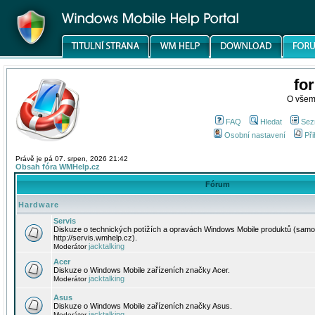
fo
O všem
FAQ
Hledat
Sez
Osobní nastavení
Při
Právě je pá 07. srpen, 2026 21:42
Obsah fóra WMHelp.cz
Fórum
Hardware
Servis
Diskuze o technických potížích a opravách Windows Mobile produktů (samo
http://servis.wmhelp.cz).
jacktalking
Moderátor
Acer
Diskuze o Windows Mobile zařízeních značky Acer.
jacktalking
Moderátor
Asus
Diskuze o Windows Mobile zařízeních značky Asus.
jacktalking
Moderátor