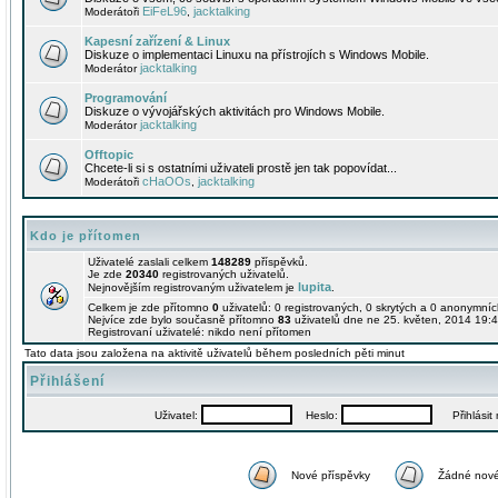
EiFeL96
jacktalking
Moderátoři
,
Kapesní zařízení & Linux
Diskuze o implementaci Linuxu na přístrojích s Windows Mobile.
jacktalking
Moderátor
Programování
Diskuze o vývojářských aktivitách pro Windows Mobile.
jacktalking
Moderátor
Offtopic
Chcete-li si s ostatními uživateli prostě jen tak popovídat...
cHaOOs
jacktalking
Moderátoři
,
Kdo je přítomen
Uživatelé zaslali celkem
148289
příspěvků.
Je zde
20340
registrovaných uživatelů.
lupita
Nejnovějším registrovaným uživatelem je
.
Celkem je zde přítomno
0
uživatelů: 0 registrovaných, 0 skrytých a 0 anonymní
Nejvíce zde bylo současně přítomno
83
uživatelů dne ne 25. květen, 2014 19:4
Registrovaní uživatelé: nikdo není přítomen
Tato data jsou založena na aktivitě uživatelů během posledních pěti minut
Přihlášení
Uživatel:
Heslo:
Přihlásit m
Nové příspěvky
Žádné nové