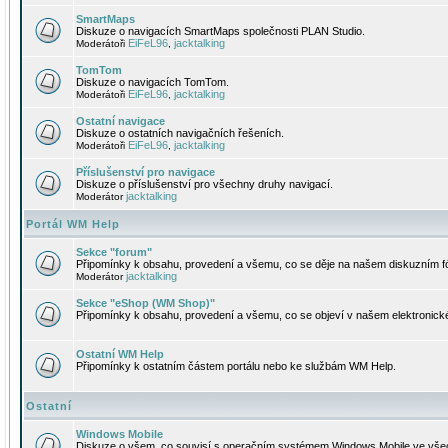
SmartMaps
Diskuze o navigacích SmartMaps společnosti PLAN Studio.
EiFeL96
jacktalking
Moderátoři
,
TomTom
Diskuze o navigacích TomTom.
EiFeL96
jacktalking
Moderátoři
,
Ostatní navigace
Diskuze o ostatních navigačních řešeních.
EiFeL96
jacktalking
Moderátoři
,
Příslušenství pro navigace
Diskuze o příslušenství pro všechny druhy navigací.
jacktalking
Moderátor
Portál WM Help
Sekce "forum"
Připomínky k obsahu, provedení a všemu, co se děje na našem diskuzním f
jacktalking
Moderátor
Sekce "eShop (WM Shop)"
Připomínky k obsahu, provedení a všemu, co se objeví v našem elektronic
Ostatní WM Help
Připomínky k ostatním částem portálu nebo ke službám WM Help.
Ostatní
Windows Mobile
Diskuze o všem, co souvisí s operačním systémem Windows Mobile ve všec