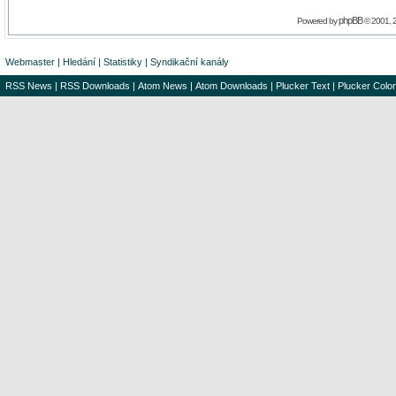
phpBB
Powered by
© 2001, 
Webmaster
|
Hledání
|
Statistiky
|
Syndikační kanály
RSS News
|
RSS Downloads
|
Atom News
|
Atom Downloads
|
Plucker Text
|
Plucker Color