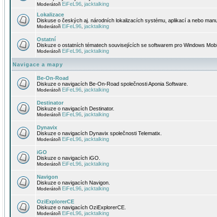
EiFeL96
jacktalking
Moderátoři
,
Lokalizace
Diskuse o českých aj. národních lokalizacích systému, aplikací a nebo manu
EiFeL96
jacktalking
Moderátoři
,
Ostatní
Diskuze o ostatních tématech souvisejících se softwarem pro Windows Mobi
EiFeL96
jacktalking
Moderátoři
,
Navigace a mapy
Be-On-Road
Diskuze o navigacích Be-On-Road společnosti Aponia Software.
EiFeL96
jacktalking
Moderátoři
,
Destinator
Diskuze o navigacích Destinator.
EiFeL96
jacktalking
Moderátoři
,
Dynavix
Diskuze o navigacích Dynavix společnosti Telematix.
EiFeL96
jacktalking
Moderátoři
,
iGO
Diskuze o navigacích iGO.
EiFeL96
jacktalking
Moderátoři
,
Navigon
Diskuze o navigacích Navigon.
EiFeL96
jacktalking
Moderátoři
,
OziExplorerCE
Diskuze o navigacích OziExplorerCE.
EiFeL96
jacktalking
Moderátoři
,